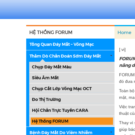
HỆ THỐNG FORUM
Home
Tổng Quan Đáy Mắt – Võng Mạc
[:vi]
Thăm Dò Chẩn Đoán Sớm Đáy Mắt
FORUM 
năng d
Chụp Đáy Mắt Màu
FORUM là
Siêu Âm Mắt
đó đưa r
Chụp Cắt Lớp Võng Mạc OCT
Toàn bộ
mật, man
Đo Thị Trường
Việc tr
Hội Chẩn Trực Tuyến CARA
thuật củ
Hệ Thống FORUM
Thay vì 
giúp bác
Bệnh Đáy Mắt Do Viêm Nhiễm