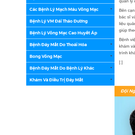
quản lý 
Các Bệnh Lý Mạch Máu Võng Mạc
Bên cạnh
bác sĩ v
Bệnh Lý VM Đái Tháo Đường
liệu quả
giúp the
Bệnh Lý Võng Mạc Cao Huyết Áp
Bệnh vi
Bệnh Đáy Mắt Do Thoái Hóa
khám và 
trình kh
Bong Võng Mạc
[:]
Bệnh Đáy Mắt Do Bệnh Lý Khác
Khám Và Điều Trị Đáy Mắt
Đội Ng