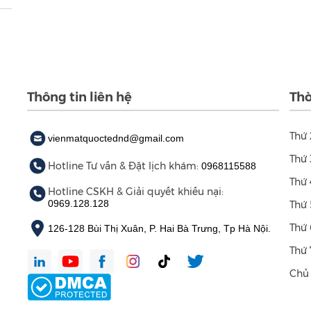
Thông tin liên hệ
Thờ
Thứ 
vienmatquoctednd@gmail.com
Thứ 
Hotline Tư vấn & Đặt lịch khám:
0968115588
Thứ 
Hotline CSKH & Giải quyết khiếu nại:
0969.128.128
Thứ 
Thứ 
126-128 Bùi Thị Xuân, P. Hai Bà Trưng, Tp Hà Nội.
Thứ 
Chủ 