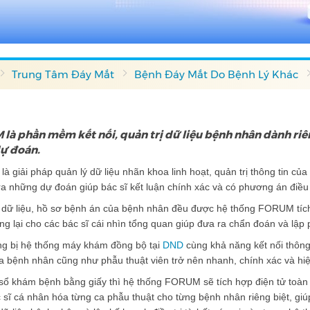
Trung Tâm Đáy Mắt
Bệnh Đáy Mắt Do Bệnh Lý Khác
là phần mềm kết nối, quản trị dữ liệu bệnh nhân dành riên
ự đoán.
 giải pháp quản lý dữ liệu nhãn khoa linh hoạt, quản trị thông tin củ
a những dự đoán giúp bác sĩ kết luận chính xác và có phương án điều
 dữ liệu, hồ sơ bệnh án của bệnh nhân đều được hệ thống FORUM tích 
g lại cho các bác sĩ cái nhìn tổng quan giúp đưa ra chẩn đoán và lập p
ang bị hệ thống máy khám đồng bộ tại
DND
cùng khả năng kết nối thôn
a bệnh nhân cũng như phẫu thuật viên trở nên nhanh, chính xác và hi
sổ khám bệnh bằng giấy thì hệ thống FORUM sẽ tích hợp điện tử toàn 
 sĩ cá nhân hóa từng ca phẫu thuật cho từng bệnh nhân riêng biệt, giúp