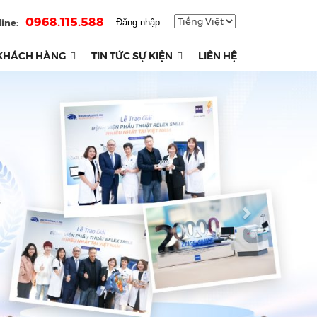
0968.115.588
ine:
Đăng nhập
KHÁCH HÀNG
TIN TỨC SỰ KIỆN
LIÊN HỆ
Next