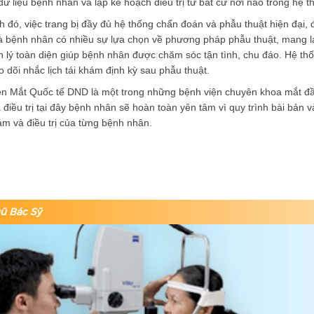
dữ liệu bệnh nhân và lập kế hoạch điều trị từ bất cứ nơi nào trong hệ 
 đó, việc trang bị đầy đủ hệ thống chẩn đoán và phẫu thuật hiện đại, đ
à bệnh nhân có nhiều sự lựa chọn về phương pháp phẫu thuật, mang lại
n lý toàn diện giúp bệnh nhân được chăm sóc tận tình, chu đáo. Hệ t
o dõi nhắc lịch tái khám định kỳ sau phẫu thuật.
ện Mắt Quốc tế DND là một trong những bệnh viện chuyên khoa mắt đầu
điều trị tại đây bệnh nhân sẽ hoàn toàn yên tâm vì quy trình bài bản và
ám và điều trị của từng bệnh nhân.
ũ Bác Sỹ
Previous