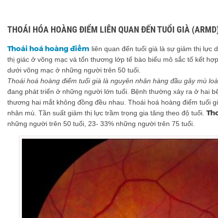
THOÁI HÓA HOÀNG ĐIỂM LIÊN QUAN ĐẾN TUỔI GIÀ (ARMD
Thoái hoá hoàng điểm
liên quan đến tuổi già là sự giảm thị lực
thị giác ở võng mạc và tổn thương lớp tế bào biểu mô sắc tố kết h
dưới võng mạc ở những người trên 50 tuổi.
Thoái hoá hoàng điểm tuổi già là nguyên nhân hàng đầu gây mù loà
đang phát triển ở những người lớn tuổi. Bệnh thường xảy ra ở hai 
thương hai mắt không đồng đều nhau. Thoái hoá hoàng điểm tuổi gi
Th
nhân mù. Tần suất giảm thị lực trầm trọng gia tăng theo độ tuổi.
những người trên 50 tuổi, 23- 33% những người trên 75 tuổi.