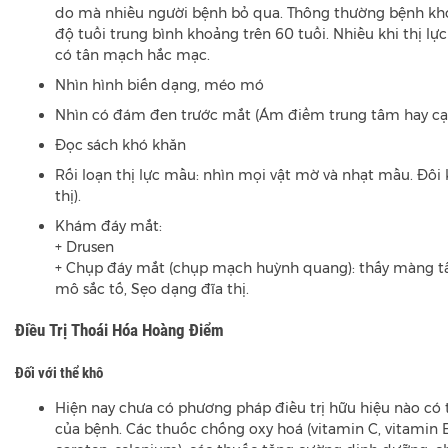
do mà nhiều người bệnh bỏ qua. Thông thường bệnh khở
độ tuổi trung bình khoảng trên 60 tuổi. Nhiều khi thị lự
có tân mạch hắc mạc.
Nhìn hình biến dạng, méo mó
Nhìn có đám đen trước mắt (Ám điểm trung tâm hay cạ
Đọc sách khó khăn
Rối loạn thị lực mầu: nhìn mọi vật mờ và nhạt mầu. Đôi k
thị).
Khám đáy mắt:
+ Drusen
+ Chụp đáy mắt (chụp mạch huỳnh quang): thấy màng t
mô sắc tố, Sẹo dạng đĩa thị.
Điều Trị Thoái Hóa Hoàng Điểm
Đối với thể khô
Hiện nay chưa có phương pháp điều trị hữu hiệu nào có t
của bệnh. Các thuốc chống oxy hoá (vitamin C, vitamin E