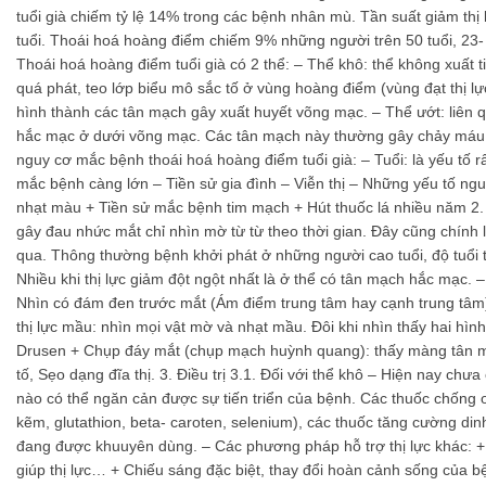
tuổi già chiếm tỷ lệ 14% trong các bệnh nhân mù. Tần suất giảm thị 
tuổi. Thoái hoá hoàng điểm chiếm 9% những người trên 50 tuổi, 23-
Thoái hoá hoàng điểm tuổi già có 2 thể: – Thể khô: thể không xuất t
quá phát, teo lớp biểu mô sắc tố ở vùng hoàng điểm (vùng đạt thị lực
hình thành các tân mạch gây xuất huyết võng mạc. – Thể ướt: liên 
hắc mạc ở dưới võng mạc. Các tân mạch này thường gây chảy máu 
nguy cơ mắc bệnh thoái hoá hoàng điểm tuổi già: – Tuổi: là yếu tố rấ
mắc bệnh càng lớn – Tiền sử gia đình – Viễn thị – Những yếu tố n
nhạt màu + Tiền sử mắc bệnh tim mạch + Hút thuốc lá nhiều năm 2.
gây đau nhức mắt chỉ nhìn mờ từ từ theo thời gian. Đây cũng chính 
qua. Thông thường bệnh khởi phát ở những người cao tuổi, độ tuổi t
Nhiều khi thị lực giảm đột ngột nhất là ở thể có tân mạch hắc mạc.
Nhìn có đám đen trước mắt (Ám điểm trung tâm hay cạnh trung tâm)
thị lực mầu: nhìn mọi vật mờ và nhạt mầu. Đôi khi nhìn thấy hai hìn
Drusen + Chụp đáy mắt (chụp mạch huỳnh quang): thấy màng tân 
tố, Sẹo dạng đĩa thị. 3. Điều trị 3.1. Đối với thể khô – Hiện nay chư
nào có thể ngăn cản được sự tiến triển của bệnh. Các thuốc chống o
kẽm, glutathion, beta- caroten, selenium), các thuốc tăng cường di
đang được khuuyên dùng. – Các phương pháp hỗ trợ thị lực khác: +
giúp thị lực… + Chiếu sáng đặc biệt, thay đổi hoàn cảnh sống của bệ