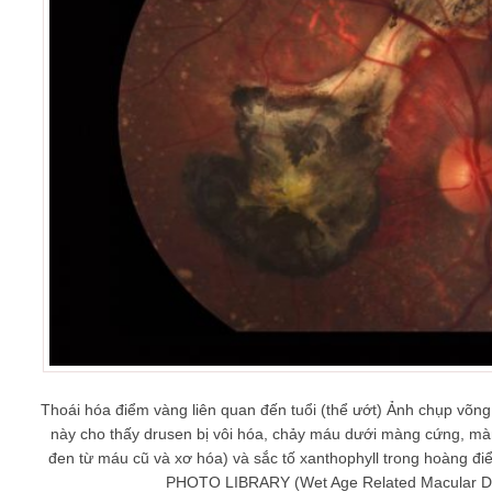
Thoái hóa điểm vàng liên quan đến tuổi (thể ướt) Ảnh chụp võn
này cho thấy drusen bị vôi hóa, chảy máu dưới màng cứng, m
đen từ máu cũ và xơ hóa) và sắc tố xanthophyll trong hoàng
PHOTO LIBRARY (Wet Age Related Macular D