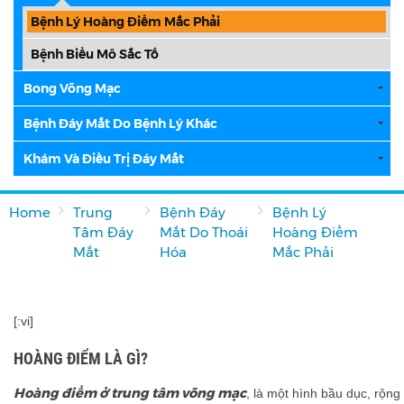
Bệnh Lý Hoàng Điểm Mắc Phải
Bệnh Biểu Mô Sắc Tố
Bong Võng Mạc
Bệnh Đáy Mắt Do Bệnh Lý Khác
Khám Và Điều Trị Đáy Mắt
Home
Trung
Bệnh Đáy
Bệnh Lý
Tâm Đáy
Mắt Do Thoái
Hoàng Điểm
Mắt
Hóa
Mắc Phải
[:vi]
HOÀNG ĐIỂM LÀ GÌ?
Hoàng điểm ở trung tâm võng mạc
, là một hình bầu dục, rộn