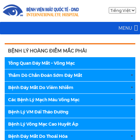
MENU
BỆNH LÝ HOÀNG ĐIỂM MẮC PHẢI
Tổng Quan Đáy Mắt – Võng Mạc
Thăm Dò Chẩn Đoán Sớm Đáy Mắt
Bệnh Đáy Mắt Do Viêm Nhiễm
Các Bệnh Lý Mạch Máu Võng Mạc
Bệnh Lý VM Đái Tháo Đường
Bệnh Lý Võng Mạc Cao Huyết Áp
Bệnh Đáy Mắt Do Thoái Hóa