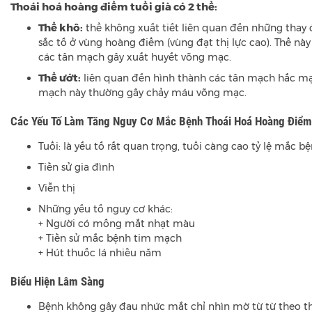
Thoái hoá hoàng điểm tuổi già có 2 thể:
Thể khô:
thể không xuất tiết liên quan đến những thay 
sắc tố ở vùng hoàng điểm (vùng đạt thị lực cao). Thể này 
các tân mạch gây xuất huyết võng mạc.
Thể ướt:
liên quan đến hình thành các tân mạch hắc mạ
mạch này thường gây chảy máu võng mạc.
Các Yếu Tố Làm Tăng Nguy Cơ Mắc Bệnh Thoái Hoá Hoàng Điểm 
Tuổi: là yếu tố rất quan trọng, tuổi càng cao tỷ lệ mắc b
Tiền sử gia đình
Viễn thị
Những yếu tố nguy cơ khác:
+ Người có mống mắt nhạt màu
+ Tiền sử mắc bệnh tim mạch
+ Hút thuốc lá nhiều năm
Biểu Hiện Lâm Sàng
Bệnh không gây đau nhức mắt chỉ nhìn mờ từ từ theo thờ