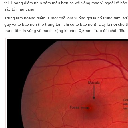
thị. Hoàng điểm nhìn sẫm mầu hơn so với võng mạc vì ngoài tế bào 
sắc tố màu vàng.
V
Trung tâm hoàng điểm là một chỗ lõm xuống gọi là hố trung tâm.
gậy và tế bào nón (hố trung tâm chỉ có tế bào nón). Đây là nơi cho th
trung tâm là vùng vô mạch, rộng khoảng 0,5mm. Trao đổi chất đều d