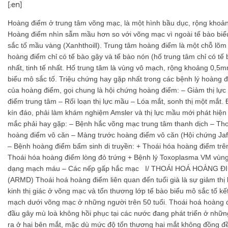
[:en]
Hoàng điểm ở trung tâm võng mạc, là một hình bầu dục, rộng khoản
Hoàng điểm nhìn sẫm mầu hơn so với võng mạc vì ngoài tế bào biểu
sắc tố mầu vàng (Xanhthoill). Trung tâm hoàng điểm là một chỗ lõm
hoàng điểm chỉ có tế bào gậy và tế bào nón (hố trung tâm chỉ có tế b
nhất, tinh tế nhất. Hố trung tâm là vùng vô mạch, rộng khoảng 0,5m
biểu mô sắc tố. Triệu chứng hay gặp nhất trong các bệnh lý hoàng 
của hoàng điểm, gọi chung là hội chứng hoàng điểm: – Giảm thị lực
điểm trung tâm – Rối loạn thị lực mầu – Lóa mắt, sonh thị một mắt. 
kín đáo, phải làm khám nghiệm Amsler và thị lực mầu mới phát hiệ
mắc phải hay gặp: – Bệnh hắc võng mạc trung tâm thanh dịch – Tho
hoàng điểm vô căn – Màng trước hoàng điểm vô căn (Hội chứng Ja
– Bệnh hoàng điểm bẩm sinh di truyền: + Thoái hóa hoàng điểm trên
Thoái hóa hoàng điểm lòng đỏ trứng + Bệnh lý Toxoplasma VM vùng 
dạng mạch máu – Các nếp gấp hắc mạc I/ THOÁI HOÁ HOÀNG Đ
(ARMD) Thoái hoá hoàng điểm liên quan đến tuổi già là sự giảm thị 
kinh thị giác ở võng mạc và tổn thương lớp tế bào biểu mô sắc tố k
mạch dưới võng mạc ở những người trên 50 tuổi. Thoái hoá hoàng đ
đầu gây mù loà không hồi phục tại các nước đang phát triển ở nhữn
ra ở hai bên mắt, mặc dù mức độ tổn thương hai mắt không đồng đ