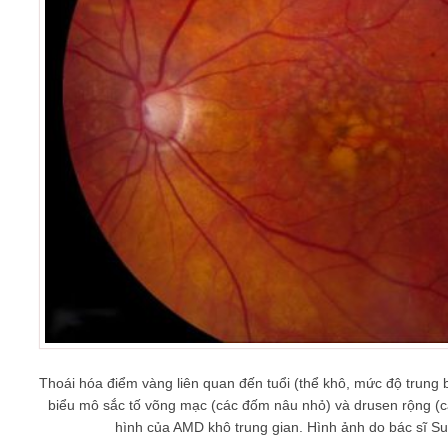
Thoái hóa điểm vàng liên quan đến tuổi (thể khô, mức độ trung b
biểu mô sắc tố võng mạc (các đốm nâu nhỏ) và drusen rộng (c
hình của AMD khô trung gian. Hình ảnh do bác sĩ Su