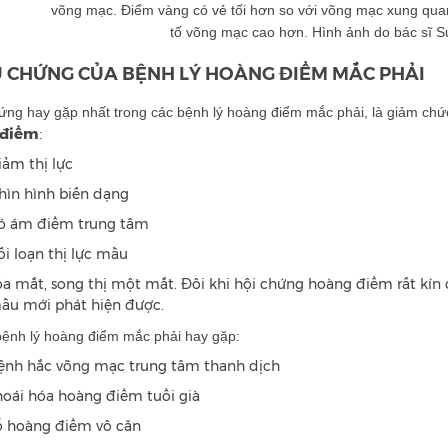
võng mạc. Điểm vàng có vẻ tối hơn so với võng mạc xung quan
tố võng mạc cao hơn. Hình ảnh do bác sĩ S
U CHỨNG CỦA BỆNH LÝ HOÀNG ĐIỂM MẮC PHẢI
hứng hay gặp nhất trong các bệnh lý hoàng điểm mắc phải, là giảm ch
 điểm
:
iảm thị lực
hìn hình biến dạng
ó ám điểm trung tâm
ối loạn thị lực mầu
óa mắt, song thị một mắt. Đôi khi hội chứng hoàng điểm rất kín
ầu mới phát hiện được.
bệnh lý hoàng điểm mắc phải hay gặp:
ệnh hắc võng mạc trung tâm thanh dịch
hoái hóa hoàng điểm tuổi già
ỗ hoàng điểm vô căn