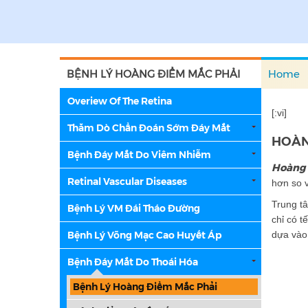
BỆNH LÝ HOÀNG ĐIỂM MẮC PHẢI
Home
Overiew Of The Retina
[:vi]
Thăm Dò Chẩn Đoán Sớm Đáy Mắt
HOÀN
Bệnh Đáy Mắt Do Viêm Nhiễm
Hoàng 
Retinal Vascular Diseases
hơn so v
Trung t
Bệnh Lý VM Đái Tháo Đường
chỉ có t
Bệnh Lý Võng Mạc Cao Huyết Áp
dựa vào 
Bệnh Đáy Mắt Do Thoái Hóa
Bệnh Lý Hoàng Điểm Mắc Phải