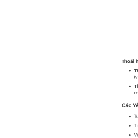
Thoái h
T
(
T
m
Các Y
T
T
Vi