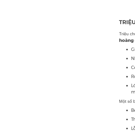
TRIỆ
Triệu c
hoàng
G
N
C
R
L
m
Một số 
B
T
L