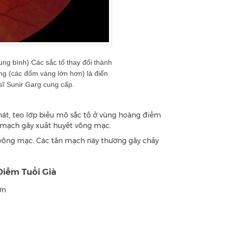
ung bình) Các sắc tố thay đổi thành
g (các đốm vàng lớn hơn) là điển
sĩ Sunir Garg cung cấp.
hát, teo lớp biểu mô sắc tố ở vùng hoàng điểm
ân mạch gây xuất huyết võng mạc.
võng mạc. Các tân mạch này thường gây chảy
Điểm Tuổi Già
ớn