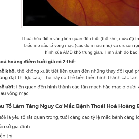
Thoái hóa điểm vàng liên quan đến tuổi (thể khô, mức độ tr
biểu mô sắc tố võng mạc (các đốm nâu nhỏ) và drusen rộn
hình của AMD khô trung gian. Hình ảnh do bác 
oá hoàng điểm tuổi già có 2 thể:
hể khô:
thể không xuất tiết liên quan đến những thay đổi quá p
vùng đạt thị lực cao). Thể này có thể tiến triển hình thành các t
hể ướt:
liên quan đến hình thành các tân mạch hắc mạc ở dưới 
áu võng mạc.
ếu Tố Làm Tăng Nguy Cơ Mắc Bệnh Thoái Hoá Hoàng 
uổi: là yếu tố rất quan trọng, tuổi càng cao tỷ lệ mắc bệnh càng l
iền sử gia đình
ễn thị