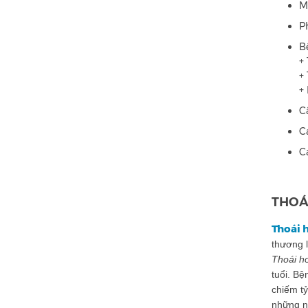
M
P
B
+
+
+
C
C
C
THOÁ
Thoái 
thương l
Thoái h
tuổi. B
chiếm tỷ
những ng