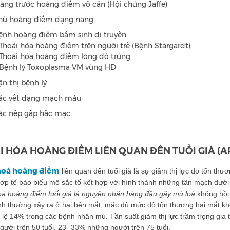
àng trước hoàng điểm vô căn (Hội chứng Jaffe)
hù hoàng điểm dạng nang
ệnh hoàng điểm bẩm sinh di truyền:
 Thoái hóa hoàng điểm trên người trẻ (Bệnh Stargardt)
 Thoái hóa hoàng điểm lòng đỏ trứng
 Bệnh lý Toxoplasma VM vùng HĐ
ận thị bệnh lý
ác vết dạng mạch máu
ác nếp gấp hắc mạc
I HÓA HOÀNG ĐIỂM LIÊN QUAN ĐẾN TUỔI GIÀ (
hoá hoàng điểm
liên quan đến tuổi già là sự giảm thị lực do tổn thư
ớp tế bào biểu mô sắc tố kết hợp với hình thành những tân mạch dưới
oá hoàng điểm tuổi già là nguyên nhân hàng đầu gây mù loà
không hồi 
ệnh thường xảy ra ở hai bên mắt, mặc dù mức độ tổn thương hai mắt k
 lệ 14% trong các bệnh nhân mù. Tần suất giảm thị lực trầm trọng gia 
ười trên 50 tuổi, 23- 33% những người trên 75 tuổi.