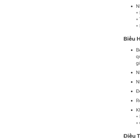
N
+
+
+
Biểu 
B
q
g
N
N
Đ
R
K
+
+
Điều 