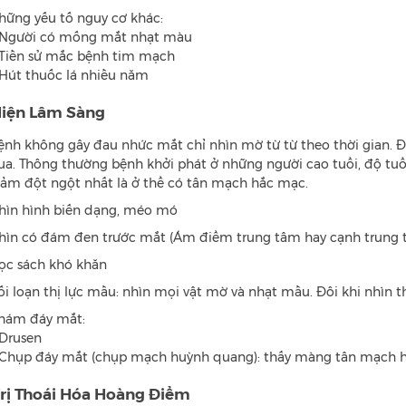
hững yếu tố nguy cơ khác:
 Người có mống mắt nhạt màu
 Tiền sử mắc bệnh tim mạch
 Hút thuốc lá nhiều năm
Hiện Lâm Sàng
ệnh không gây đau nhức mắt chỉ nhìn mờ từ từ theo thời gian. Đ
ua. Thông thường bệnh khởi phát ở những người cao tuổi, độ tuổi 
iảm đột ngột nhất là ở thể có tân mạch hắc mạc.
hìn hình biến dạng, méo mó
hìn có đám đen trước mắt (Ám điểm trung tâm hay cạnh trung 
ọc sách khó khăn
ối loạn thị lực mầu: nhìn mọi vật mờ và nhạt mầu. Đôi khi nhìn thấ
hám đáy mắt:
 Drusen
 Chụp đáy mắt (chụp mạch huỳnh quang): thấy màng tân mạch hắc
Trị Thoái Hóa Hoàng Điểm