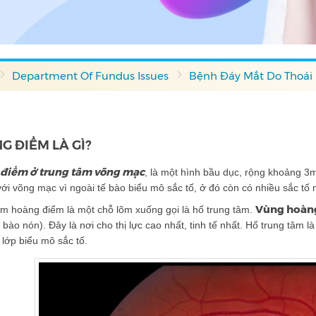
Department Of Fundus Issues
Bệnh Đáy Mắt Do Thoái
G ĐIỂM LÀ GÌ?
điểm ở trung tâm võng mạc
, là một hình bầu dục, rộng khoảng 3
ới võng mạc vì ngoài tế bào biểu mô sắc tố, ở đó còn có nhiều sắc tố
Vùng hoàn
âm hoàng điểm là một chỗ lõm xuống gọi là hố trung tâm.
ế bào nón). Đây là nơi cho thị lực cao nhất, tinh tế nhất. Hố trung tâ
lớp biểu mô sắc tố.