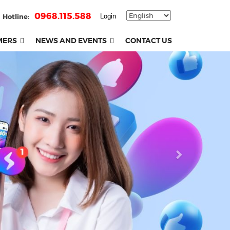
0968.115.588
Hotline:
Login
MERS
NEWS AND EVENTS
CONTACT US
Next