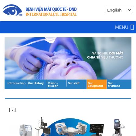
MENU
Introduction
Our History
Vision –
Our staff
Our
Our
Mission
Equipment
divisions
[:vi]