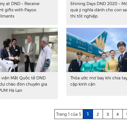
ery at DND – Receive
Shining Days DND 2020 – M
nt gifts with Payoo
quà ý nghĩa dành cho con sa
allments
thi tốt nghiệp
 viện Mắt Quốc tế DND
Thỏa ước mơ bay khi chia ta
 dự chào đón chuyên gia
cặp kính cận
PUM Hà Lan
Trang 1 của 5
1
2
3
4