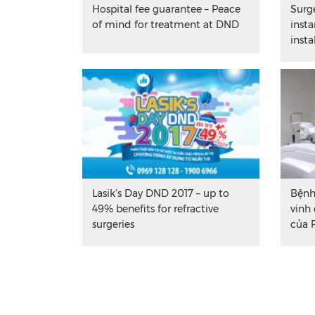
Hospital fee guarantee – Peace
Surg
of mind for treatment at DND
insta
inst
Lasik’s Day DND 2017 – up to
Bệnh
49% benefits for refractive
vinh
surgeries
của 