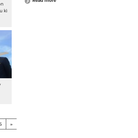
Read more
ón
u kì
y
5
»