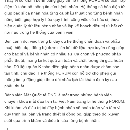
Thay vì sổ khám bệnh bằng giấy thì hệ thống FORUM sẽ tích hợp
điện tử toàn bộ thông tin của bệnh nhân. Hệ thống số hóa điện tử
giúp bác sĩ cá nhân hóa từng ca phẫu thuật cho từng bệnh nhân
riêng biệt, giúp hợp lý hóa quy trình công việc của bác sĩ, thực
hiện quản lý dữ liệu bệnh nhân và lập kế hoạch điều trị từ bất cứ
nơi nào trong hệ thống của bệnh viện.
Bên cạnh đó, việc trang bị đầy đủ hệ thống chẩn đoán và phẫu
thuật hiện đại, đồng bộ được liên kết dữ liệu trực tuyến cũng giúp
cho bác sĩ và bệnh nhân có nhiều sự lựa chọn về phương pháp
phẫu thuật, mang lại kết quả an toàn và chất lượng thị giác hoàn
hảo. Dữ liệu quản lý toàn diện giúp bệnh nhân được chăm sóc
tận tình, chu đáo. Hệ thống FORUM còn hỗ trợ cho phép gửi
thông tin tự động giúp theo dõi nhắc lịch tái khám định kỳ sau
phẫu thuật.
Bệnh viện Mắt Quốc tế DND là một trong những bệnh viện
chuyên khoa mắt đầu tiên tại Việt Nam trang bị hệ thống FORUM.
Khi khám và điều trị tại đây bệnh nhân sẽ hoàn toàn yên tâm vì
quy trình bài bản và trang thiết bị đồng bộ, giúp theo dõi xuyên
suốt quá trình khám và điều trị của từng bệnh nhân.
[:]