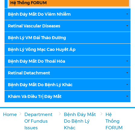
Hệ Thống FORUM
Bệnh Đáy Mắt Do Viêm Nhiễm
Retinal Vascular Diseases
Bệnh Lý VM Đái Tháo Đường
Bệnh Lý Võng Mạc Cao Huyết Áp
Bệnh Đáy Mắt Do Thoái Hóa
Retinal Detachment
Bệnh Đáy Mắt Do Bệnh Lý Khác
Khám Và Điều Trị Đáy Mắt
Home
Department
Bệnh Đáy Mắt
Hệ
Of Fundus
Do Bệnh Lý
Thống
Issues
Khác
FORUM