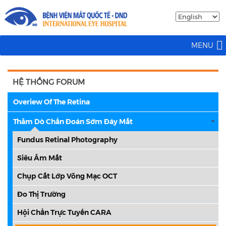
MENU
HỆ THỐNG FORUM
Overiew Of The Retina
Thăm Dò Chẩn Đoán Sớm Đáy Mắt
Fundus Retinal Photography
Siêu Âm Mắt
Chụp Cắt Lớp Võng Mạc OCT
Đo Thị Trường
Hội Chẩn Trực Tuyến CARA