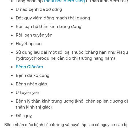
Tăng nhãn áp
thoái hóa điểm vàng
u thần kinh đệm thị 
U não bệnh đa xơ cứng
Đột quỵ viêm động mạch thái dương
Rối loạn hệ thần kinh trung ương
Rối loạn tuyến yên
Huyết áp cao
Sử dụng lâu dài một số loại thuốc (chẳng hạn như Plaqu
hydroxychloroquine, cần đo thị trường hàng năm)
Bệnh Glôcôm
Bệnh đa xơ cứng
Bệnh nhãn giáp
U tuyến yên
Bệnh lý thần kinh trung ương (khối chèn ép lên đường d
thần kinh thị giác)
Đột quỵ
Bệnh nhân mắc bệnh tiểu đường và huyết áp cao có nguy cơ cao bị