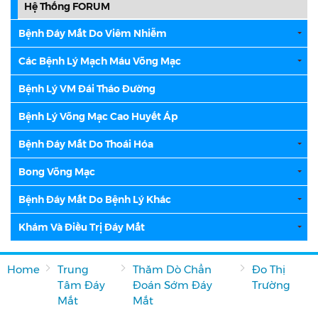
Hệ Thống FORUM
Bệnh Đáy Mắt Do Viêm Nhiễm
Các Bệnh Lý Mạch Máu Võng Mạc
Bệnh Lý VM Đái Tháo Đường
Bệnh Lý Võng Mạc Cao Huyết Áp
Bệnh Đáy Mắt Do Thoái Hóa
Bong Võng Mạc
Bệnh Đáy Mắt Do Bệnh Lý Khác
Khám Và Điều Trị Đáy Mắt
Home
Trung
Thăm Dò Chẩn
Đo Thị
Tâm Đáy
Đoán Sớm Đáy
Trường
Mắt
Mắt