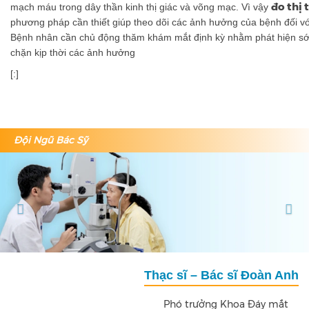
đo thị 
mạch máu trong dây thần kinh thị giác và võng mạc. Vì vậy
phương pháp cần thiết giúp theo dõi các ảnh hưởng của bệnh đối với
Bệnh nhân cần chủ động thăm khám mắt định kỳ nhằm phát hiện s
chặn kịp thời các ảnh hưởng
[:]
Đội Ngũ Bác Sỹ
Previous
Nex
Thạc sĩ – Bác sĩ Đoàn Anh
Bác sĩ CKII Bù
Trưởng khoa Đáy mắt
Phó trưởng Khoa Đáy mắt