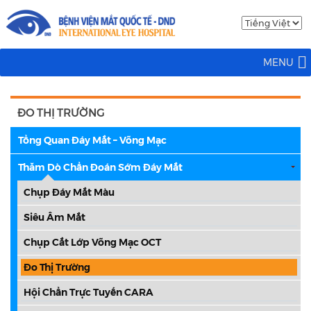
MENU
ĐO THỊ TRƯỜNG
Tổng Quan Đáy Mắt – Võng Mạc
Thăm Dò Chẩn Đoán Sớm Đáy Mắt
Chụp Đáy Mắt Màu
Siêu Âm Mắt
Chụp Cắt Lớp Võng Mạc OCT
Đo Thị Trường
Hội Chẩn Trực Tuyến CARA