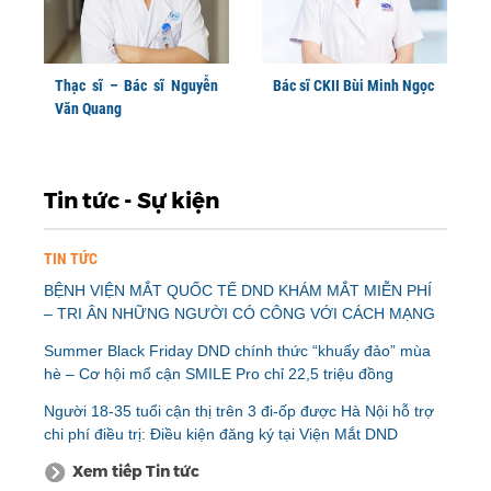
Thạc sĩ – Bác sĩ Nguyễn
Bác sĩ CKII Bùi Minh Ngọc
Văn Quang
Tin tức - Sự kiện
TIN TỨC
BỆNH VIỆN MẮT QUỐC TẾ DND KHÁM MẮT MIỄN PHÍ
– TRI ÂN NHỮNG NGƯỜI CÓ CÔNG VỚI CÁCH MẠNG
Summer Black Friday DND chính thức “khuấy đảo” mùa
hè – Cơ hội mổ cận SMILE Pro chỉ 22,5 triệu đồng
Người 18-35 tuổi cận thị trên 3 đi-ốp được Hà Nội hỗ trợ
chi phí điều trị: Điều kiện đăng ký tại Viện Mắt DND
Xem tiếp Tin tức