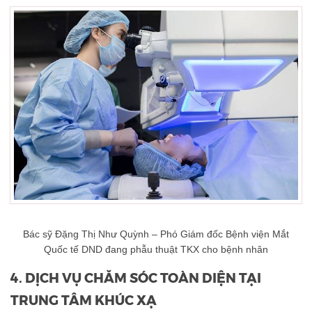
Bác sỹ Đặng Thị Như Quỳnh – Phó Giám đốc Bệnh viện Mắt
Quốc tế DND đang phẫu thuật TKX cho bệnh nhân
4. DỊCH VỤ CHĂM SÓC TOÀN DIỆN TẠI
TRUNG TÂM KHÚC XẠ