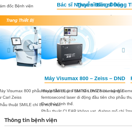
Thạc sĩ Bác sĩ Đặng Thị Như Quỳnh
Phó Giám đốc phụ trách chuyên môn
Trưởng Khoa Phẫu thuật
Trang Thiết Bị
Previous
Nex
FEMTO LDV Z8
Máy phẫu thuật FEMTO LDV Z8 của hãng Ziemer là hệ thống
femtosecond laser di động đầu tiên cho phẫu thuật Giác mạc và
Đục thủy tinh thể.
Phẫu thuật CLEAR không vạt, đường mổ chỉ 2mm.