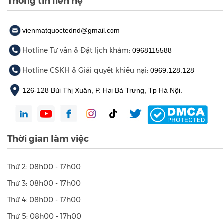
Giấy phép hoạt động khám bệnh, chữa bệnh số: 28/BYT -
GPHĐ do Bộ Y tế cấp ngày 22/07/2020
Thông tin liên hệ
vienmatquoctednd@gmail.com
Hotline Tư vấn & Đặt lịch khám:
0968115588
Hotline CSKH & Giải quyết khiếu nại:
0969.128.128
126-128 Bùi Thị Xuân, P. Hai Bà Trưng, Tp Hà Nội.
Thời gian làm việc
Thứ 2: 08h00 - 17h00
Thứ 3: 08h00 - 17h00