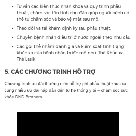
Tư vấn các kiến thức nhãn khoa và quy trình phẫu
thuật, chăm sóc tận tình chu đáo giúp người bệnh có
thể tự chăm sóc và bảo vệ mắt sau mổ.
Theo dõi và tái khám định kỳ sau phẫu thuật.
Chuyển bệnh nhân điều trị ở nước ngoài theo nhu cầu.
Các gói thẻ nhằm đánh giá và kiểm soát tình trạng
khúc xạ của bệnh nhân trước mổ như: Thẻ Khúc xạ,
Thẻ Lasik
5. CÁC CHƯƠNG TRÌNH HỖ TRỢ
Chương trình ưu đãi thường niên hỗ trợ phí phẫu thuật khúc xạ
cùng nhiều ưu đãi hấp dẫn đến từ hệ thống y tế – chăm sóc sức
khỏe DND Brothers.