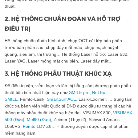
thuật.
2. HỆ THỐNG CHUẨN ĐOÁN VÀ HỖ TRỢ
ĐIỀU TRỊ
Hệ thống chuẩn đoán hình ảnh: chụp OCT căt lớp bán phần
trước-bán phần sau, chụp đáy mắt màu, chụp mạch huỳnh
quang, siêu âm, thị trường… Hệ thống Laser hỗ trợ: Laser 532,
Laser YAG, Laser mống mắt chu biên, Laser đáy mắt…
3. HỆ THỐNG PHẪU THUẬT KHÚC XẠ
Để điều trị cận, viễn, loạn và lão thị bằng các phương pháp phẫu
thuật tiên tiến nhất hiện nay như
SMILE pro
,
ReLEx
SMILE,
Femto-Lasik,
SmartSurf ACE
, Lasik-Excimer, … trung tâm
khúc xạ bệnh viện Mắt Quốc tế DND được đầu tư trang bị các hệ
thống máy phẫu thuật khúc xạ hiện đại: VISUMAX 800,
VISUMAX
500 (Đức)
,
Mel90 (Đức)
, Zeimer (Thụy sĩ), Schwind Amaris
1050RS,
Femto LDV Z8
… – thường xuyên được cập nhật phần
mềm hàng năm.