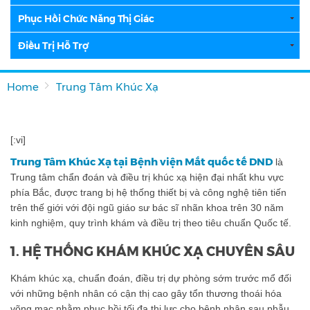
Phục Hồi Chức Năng Thị Giác
Điều Trị Hỗ Trợ
Home
Trung Tâm Khúc Xạ
[:vi]
Trung Tâm Khúc Xạ tại Bệnh viện Mắt quốc tế DND
là
Trung tâm chẩn đoán và điều trị khúc xạ hiện đại nhất khu vực
phía Bắc, được trang bị hệ thống thiết bị và công nghệ tiên tiến
trên thế giới với đội ngũ giáo sư bác sĩ nhãn khoa trên 30 năm
kinh nghiệm, quy trình khám và điều trị theo tiêu chuẩn Quốc tế.
1. HỆ THỐNG KHÁM KHÚC XẠ CHUYÊN SÂU
Khám khúc xạ, chuẩn đoán, điều trị dự phòng sớm trước mổ đối
với những bệnh nhân có cận thị cao gây tổn thương thoái hóa
võng mạc nhằm phục hồi tối đa thị lực cho bệnh nhân sau phẫu