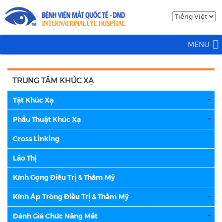
MENU
TRUNG TÂM KHÚC XẠ
Tật Khúc Xạ
Phẫu Thuật Khúc Xạ
Cross Linking
Lão Thị
Kính Gọng Điều Trị & Thẩm Mỹ
Kính Áp Tròng Điều Trị & Thẩm Mỹ
Đánh Giá Chức Năng Mắt