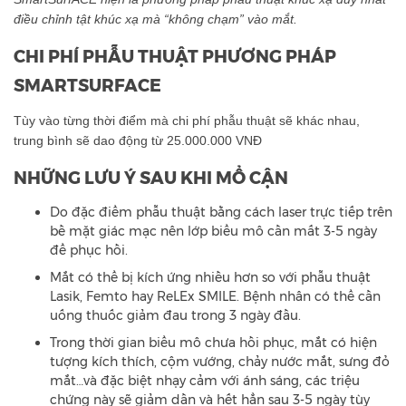
điều chỉnh tật khúc xạ mà “không chạm” vào mắt.
CHI PHÍ PHẪU THUẬT PHƯƠNG PHÁP
SMARTSURFACE
Tùy vào từng thời điểm mà chi phí phẫu thuật sẽ khác nhau,
trung bình sẽ dao động từ 25.000.000 VNĐ
NHỮNG LƯU Ý SAU KHI MỔ CẬN
Do đặc điểm phẫu thuật bằng cách laser trực tiếp trên
bề mặt giác mạc nên lớp biểu mô cần mất 3-5 ngày
để phục hồi.
Mắt có thể bị kích ứng nhiều hơn so với phẫu thuật
Lasik, Femto hay ReLEx SMILE. Bệnh nhân có thể cần
uống thuốc giảm đau trong 3 ngày đầu.
Trong thời gian biểu mô chưa hồi phục, mắt có hiện
tượng kích thích, cộm vướng, chảy nước mắt, sưng đỏ
mắt…và đặc biệt nhạy cảm với ánh sáng, các triệu
chứng này sẽ giảm dần và hết hẳn sau 3-5 ngày tùy