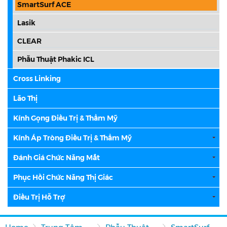
SmartSurf ACE
Lasik
CLEAR
Phẫu Thuật Phakic ICL
Cross Linking
Lão Thị
Kính Gọng Điều Trị & Thẩm Mỹ
Kính Áp Tròng Điều Trị & Thẩm Mỹ
Đánh Giá Chức Năng Mắt
Phục Hồi Chức Năng Thị Giác
Điều Trị Hỗ Trợ