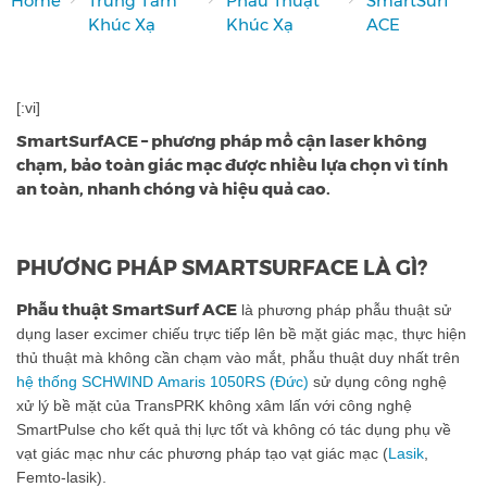
Home
Trung Tâm
Phẫu Thuật
SmartSurf
Khúc Xạ
Khúc Xạ
ACE
[:vi]
SmartSurfACE – phương pháp mổ cận laser không
chạm, bảo toàn giác mạc được nhiều lựa chọn vì tính
an toàn, nhanh chóng và hiệu quả cao.
PHƯƠNG PHÁP SMARTSURFACE LÀ GÌ?
Phẫu thuật SmartSurf ACE
là phương pháp phẫu thuật sử
dụng laser excimer chiếu trực tiếp lên bề mặt giác mạc, thực hiện
thủ thuật mà không cần chạm vào mắt, phẫu thuật duy nhất trên
hệ thống SCHWIND Amaris 1050RS (Đức)
sử dụng công nghệ
xử lý bề mặt của TransPRK không xâm lấn với công nghệ
SmartPulse cho kết quả thị lực tốt và không có tác dụng phụ về
vạt giác mạc như các phương pháp tạo vạt giác mạc (
Lasik
,
Femto-lasik).