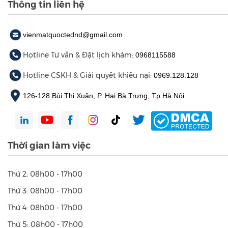
Giấy phép hoạt động khám bệnh, chữa bệnh số: 28/BYT -
GPHĐ do Bộ Y tế cấp ngày 22/07/2020
Thông tin liên hệ
vienmatquoctednd@gmail.com
Hotline Tư vấn & Đặt lịch khám:
0968115588
Hotline CSKH & Giải quyết khiếu nại:
0969.128.128
126-128 Bùi Thị Xuân, P. Hai Bà Trưng, Tp Hà Nội.
Thời gian làm việc
Thứ 2: 08h00 - 17h00
Thứ 3: 08h00 - 17h00