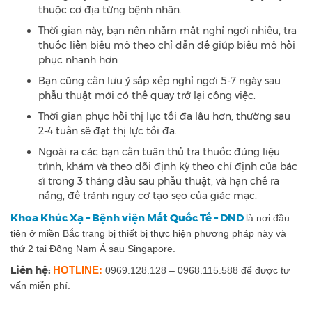
thuộc cơ địa từng bệnh nhân.
Thời gian này, bạn nên nhắm mắt nghỉ ngơi nhiều, tra
thuốc liền biểu mô theo chỉ dẫn để giúp biểu mô hồi
phục nhanh hơn
Bạn cũng cần lưu ý sắp xếp nghỉ ngơi 5-7 ngày sau
phẫu thuật mới có thể quay trở lại công việc.
Thời gian phục hồi thị lực tối đa lâu hơn, thường sau
2-4 tuần sẽ đạt thị lực tối đa.
Ngoài ra các bạn cần tuân thủ tra thuốc đúng liệu
trình, khám và theo dõi định kỳ theo chỉ định của bác
sĩ trong 3 tháng đầu sau phẫu thuật, và hạn chế ra
nắng, để tránh nguy cơ tạo sẹo của giác mạc.
Khoa Khúc Xạ – Bệnh viện Mắt Quốc Tế – DND
là nơi đầu
tiên ở miền Bắc trang bị thiết bị thực hiện phương pháp này và
thứ 2 tại Đông Nam Á sau Singapore.
Liên hệ:
HOTLINE:
0969.128.128 – 0968.115.588 để được tư
vấn miễn phí.