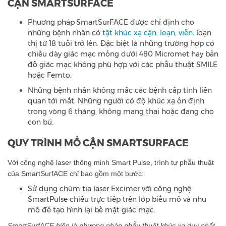
CẬN SMARTSURFACE
Phương pháp
SmartSurFACE được chỉ định cho
những bệnh nhân có
tật khúc xạ cận, loạn, viễn
. loạn
thị từ 18 tuổi trở lên. Đặc biệt là những trường hợp có
chiều dày giác mạc mỏng dưới 480 Micromet hay bản
đồ giác mạc không phù hợp với các phẫu thuật SMILE
hoặc Femto.
Những bệnh nhân không mắc các bệnh cấp tính liên
quan tới mắt. Những người có độ khúc xạ ổn định
trong vòng 6 tháng, không mang thai hoặc đang cho
con bú.
QUY TRÌNH MỔ CẬN SMARTSURFACE
Với công nghệ laser thông minh Smart Pulse, trình tự phẫu thuật
của SmartSurfACE chỉ bao gồm một bước:
Sử dụng chùm tia laser Excimer với công nghệ
SmartPulse chiếu trực tiếp trên lớp biểu mô và nhu
mô để tạo hình lại bề mặt giác mạc.
SmartSurfACE hiện là phương pháp phẫu thuật khúc xạ duy nhất