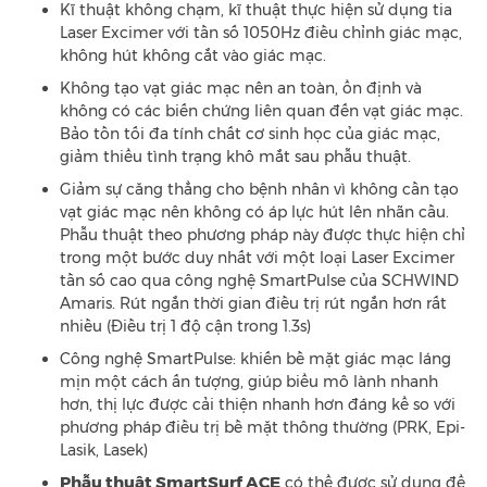
Kĩ thuật không chạm, kĩ thuật thực hiện sử dụng tia
Laser Excimer với tần số 1050Hz điều chỉnh giác mạc,
không hút không cắt vào giác mạc.
Không tạo vạt giác mạc nên an toàn, ổn định và
không có các biến chứng liên quan đến vạt giác mạc.
Bảo tồn tối đa tính chất cơ sinh học của giác mạc,
giảm thiểu tình trạng khô mắt sau phẫu thuật.
Giảm sự căng thẳng cho bệnh nhân vì không cần tạo
vạt giác mạc nên không có áp lực hút lên nhãn cầu.
Phẫu thuật theo phương pháp này được thực hiện chỉ
trong một bước duy nhất với một loại Laser Excimer
tần số cao qua công nghệ SmartPulse của SCHWIND
Amaris. Rút ngắn thời gian điều trị rút ngắn hơn rất
nhiều (Điều trị 1 độ cận trong 1.3s)
Công nghệ SmartPulse: khiến bề mặt giác mạc láng
mịn một cách ấn tượng, giúp biểu mô lành nhanh
hơn, thị lực được cải thiện nhanh hơn đáng kể so với
phương pháp điều trị bề mặt thông thường (PRK, Epi-
Lasik, Lasek)
Phẫu thuật SmartSurf ACE
có thể được sử dụng để