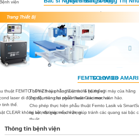
Thạc sĩ Bác sĩ Đặng Thị Như Quỳnh
Phó Giám đốc phụ trách chuyên môn
Trưởng Khoa Phẫu thuật
Trang Thiết Bị
Previous
Nex
SCHWIND AMARIS 1050RS
MEL-90
Thế hệ máy phẫu thuật thứ 6 (cùng với máy
của hãng
Zeiss), mang lại nguồn laser excimer hoàn hảo.
Cho phép thực hiện phẫu thuật Femto Lasik và SmartSulfACE đem
lại bề mặt giác mạc mịn, giúp tránh các quang sai bậc cao sau phẫu
thuật.