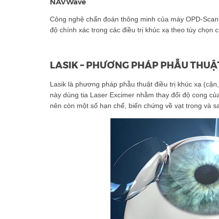
NAVWave
Công nghệ chẩn đoán thông minh của máy OPD-Scan™
độ chính xác trong các điều trị khúc xạ theo tùy chọn c
LASIK – PHƯƠNG PHÁP PHẪU THUẬ
Lasik là phương pháp phẫu thuật điều trị khúc xạ (cận
này dùng tia Laser Excimer nhằm thay đổi độ cong củ
nên còn một số hạn chế, biến chứng về vạt trong và s