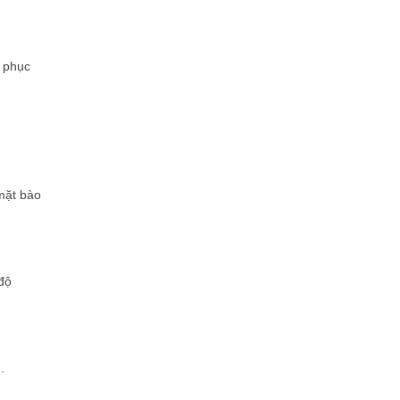
c phục
mặt bào
độ
.