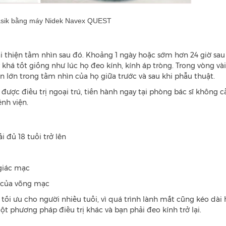
asik bằng máy Nidek Navex QUEST
i thiện tầm nhìn sau đó. Khoảng 1 ngày hoặc sớm hơn 24 giờ sau
khá tốt giống như lúc họ đeo kính, kính áp tròng. Trong vòng vài
ện lớn trong tầm nhìn của họ giữa trước và sau khi phẫu thuật.
ược điều trị ngoại trú, tiến hành ngay tại phòng bác sĩ không c
ệnh viện.
 đủ 18 tuổi trở lên
 giác mạc
 của võng mạc
tối ưu cho người nhiều tuổi, vì quá trình lành mắt cũng kéo dài
ột phương pháp điều trị khác và bạn phải đeo kính trở lại.