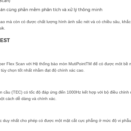
Scan)
oán cùng phần mềm phân tích và xử lý thông minh
cao mà còn có được chất lượng hình ảnh sắc nét và có chiều sâu, khắ
ik.
UEST
er Flex Scan với Hệ thống bào mòn MutiPointTM để có được môt bề 
ùy chọn tốt nhất nhằm đạt độ chính xác cao.
n cầu (TEC) có tốc độ đáp ứng đến 1000Hz kết hợp với bộ điều chỉnh 
ột cách dễ dàng và chính xác.
c duy nhất cho phép có được một mặt cắt cực phẳng ở mức độ vi phẫu