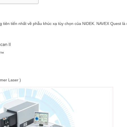
tiên tiến nhất về phẫu khúc xạ tùy chọn của NIDEK. NAVEX Quest là
can II
t™
mer Laser )