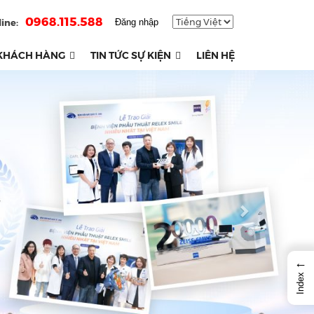
0968.115.588
ine:
Đăng nhập
KHÁCH HÀNG
TIN TỨC SỰ KIỆN
LIÊN HỆ
Next
←
Index