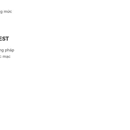
ng mức
EST
ơng pháp
ác mạc