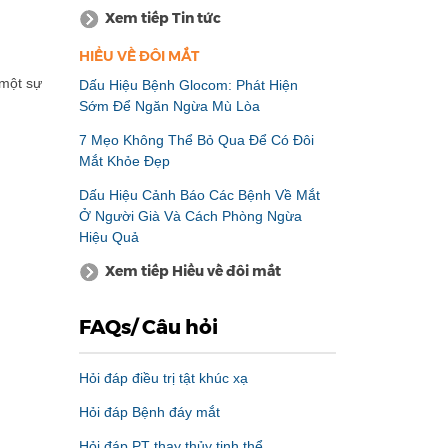
Xem tiếp Tin tức
HIỂU VỀ ĐÔI MẮT
 một sự
Dấu Hiệu Bệnh Glocom: Phát Hiện
Sớm Để Ngăn Ngừa Mù Lòa
7 Mẹo Không Thể Bỏ Qua Để Có Đôi
Mắt Khỏe Đẹp
Dấu Hiệu Cảnh Báo Các Bệnh Về Mắt
Ở Người Già Và Cách Phòng Ngừa
Hiệu Quả
Xem tiếp Hiểu về đôi mắt
FAQs/ Câu hỏi
Hỏi đáp điều trị tật khúc xạ
Hỏi đáp Bệnh đáy mắt
Hỏi đáp PT thay thủy tinh thể