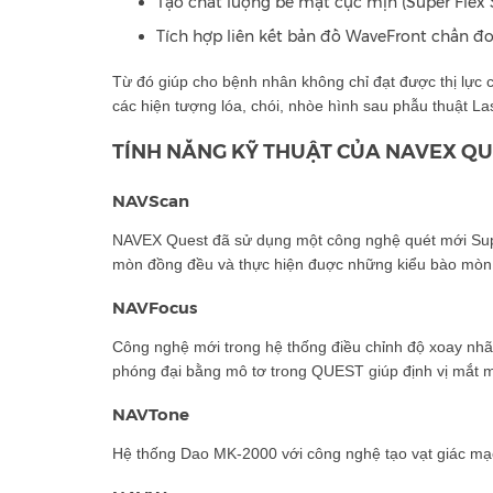
Tạo chất lượng bề mặt cực mịn (Super Flex 
Tích hợp liên kết bản đồ WaveFront chẩn đ
Từ đó giúp cho bệnh nhân không chỉ đạt được thị lực 
các hiện tượng lóa, chói, nhòe hình sau phẫu thuật Las
TÍNH NĂNG KỸ THUẬT CỦA NAVEX Q
NAVScan
NAVEX Quest đã sử dụng một công nghệ quét mới Sup
mòn đồng đều và thực hiện đuợc những kiểu bào mòn t
NAVFocus
Công nghệ mới trong hệ thống điều chỉnh độ xoay nhã
phóng đại bằng mô tơ trong QUEST giúp định vị mắt m
NAVTone
Hệ thống Dao MK-2000 với công nghệ tạo vạt giác mạ