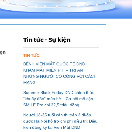
Tin tức - Sự kiện
họn
TIN TỨC
BỆNH VIỆN MẮT QUỐC TẾ DND
KHÁM MẮT MIỄN PHÍ – TRI ÂN
NHỮNG NGƯỜI CÓ CÔNG VỚI CÁCH
MẠNG
Summer Black Friday DND chính thức
“khuấy đảo” mùa hè – Cơ hội mổ cận
SMILE Pro chỉ 22,5 triệu đồng
Người 18-35 tuổi cận thị trên 3 đi-ốp
được Hà Nội hỗ trợ chi phí điều trị: Điều
kiện đăng ký tại Viện Mắt DND