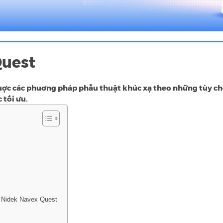
Quest
uợc các phuơng pháp phẫu thuật khúc xạ theo những tùy c
 tối ưu.
 Nidek Navex Quest