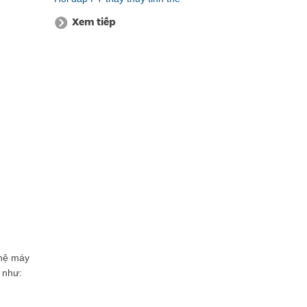
Xem tiếp
 hệ máy
 như: