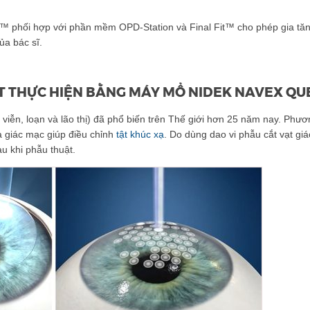
 phối hợp với phần mềm OPD-Station và Final Fit™ cho phép gia tă
ủa bác sĩ.
T THỰC HIỆN BẰNG MÁY MỔ NIDEK NAVEX QU
, viễn, loạn và lão thị) đã phổ biến trên Thế giới hơn 25 năm nay. Phư
a giác mạc giúp điều chỉnh
tật khúc xạ
. Do dùng dao vi phẫu cắt vạt gi
au khi phẫu thuật.