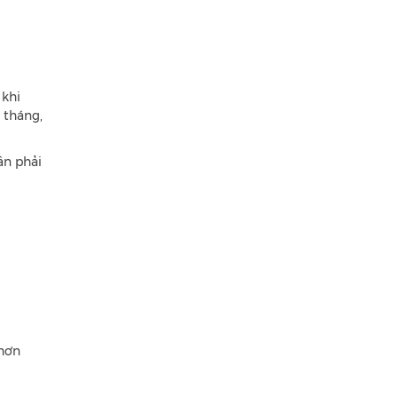
 khi
 tháng,
ần phải
 hơn