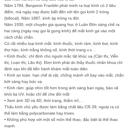
Năm 1784, Benjamin Franklin phát minh ra loại kính có 2 tiêu
điểm, mà ngày nay được biết đến với tên gọi kính 2 tròng
(bifocal). Năm 1887, kính áp tròng ra đời.
Năm 1930, một chuyên gia quang học ở Luân Đôn sáng chế ra
hai càng (ngày nay gọi là gọng kính) để mắt kính gá vào một
cách chắc chắn.
Có rất nhiều loại kính mắt: kính thuốc, kính râm, kính bơi, kính
thợ hàn, kính trắng không số, kính thời trang v.v…
• Kính thuốc: chỉ định cho người mắc tật khúc xạ (Cận thị, Viễn
thị, Loạn thị, Lão thị). Đơn kính phải do thầy thuốc nhãn khoa chỉ
định sau khi đã tiến hành khám mắt toàn diện.
• Kính an toàn: hạn chế dị vật, chống mảnh vỡ bay vào mắt, chắn
bớt sáng hay bức xạ.
• Kính râm: giúp nhìn tốt hơn trong ánh sáng ban ngày, bảo vệ
khỏi tia UV, hoặc chỉ để che đôi mắt
• Xem ảnh 3D và 4D, thời trang, thẩm mĩ,…
Thấu kính chủ yếu được làm bằng chất liệu CR-39, ngoài ra có
thể làm bằng polycarbonate hay trivex.
• Không phù hợp với một số môn thể thao, đặc biệt là thể thao
mạnh.