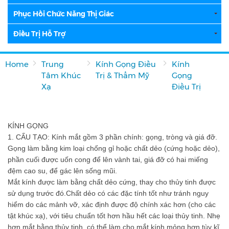
Phục Hồi Chức Năng Thị Giác
Điều Trị Hỗ Trợ
Home
Trung
Kính Gọng Điều
Kính
Tâm Khúc
Trị & Thẩm Mỹ
Gọng
Xạ
Điều Trị
KÍNH GỌNG
1. CẤU TẠO: Kính mắt gồm 3 phần chính: gọng, tròng và giá đỡ.
Gọng làm bằng kim loại chống gỉ hoặc chất dẻo (cứng hoặc dẻo),
phần cuối được uốn cong để lên vành tai, giá đỡ có hai miếng
đệm cao su, để gác lên sống mũi.
Mắt kính được làm bằng chất dẻo cứng, thay cho thủy tinh được
sử dụng trước đó.Chất dẻo có các đặc tính tốt như tránh nguy
hiểm do các mảnh vỡ, xác định được độ chính xác hơn (cho các
tật khúc xạ), với tiêu chuẩn tốt hơn hầu hết các loại thủy tinh. Nhẹ
hơn mắt bằng thủy tinh, có thể làm cho mắt kính mỏng hơn tùy kĩ