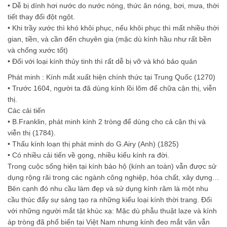
• Dễ bị dính hơi nước do nước nóng, thức ăn nóng, bơi, mưa, thời
tiết thay đổi đột ngột.
• Khi trầy xước thì khó khôi phục, nếu khôi phục thì mất nhiều thời
gian, tiền, và cần đến chuyên gia (mặc dù kính hầu như rất bền
và chống xước tốt)
• Đối với loại kính thủy tinh thì rất dễ bị vỡ và khó bảo quản
Phát minh : Kính mắt xuất hiện chính thức tại Trung Quốc (1270)
• Trước 1604, người ta đã dùng kính lồi lõm để chữa cận thị, viễn
thị.
Các cải tiến
• B.Franklin, phát minh kính 2 tròng để dùng cho cả cận thị và
viễn thị (1784).
• Thấu kính loạn thị phát minh do G.Airy (Anh) (1825)
• Có nhiều cải tiến về gọng, nhiều kiểu kính ra đời.
Trong cuộc sống hiện tại kính bảo hộ (kính an toàn) vẫn được sử
dụng rộng rãi trong các ngành công nghiệp, hóa chất, xây dựng…
Bên cạnh đó nhu cầu làm đẹp và sử dụng kính râm là một nhu
cầu thúc đẩy sự sáng tạo ra những kiểu loại kính thời trang. Đối
với những người mắt tật khúc xạ: Mặc dù phẫu thuật laze và kính
áp tròng đã phổ biến tại Việt Nam nhưng kính đeo mắt vãn vẫn