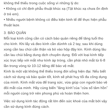
không thể thiếu trong cuộc sống vì những lý do:
• Không có chỉ định phẫu thuật khúc xạ (Tật khúc xạ chưa ổn định
ở trẻ em).
• Nhiều người bệnh không có điều kiện kinh tế để thực hiện phẫu
thuật laze.
3. BẢO QUẢN
Mỗi loại kính cũng cần có cách bảo quản riêng để tăng tuổi thọ
cho kính. Khi lấy và đeo kính cần dùnhh cả 2 tay, sau khi dùng
xong cần lau chùi cẩn thận và bỏ vào hộp đậy kín. Kính dùng lâu
cần lau chùi bằng dung dịch chuyên dụng. Đối với loại kính tiếp
xúc trực tiếp với mắt như kính áp tròng, cần phải nhỏ mắt từ 6-8
lần trong vòng từ 10-12 tiếng để bảo vệ mắt.
Kính là một vật không thể thiếu trong đời sống hiện đại. Nếu biết
cách sử dụng và bảo quản tốt, kính sẽ phát huy tối đa công dụng
của mình. Kính mắt vừa để trang sức, vừa giúp con người bảo vệ
đôi mắt của minh. Hãy cùng biến “lăng kính”của “cửa sổ tâm hồn”
mỗi người cùng trở nên phong phú và hoàn thiện hơn.
Việc sử dụng kính tác động rất lớn đến sức khoẻ của mắt bởi vậy
cần sử dụng kính đúng cách.