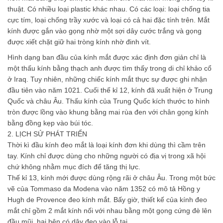
thuật. Có nhiều loại plastic khác nhau. Có các loại: loại chống tia
cực tím, loại chống trầy xước và loại có cả hai đặc tính trên. Mắt
kính được gắn vào gọng nhờ một sợi dây cước trắng và gọng
được xiết chặt giữ hai tròng kính nhờ đinh vít.
Hình dạng ban đầu của kính mắt được xác định đơn giản chỉ là
một thấu kính bằng thạch anh được tìm thấy trong di chỉ khảo cổ
ở Iraq. Tuy nhiên, những chiếc kính mắt thực sự được ghi nhận
đầu tiên vào năm 1021. Cuối thế kỉ 12, kính đã xuất hiện ở Trung
Quốc và châu Âu. Thấu kính của Trung Quốc kích thước to hình
tròn được lồng vào khung bằng mai rùa đen với chân gọng kính
bằng đồng kẹp vào búi tóc.
2. LỊCH SỬ PHÁT TRIỂN
Thời kì đầu kính đeo mắt là loại kính đơn khi dùng thì cầm trên
tay. Kính chỉ được dùng cho những người có địa vị trong xã hội
chứ không nhằm mục đích để tăng thị lực.
Thế kỉ 13, kính mới được dùng rộng rãi ở châu Âu. Trong một bức
vẽ của Tommaso da Modena vào năm 1352 có mô tả Hồng y
Hugh de Provence đeo kính mắt. Bấy giờ, thiết kế của kính đeo
mắt chỉ gồm 2 mắt kính nối với nhau bằng một gọng cứng đè lên
đầu mũi, hai bên có dây đeo vào lỗ tai.