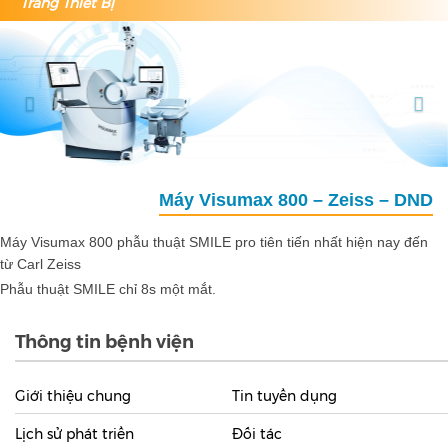
Trang Thiết Bị
Trưởng Khoa
Previous
Nex
Máy Visumax 800 – Zeiss – DND
FE
Visumax 800 phẫu thuật SMILE pro tiên tiến nhất hiện nay đến
Máy phẫu thuật FEMTO LDV Z8 của hãng Ziemer là
arl Zeiss
femtosecond laser di động đầu tiên cho phẫu thuật
Đục thủy tinh thể.
 thuật SMILE chỉ 8s một mắt.
Phẫu thuật CLEAR không vạt, đường mổ chỉ 2mm.
Thông tin bệnh viện
Giới thiệu chung
Tin tuyển dụng
Lịch sử phát triển
Đối tác