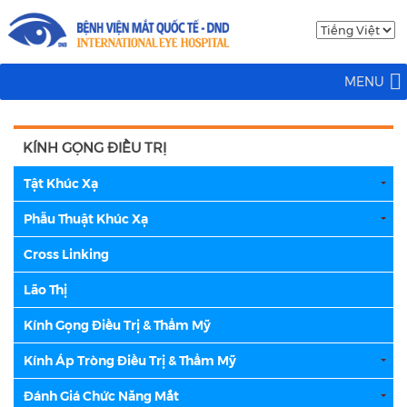
MENU
KÍNH GỌNG ĐIỀU TRỊ
Tật Khúc Xạ
Phẫu Thuật Khúc Xạ
Cross Linking
Lão Thị
Kính Gọng Điều Trị & Thẩm Mỹ
Kính Áp Tròng Điều Trị & Thẩm Mỹ
Đánh Giá Chức Năng Mắt