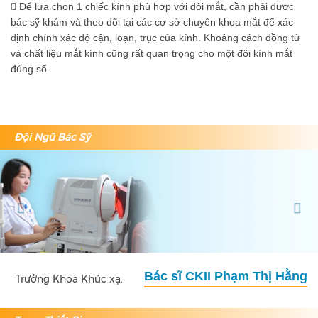
 Để lựa chọn 1 chiếc kính phù hợp với đôi mắt, cần phải được
bác sỹ khám và theo dõi tại các cơ sở chuyên khoa mắt để xác
định chính xác độ cận, loạn, trục của kính. Khoảng cách đồng tử
và chất liệu mắt kính cũng rất quan trọng cho một đôi kính mắt
đúng số.
Đội Ngũ Bác Sỹ
Previous
Nex
Bác sĩ CKII Phạm Thị Hằng
Thạc sĩ Bác sĩ Đặng Thị
ưởng Khoa Khúc xạ.
Phó Giám đốc phụ trách 