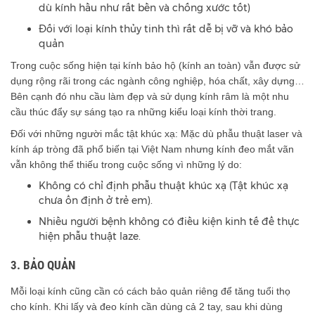
dù kính hầu như rất bền và chống xước tốt)
Đối với loại kính thủy tinh thì rất dễ bị vỡ và khó bảo
quản
Trong cuộc sống hiện tại kính bảo hộ (kính an toàn) vẫn được sử
dụng rộng rãi trong các ngành công nghiệp, hóa chất, xây dựng…
Bên cạnh đó nhu cầu làm đẹp và sử dụng kính râm là một nhu
cầu thúc đẩy sự sáng tạo ra những kiểu loại kính thời trang.
Đối với những người mắc tật khúc xạ: Mặc dù phẫu thuật laser và
kính áp tròng đã phổ biến tại Việt Nam nhưng kính đeo mắt vãn
vẫn không thể thiếu trong cuộc sống vì những lý do:
Không có chỉ định phẫu thuật khúc xạ (Tật khúc xạ
chưa ổn định ở trẻ em).
Nhiều người bệnh không có điều kiện kinh tế để thực
hiện phẫu thuật laze.
3. BẢO QUẢN
Mỗi loại kính cũng cần có cách bảo quản riêng để tăng tuổi thọ
cho kính. Khi lấy và đeo kính cần dùng cả 2 tay, sau khi dùng