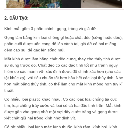
2. CẤU TẠO:
Kính mắt gồm 3 phần chính: gọng, tròng và giá đỡ.
Gọng làm bằng kim loại chống gỉ hoặc chất dẻo (cứng hoặc dẻo),
phần cuối được uốn cong để lên vành tai, giá đỡ có hai miếng
đệm cao su, để gác lên sống mũi.
Mắt kính được làm bằng chất dẻo cứng, thay cho thủy tinh được
sử dụng trước đó. Chất dẻo có các đặc tính tốt như tránh nguy
hiểm do các mảnh vỡ, xác định được độ chính xác hơn (cho các
tật khúc xạ), với tiêu chuẩn tốt hơn hầu hết các loại thủy tinh. Nhẹ
hơn mắt bằng thủy tinh, có thể làm cho mắt kính mỏng hơn tùy kĩ
thuật.
Có nhiều loại plastic khác nhau. Có các loại: loại chống tia cực
tím, loại chống trầy xước và loại có cả hai đặc tính trên. Mắt kính
được gắn vào gọng nhờ một sợi dây cước trắng và gọng được
xiết chặt giữ hai tròng kính nhờ đinh vít.
Có rất nhiều loại kính mắt: kính thuốc, kính râm, kính bơi, kính