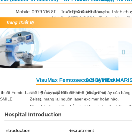
Phó Giám đốc phụ trách chuyên môn
Mobile: 0972 841 998
Trưởng Khoa Phẫu thuật
Trang Thiết Bị
Previous
Nex
SCHWIND AMARIS® 1050RS
MEL-90
Thế hệ máy phẫu thuật thứ 6 (cùng với máy
của hãng
Zeiss), mang lại nguồn laser excimer hoàn hảo.
Cho phép thực hiện phẫu thuật Femto Lasik và SmartSulfACE đem
lại bề mặt giác mạc mịn, giúp tránh các quang sai bậc cao sau phẫu
thuật.