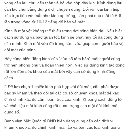
xong cần lau chùi cẩn thận và bỏ vào hộp đậy kín. Kính dùng lâu
cần lau chùi bằng dung dịch chuyên dụng. Đối với loại kính tiếp
xúc trực tiếp với mắt như kính áp tròng, cần phải nhỏ mắt từ 6-8
lần trong vòng từ 10-12 tiếng để bảo vệ mắt.
Kính là một vật không thể thiếu trong đời sống hiện đại. Nếu biết
cách sử dụng và bảo quản tốt, kính sẽ phát huy tối đa công dụng
của mình. Kính mắt vừa để trang sức, vừa giúp con người bảo vệ
đôi mắt của minh.
Hãy cùng biến “lăng kính”của “cửa sổ tâm hồn” mỗi người cùng
trở nên phong phú và hoàn thiện hơn. Việc sử dụng kính tác động
rất lớn đến sức khoẻ của mắt bởi vậy cần sử dụng kính đúng
cách.
 Để lựa chọn 1 chiếc kính phù hợp với đôi mắt, cần phải được
bác sỹ khám và theo dõi tại các cơ sở chuyên khoa mắt để xác
định chính xác độ cận, loạn, trục của kính. Khoảng cách đồng tử
và chất liệu mắt kính cũng rất quan trọng cho một đôi kính mắt
đúng số.
Bệnh viện Mắt Quốc tế DND hiện đang cung cấp các dịch vụ
khám khúc xạ, đo chỉnh kính, mài lắp và bán các loại kính gọng