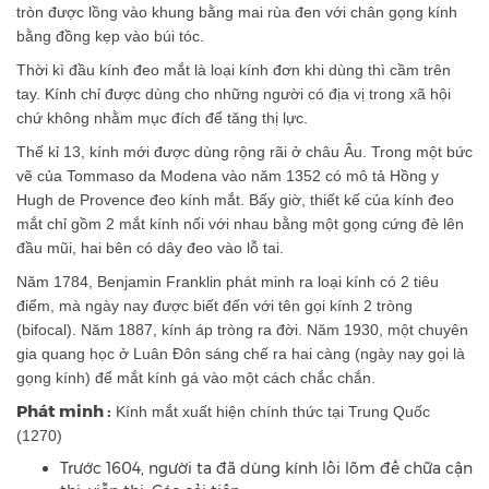
tròn được lồng vào khung bằng mai rùa đen với chân gọng kính
bằng đồng kẹp vào búi tóc.
Thời kì đầu kính đeo mắt là loại kính đơn khi dùng thì cầm trên
tay. Kính chỉ được dùng cho những người có địa vị trong xã hội
chứ không nhằm mục đích để tăng thị lực.
Thế kỉ 13, kính mới được dùng rộng rãi ở châu Âu. Trong một bức
vẽ của Tommaso da Modena vào năm 1352 có mô tả Hồng y
Hugh de Provence đeo kính mắt. Bấy giờ, thiết kế của kính đeo
mắt chỉ gồm 2 mắt kính nối với nhau bằng một gọng cứng đè lên
đầu mũi, hai bên có dây đeo vào lỗ tai.
Năm 1784, Benjamin Franklin phát minh ra loại kính có 2 tiêu
điểm, mà ngày nay được biết đến với tên gọi kính 2 tròng
(bifocal). Năm 1887, kính áp tròng ra đời. Năm 1930, một chuyên
gia quang học ở Luân Đôn sáng chế ra hai càng (ngày nay gọi là
gọng kính) để mắt kính gá vào một cách chắc chắn.
Phát minh :
Kính mắt xuất hiện chính thức tại Trung Quốc
(1270)
Trước 1604, người ta đã dùng kính lồi lõm để chữa cận