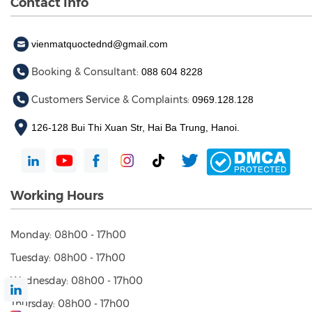
Medical Examination and Treatment License No.: 28/BYT-
GPHĐ issued by the Ministry of Health on July 22, 2020.
Contact Info
vienmatquoctednd@gmail.com
Booking & Consultant:
088 604 8228
Customers Service & Complaints:
0969.128.128
126-128 Bui Thi Xuan Str, Hai Ba Trung, Hanoi.
Working Hours
Monday: 08h00 - 17h00