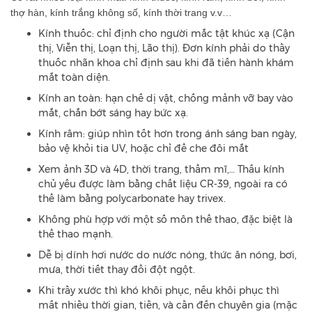
thợ hàn, kính trắng không số, kính thời trang v.v…
Kính thuốc: chỉ định cho người mắc tật khúc xạ (Cận
thị, Viễn thị, Loạn thị, Lão thị). Đơn kính phải do thầy
thuốc nhãn khoa chỉ định sau khi đã tiến hành khám
mắt toàn diện.
Kính an toàn: hạn chế dị vật, chống mảnh vỡ bay vào
mắt, chắn bớt sáng hay bức xạ.
Kính râm: giúp nhìn tốt hơn trong ánh sáng ban ngày,
bảo vệ khỏi tia UV, hoặc chỉ để che đôi mắt
Xem ảnh 3D và 4D, thời trang, thẩm mĩ,… Thấu kính
chủ yếu được làm bằng chất liệu CR-39, ngoài ra có
thể làm bằng polycarbonate hay trivex.
Không phù hợp với một số môn thể thao, đặc biệt là
thể thao mạnh.
Dễ bị dính hơi nước do nước nóng, thức ăn nóng, bơi,
mưa, thời tiết thay đổi đột ngột.
Khi trầy xước thì khó khôi phục, nếu khôi phục thì
mất nhiều thời gian, tiền, và cần đến chuyên gia (mặc