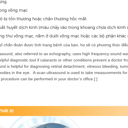
ưng
ong võng mạc
ô bị tổn thương hoặc chấn thương hốc mắt
uất huyết dịch kính (máu chảy vào trong khoang chứa dịch kính 
ng thư võng mạc, nằm ở dưới võng mạc hoặc các bộ phận khác
sĩ chẩn đoán được tình trạng bệnh của bạn, họ sẽ có phương thức điều t
rasound, also referred to as echography, uses high frequency sound wav
helpful diagnostic tool if cataracts or other conditions prevent a doctor 
nd is helpful for diagnosing retinal detachment, vitreous bleeding, tumo
bodies in the eye. A-scan ultrasound is used to take measurements for ar
 procedure can be performed in your doctor’s office.[:]
hiết Bị
Previous
VisuMax Femtosecond 