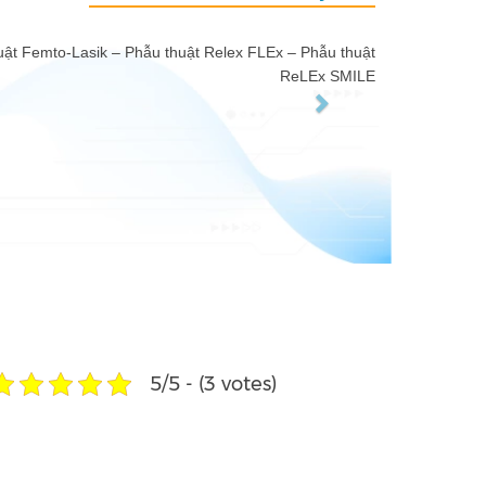
MEL-90
hẫu thuật
áy phẫu thuật thứ 6 (cùng với máy
của hãng
Ex SMILE
Zeiss), mang lại nguồn laser excimer hoàn hảo.
ép thực hiện phẫu thuật Femto Lasik và SmartSulfACE
 bề mặt giác mạc mịn, giúp tránh các quang sai bậc cao
sau phẫu thuật.
5/5 - (3 votes)