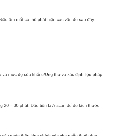
 Siêu âm mắt có thể phát hiện các vấn đề sau đây:
 và mức độ của khối u/Ung thư và xác định liệu pháp
g 20 – 30 phút. Đầu tiên là A-scan để đo kích thước
 cấy ghép thấu kính chính xác cho phẫu thuật đục