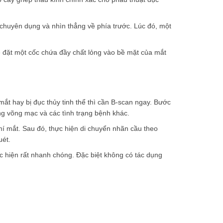
đo chuyên dụng và nhìn thẳng về phía trước. Lúc đó, một
sẽ đặt một cốc chứa đầy chất lỏng vào bề mặt của mắt
ắt hay bị đục thủy tinh thể thì cần B-scan ngay. Bước
ng võng mạc và các tình trạng bệnh khác.
mí mắt. Sau đó, thực hiện di chuyển nhãn cầu theo
ét.
 hiện rất nhanh chóng. Đặc biệt không có tác dụng