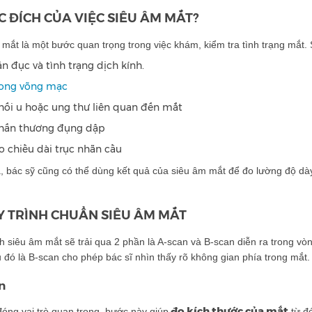
C ĐÍCH CỦA VIỆC SIÊU ÂM MẮT?
mắt là một bước quan trọng trong việc khám, kiểm tra tình trạng mắt.
ẩn đục và tình trạng dịch kính.
ong võng mạc
hối u hoặc ung thư liên quan đến mắt
hấn thương đụng dập
o chiều dài trục nhãn cầu
, bác sỹ cũng có thể dùng kết quả của siêu âm mắt để đo lường độ dày
Y TRÌNH CHUẨN SIÊU ÂM MẮT
h siêu âm mắt sẽ trải qua 2 phần là A-scan và B-scan diễn ra trong vòn
 đó là B-scan cho phép bác sĩ nhìn thấy rõ không gian phía trong mắt.
n
đo kích thước của mắt
óng vai trò quan trọng, bước này giúp
từ đó