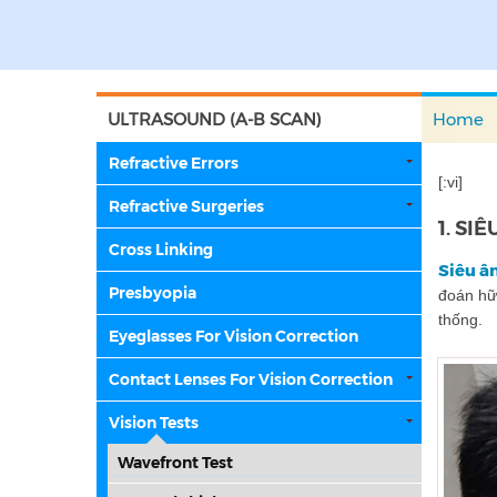
ULTRASOUND (A-B SCAN)
Home
Refractive Errors
[:vi]
Refractive Surgeries
1. SI
Cross Linking
Siêu â
Presbyopia
đoán hữu
thống.
Eyeglasses For Vision Correction
Contact Lenses For Vision Correction
Vision Tests
Wavefront Test