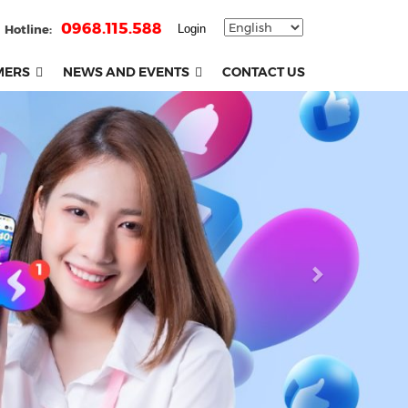
0968.115.588
Hotline:
Login
MERS
NEWS AND EVENTS
CONTACT US
Next