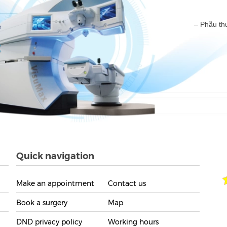
– Phẫu thuật Femto-Lasik – Phẫu thuật Relex FLEx – P
Thế hệ m
ReL
Cho ph
đem lại
Quick navigation
Make an appointment
Contact us
Book a surgery
Map
DND privacy policy
Working hours