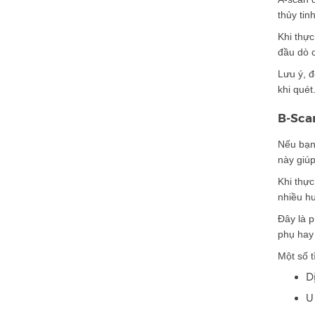
thủy tinh
Khi thực
đầu dò c
Lưu ý, đ
khi quét
B-Sca
Nếu bạn 
này giú
Khi thực
nhiều h
Đây là 
phụ hay 
Một số t
D
U