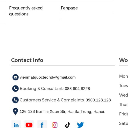
Frequently asked
Fanpage
questions
Contact Info
Wor
Mon
vienmatquoctednd@gmail.com
Tues
Booking & Consultant:
088 604 8228
Wed
Customers Service & Complaints:
0969.128.128
Thur
126-128 Bui Thi Xuan Str, Hai Ba Trung, Hanoi.
Frid
Satu