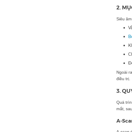
2. MỤ
Siêu âm 
V
B
K
C
Đ
Ngoài ra
điều trị.
3. QU
Quá trìn
mắt, sau
A-Sca
A-scan đ