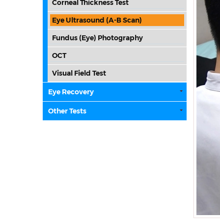
Corneal Thickness Test
Eye Ultrasound (A-B Scan)
Fundus (Eye) Photography
OCT
Visual Field Test
Eye Recovery
Other Tests