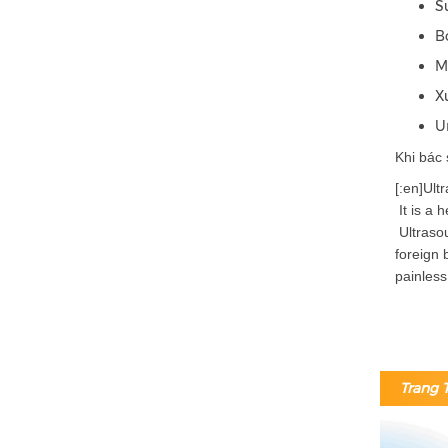
S
B
M
X
U
Khi bác 
[:en]Ult
It is a 
Ultrasou
foreign 
painless
Trang T