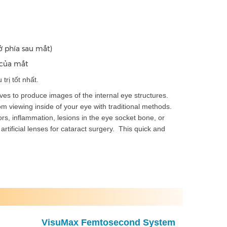
ở phía sau mắt)
 của mắt
rị tốt nhất.
es to produce images of the internal eye structures.
from viewing inside of your eye with traditional methods.
rs, inflammation, lesions in the eye socket bone, or
tificial lenses for cataract surgery. This quick and
Next
System
SCHWIND AMARIS® 1050RS