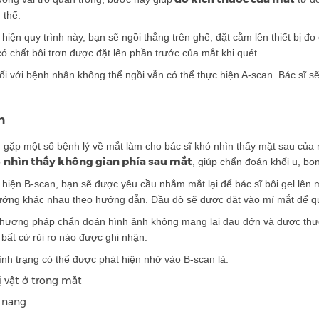
 thể.
 hiện quy trình này, bạn sẽ ngồi thẳng trên ghế, đặt cằm lên thiết bị 
ó chất bôi trơn được đặt lên phần trước của mắt khi quét.
ối với bệnh nhân không thể ngồi vẫn có thể thực hiện A-scan. Bác sĩ 
.
n
gặp một số bệnh lý về mắt làm cho bác sĩ khó nhìn thấy mặt sau của m
nhìn thấy không gian phía sau mắt
p
, giúp chẩn đoán khối u, bo
 hiện B-scan, bạn sẽ được yêu cầu nhắm mắt lại để bác sĩ bôi gel lên 
ướng khác nhau theo hướng dẫn. Đầu dò sẽ được đặt vào mí mắt để qu
phương pháp chẩn đoán hình ảnh không mang lại đau đớn và được thực
bất cứ rủi ro nào được ghi nhận.
ình trạng có thể được phát hiện nhờ vào B-scan là:
ị vật ở trong mắt
 nang