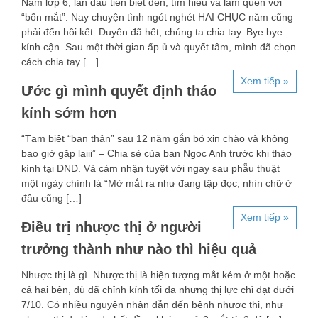
Năm lớp 6, lần đầu tiên biết đến, tìm hiểu và làm quen với
“bốn mắt”. Nay chuyện tình ngót nghét HAI CHỤC năm cũng
phải đến hồi kết. Duyên đã hết, chúng ta chia tay. Bye bye
kính cận. Sau một thời gian ấp ủ và quyết tâm, mình đã chọn
cách chia tay […]
Xem tiếp »
Ước gì mình quyết định tháo
kính sớm hơn
“Tạm biệt “bạn thân” sau 12 năm gắn bó xin chào và không
bao giờ gặp lạiii” – Chia sẻ của bạn Ngọc Anh trước khi tháo
kính tại DND. Và cảm nhận tuyệt vời ngay sau phẫu thuật
một ngày chính là “Mở mắt ra như đang tập đọc, nhìn chữ ở
đâu cũng […]
Xem tiếp »
Điều trị nhược thị ở người
trưởng thành như nào thì hiệu quả
Nhược thị là gì Nhược thị là hiện tượng mắt kém ở một hoặc
cả hai bên, dù đã chỉnh kính tối đa nhưng thị lực chỉ đạt dưới
7/10. Có nhiều nguyên nhân dẫn đến bệnh nhược thị, như