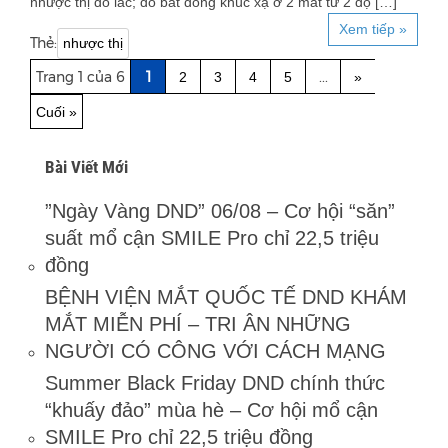
nhược thị do lác; do bất đồng khúc xạ ở 2 mắt từ 2 độ […]
Xem tiếp »
Thẻ:
nhược thị
Trang 1 của 6
1
...
2
3
4
5
»
Cuối »
Bài Viết Mới
”Ngày Vàng DND” 06/08 – Cơ hội “săn”
suất mổ cận SMILE Pro chỉ 22,5 triệu
đồng
BỆNH VIỆN MẮT QUỐC TẾ DND KHÁM
MẮT MIỄN PHÍ – TRI ÂN NHỮNG
NGƯỜI CÓ CÔNG VỚI CÁCH MẠNG
Summer Black Friday DND chính thức
“khuấy đảo” mùa hè – Cơ hội mổ cận
SMILE Pro chỉ 22,5 triệu đồng