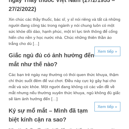
ngày Thầy thuốc Việt Nam (27/2/1955 –
27/2/2022)
Xin chúc các thầy thuốc, bác sĩ, y sĩ nói riêng và tất cả những
người đang công tác trong ngành y nói chung luôn có một
sức khỏe dồi dào, hạnh phúc, một trí lực tinh thông để cống
hiến cho nền y học nước nhà. Chúc những thiên thần áo
trắng cho dù […]
Xem tiếp »
Giấc ngủ đủ có ảnh hưởng đến
mắt như thế nào?
Các bạn trẻ ngày nay thường có thói quen thức khuya, thậm
chí thức suốt đêm để vui chơi. Điều này cực kỳ gây hại cho
mắt và sức khỏe. Một người đang không có các vấn đề về
mắt nhưng nếu thường xuyên thức khuya, ngủ không đủ giấc
sẽ làm ảnh hưởng đến […]
Xem tiếp »
Ký sự mổ mắt – Mình đã tạm
biệt kính cận ra sao?