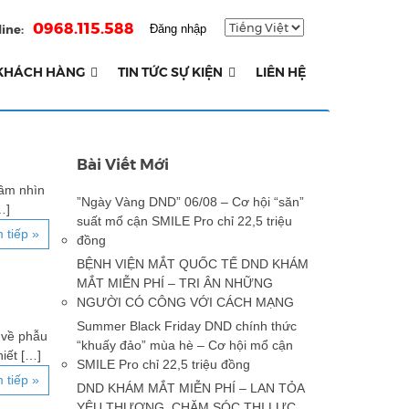
0968.115.588
ine:
Đăng nhập
KHÁCH HÀNG
TIN TỨC SỰ KIỆN
LIÊN HỆ
Bài Viết Mới
tầm nhìn
”Ngày Vàng DND” 06/08 – Cơ hội “săn”
…]
suất mổ cận SMILE Pro chỉ 22,5 triệu
 tiếp »
đồng
BỆNH VIỆN MẮT QUỐC TẾ DND KHÁM
MẮT MIỄN PHÍ – TRI ÂN NHỮNG
NGƯỜI CÓ CÔNG VỚI CÁCH MẠNG
Summer Black Friday DND chính thức
 về phẫu
“khuấy đảo” mùa hè – Cơ hội mổ cận
hiết […]
SMILE Pro chỉ 22,5 triệu đồng
 tiếp »
DND KHÁM MẮT MIỄN PHÍ – LAN TỎA
YÊU THƯƠNG, CHĂM SÓC THỊ LỰC