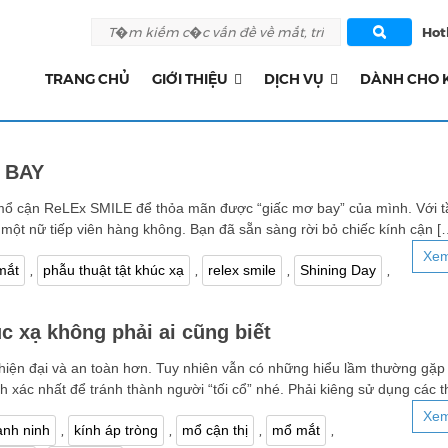
Hotl
TRANG CHỦ
GIỚI THIỆU
DỊCH VỤ
DÀNH CHO 
 BAY
mổ cận ReLEx SMILE để thỏa mãn được “giấc mơ bay” của mình. Với 
h một nữ tiếp viên hàng không. Bạn đã sẵn sàng rời bỏ chiếc kính cận [
Xem
,
,
,
,
mắt
phẫu thuật tật khúc xạ
relex smile
Shining Day
úc xạ không phải ai cũng biết
g hiện đại và an toàn hơn. Tuy nhiên vẫn có những hiểu lầm thường gặp
h xác nhất để tránh thành người “tối cổ” nhé. Phải kiêng sử dụng các t
Xem
,
,
,
,
ạnh ninh
kính áp tròng
mổ cận thị
mổ mắt