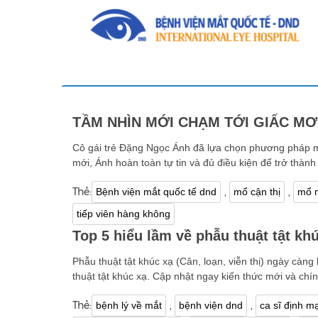
TẦM NHÌN MỚI CHẠM TỚI GIẤC MƠ
Cô gái trẻ Đặng Ngọc Ánh đã lựa chọn phương pháp 
mới, Ánh hoàn toàn tự tin và đủ điều kiện để trở thàn
Thẻ:
,
,
Bệnh viện mắt quốc tế dnd
mổ cận thị
mổ 
tiếp viên hàng không
Top 5 hiểu lầm về phẫu thuật tật kh
Phẫu thuật tật khúc xạ (Cân, loạn, viễn thị) ngày càn
thuật tật khúc xạ. Cập nhật ngay kiến thức mới và chín
Thẻ:
,
,
bệnh lý về mắt
bệnh viện dnd
ca sĩ định m