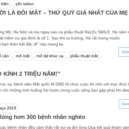
,
 hiền
yến tattoo
I LÀ ĐÔI MẮT – THỨ QUÝ GIÁ NHẤT CỦA MẸ
ơng Mỹ, Hà Nội) và mẹ ngay sau ca phẫu thuật ReLEx SMILE. Hà năm 
ặt niềm vui gia đình là số 1. Sau khi ra trường, Hà rất mong muốn
 bạn thân bất đắc dĩ” này mang lại.
Xem
,
,
,
,
 cận
mổ mắt
mổ tật khúc xạ
phẫu thuật mắt
O KÍNH 2 TRIỆU NĂM!”
úc xạ, bệnh viện Mắt quốc tế DND tổ chức cuộc thi nhỏ với mục đích l
m chí những tình huống hài hước trong cuộc sống bạn gặp phải khi đeo
Xem
ays 2019
m lòng hơn 300 bệnh nhân nghèo
các bệnh nhân đều cảm thấy rất vui và ấm lòng.Qua kết quả khám sàn