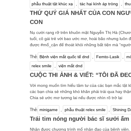
,
,
phẫu thuật tật khúc xạ
tác hại kính áp tròng
thu
THỨ QUÝ GIÁ NHẤT CỦA CON NGƯỜ
CON
Nụ cười rạng rỡ trên khuôn mặt Nguyễn Thị Hà (Chư
tuổi, cô gái trẻ với bao ước mơ, hoài bão nhưng luôn đ
được #mổ_cận để thoát khỏi những bất tiện mà “người
Thẻ:
,
,
Bệnh viện mắt quốc tế dnd
Femto-Lasik
mổ
,
relex smile
viện mắt dnd
CUỘC THI ẢNH & VIẾT: “TÔI ĐÃ ĐE
Với mong muốn tìm hiểu tâm tư của các bạn mắc tật kh
các bạn chia sẻ những khó khăn phải trải qua hay thậ
Chia sẻ ước mơ tương lai nếu được nhìn rõ trở lại
Thẻ:
,
,
minigame
phẫu thuật relex smile
Shining D
Trái tim nóng người bác sĩ sưởi ấ
Nhận được chương trình mổ nhân đạo của bệnh viện, 