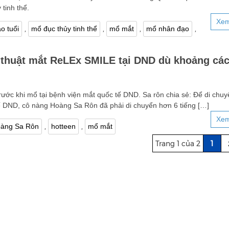
tinh thể.
Xem
,
,
,
,
o tuổi
mổ đục thủy tinh thể
mổ mắt
mổ nhân đạo
huật mắt ReLEx SMILE tại DND dù khoảng các
ước khi mổ tại bệnh viện mắt quốc tế DND. Sa rôn chia sẻ: Để di chuy
ế DND, cô nàng Hoàng Sa Rôn đã phải di chuyển hơn 6 tiếng […]
Xem
,
,
àng Sa Rôn
hotteen
mổ mắt
Trang 1 của 2
1