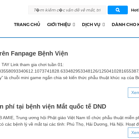
Hotl
TRANG CHỦ
GIỚI THIỆU
DỊCH VỤ
DÀNH CHO 
trên Fanpage Bệnh Viện
 Link tham gia chơi tuần 01:
.633558093340612.1073741828.633482953348126/1250410281655387/
ay” là chuỗi mini game ngắn chia sẻ kiến thức phẫu thuật khúc xạ của B
Xem
 phí tại bệnh viện Mắt quốc tế DND
 AMIE, Trung ương hội Phật giáo Việt Nam tổ chức phẫu thuật miễn p
ó các bệnh lý về mắt tại các tỉnh: Phú Thọ, Hải Dương, Hà Nội. Hoạt 
Xem