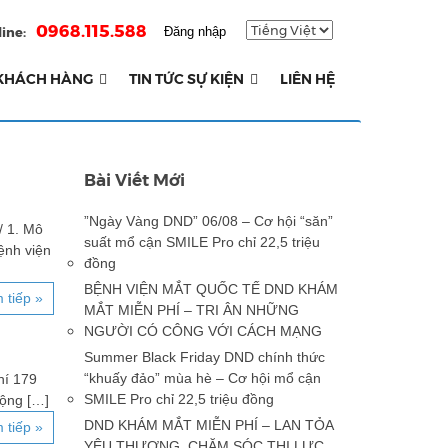
0968.115.588
ine:
Đăng nhập
KHÁCH HÀNG
TIN TỨC SỰ KIỆN
LIÊN HỆ
Bài Viết Mới
”Ngày Vàng DND” 06/08 – Cơ hội “săn”
 1. Mô
suất mổ cận SMILE Pro chỉ 22,5 triệu
ệnh viện
đồng
BỆNH VIỆN MẮT QUỐC TẾ DND KHÁM
 tiếp »
MẮT MIỄN PHÍ – TRI ÂN NHỮNG
NGƯỜI CÓ CÔNG VỚI CÁCH MẠNG
Summer Black Friday DND chính thức
“khuấy đảo” mùa hè – Cơ hội mổ cận
hí 179
SMILE Pro chỉ 22,5 triệu đồng
động […]
DND KHÁM MẮT MIỄN PHÍ – LAN TỎA
 tiếp »
YÊU THƯƠNG, CHĂM SÓC THỊ LỰC