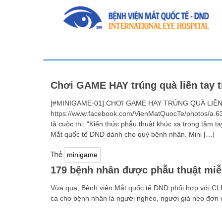
Chơi GAME HAY trúng quà liền tay 
[#MINIGAME-01] CHƠI GAME HAY TRÚNG QUÀ LIỀN TAY
https://www.facebook.com/VienMatQuocTe/photos/a
tả cuộc thi: “Kiến thức phẫu thuật khúc xạ trong tầm t
Mắt quốc tế DND dành cho quý bệnh nhân. Mini […]
Thẻ:
minigame
179 bệnh nhân được phẫu thuật miễn
Vừa qua, Bệnh viện Mắt quốc tế DND phối hợp với CLB
ca cho bệnh nhân là người nghèo, người già neo đơn c