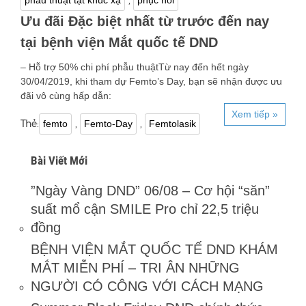
,
phẫu thuật tật khúc xạ
phục hồi
Ưu đãi Đặc biệt nhất từ trước đến nay
tại bệnh viện Mắt quốc tế DND
– Hỗ trợ 50% chi phí phẫu thuậtTừ nay đến hết ngày
30/04/2019, khi tham dự Femto’s Day, bạn sẽ nhận được ưu
đãi vô cùng hấp dẫn:
Xem tiếp »
Thẻ:
,
,
femto
Femto-Day
Femtolasik
Bài Viết Mới
”Ngày Vàng DND” 06/08 – Cơ hội “săn”
suất mổ cận SMILE Pro chỉ 22,5 triệu
đồng
BỆNH VIỆN MẮT QUỐC TẾ DND KHÁM
MẮT MIỄN PHÍ – TRI ÂN NHỮNG
NGƯỜI CÓ CÔNG VỚI CÁCH MẠNG