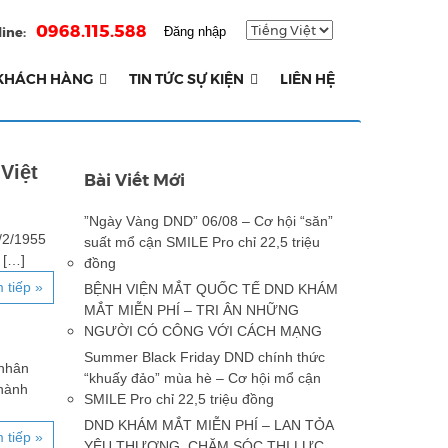
0968.115.588
ine:
Đăng nhập
KHÁCH HÀNG
TIN TỨC SỰ KIỆN
LIÊN HỆ
Việt
Bài Viết Mới
”Ngày Vàng DND” 06/08 – Cơ hội “săn”
/2/1955
suất mổ cận SMILE Pro chỉ 22,5 triệu
 […]
đồng
 tiếp »
BỆNH VIỆN MẮT QUỐC TẾ DND KHÁM
MẮT MIỄN PHÍ – TRI ÂN NHỮNG
NGƯỜI CÓ CÔNG VỚI CÁCH MẠNG
Summer Black Friday DND chính thức
 nhân
“khuấy đảo” mùa hè – Cơ hội mổ cận
thành
SMILE Pro chỉ 22,5 triệu đồng
DND KHÁM MẮT MIỄN PHÍ – LAN TỎA
 tiếp »
YÊU THƯƠNG, CHĂM SÓC THỊ LỰC