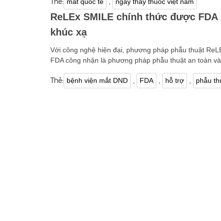
Thẻ:
,
mắt quốc tế
ngày thầy thuốc việt nam
ReLEx SMILE chính thức được FDA (H
khúc xạ
Với công nghệ hiện đại, phương pháp phẫu thuật Re
FDA công nhận là phương pháp phẫu thuật an toàn và 
Thẻ:
,
,
,
bệnh viện mắt DND
FDA
hỗ trợ
phẫu thu