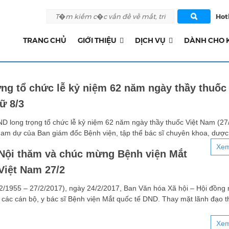
Hotl
TRANG CHỦ
GIỚI THIỆU
DỊCH VỤ
DÀNH CHO 
g tổ chức lễ kỷ niệm 62 năm ngày thầy thuốc 
ữ 8/3
ND long trọng tổ chức lễ kỷ niệm 62 năm ngày thầy thuốc Việt Nam (27
ham dự của Ban giám đốc Bệnh viện, tập thể bác sĩ chuyên khoa, dược
Xem
Nội thăm và chúc mừng Bệnh viện Mắt
Việt Nam 27/2
/1955 – 27/2/2017), ngày 24/2/2017, Ban Văn hóa Xã hội – Hội đồng
 các cán bộ, y bác sĩ Bệnh viện Mắt quốc tế DND. Thay mặt lãnh đạo 
Xem