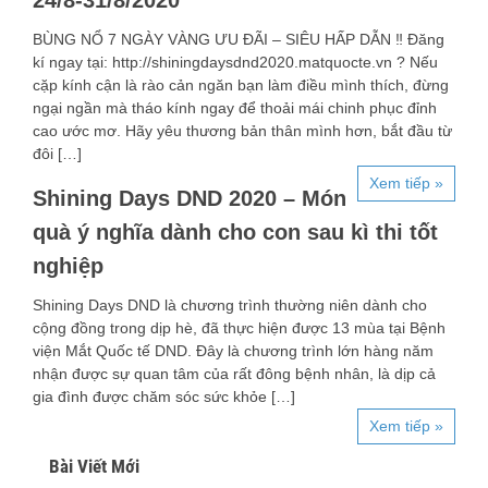
24/8-31/8/2020
BÙNG NỔ 7 NGÀY VÀNG ƯU ĐÃI – SIÊU HẤP DẪN ‼️ Đăng
kí ngay tại: http://shiningdaysdnd2020.matquocte.vn ? Nếu
cặp kính cận là rào cản ngăn bạn làm điều mình thích, đừng
ngại ngần mà tháo kính ngay để thoải mái chinh phục đỉnh
cao ước mơ. Hãy yêu thương bản thân mình hơn, bắt đầu từ
đôi […]
Xem tiếp »
Shining Days DND 2020 – Món
quà ý nghĩa dành cho con sau kì thi tốt
nghiệp
Shining Days DND là chương trình thường niên dành cho
cộng đồng trong dịp hè, đã thực hiện được 13 mùa tại Bệnh
viện Mắt Quốc tế DND. Đây là chương trình lớn hàng năm
nhận được sự quan tâm của rất đông bệnh nhân, là dịp cả
gia đình được chăm sóc sức khỏe […]
Xem tiếp »
Bài Viết Mới