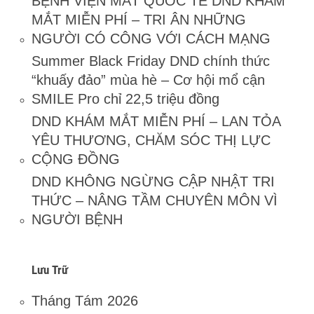
BỆNH VIỆN MẮT QUỐC TẾ DND KHÁM
MẮT MIỄN PHÍ – TRI ÂN NHỮNG
NGƯỜI CÓ CÔNG VỚI CÁCH MẠNG
Summer Black Friday DND chính thức
“khuấy đảo” mùa hè – Cơ hội mổ cận
SMILE Pro chỉ 22,5 triệu đồng
DND KHÁM MẮT MIỄN PHÍ – LAN TỎA
YÊU THƯƠNG, CHĂM SÓC THỊ LỰC
CỘNG ĐỒNG
DND KHÔNG NGỪNG CẬP NHẬT TRI
THỨC – NÂNG TẦM CHUYÊN MÔN VÌ
NGƯỜI BỆNH
Lưu Trữ
Tháng Tám 2026