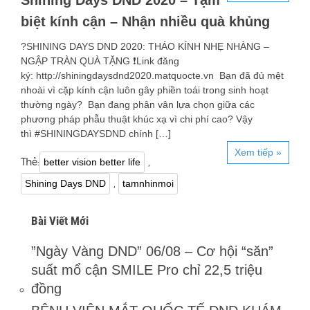
Shining Days DND 2020 – Tạm
biệt kính cận – Nhận nhiều quà khủng
?SHINING DAYS DND 2020: THÁO KÍNH NHẸ NHÀNG –
NGẬP TRÀN QUÀ TẶNG ❗️Link đăng
ký: http://shiningdaysdnd2020.matquocte.vn Bạn đã đủ mệt
nhoài vì cặp kính cận luôn gây phiền toái trong sinh hoạt
thường ngày? Bạn đang phân vân lựa chọn giữa các
phương pháp phẫu thuật khúc xạ vì chi phí cao? Vậy
thì #SHININGDAYSDND chính […]
Xem tiếp »
Thẻ:
,
better vision better life
,
Shining Days DND
tamnhinmoi
Bài Viết Mới
”Ngày Vàng DND” 06/08 – Cơ hội “săn”
suất mổ cận SMILE Pro chỉ 22,5 triệu
đồng