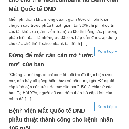
cho chủ thẻ Techcombank tại Bệnh viện
Mắt Quốc tế DND
Miễn phí thăm khám tổng quan, giảm 50% chi phí khám
chuyên sâu trước phẫu thuật, giảm tới 30% chi phí điều trị
các tật khúc xạ (cận, viễn, loạn) và lão thị bằng các phương
pháp hiện đại…là những ưu đãi cực hấp dẫn được áp dụng
cho các chủ thẻ Techcombank tại Bệnh […]
Xem tiếp »
Đừng để mắt cận cản trở “ước
mơ” của bạn
“Chúng ta mỗi người chỉ có một tuổi trẻ để thực hiện ước
mơ, nên hãy cố gắng hiện thực nó bằng mọi giá. Đừng để
cặp kính cận cản trở ước mơ của bạn”. Đó là chia sẻ của
bạn Tạ Hải Yến, người đã can đảm tháo bỏ cặp kính của
mình để […]
Xem tiếp »
Bệnh viện Mắt Quốc tế DND
phẫu thuật thành công cho bệnh nhân
105 tuổi