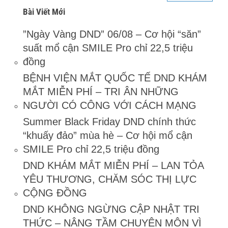
Bài Viết Mới
”Ngày Vàng DND” 06/08 – Cơ hội “săn”
suất mổ cận SMILE Pro chỉ 22,5 triệu
đồng
BỆNH VIỆN MẮT QUỐC TẾ DND KHÁM
MẮT MIỄN PHÍ – TRI ÂN NHỮNG
NGƯỜI CÓ CÔNG VỚI CÁCH MẠNG
Summer Black Friday DND chính thức
“khuấy đảo” mùa hè – Cơ hội mổ cận
SMILE Pro chỉ 22,5 triệu đồng
DND KHÁM MẮT MIỄN PHÍ – LAN TỎA
YÊU THƯƠNG, CHĂM SÓC THỊ LỰC
CỘNG ĐỒNG
DND KHÔNG NGỪNG CẬP NHẬT TRI
THỨC – NÂNG TẦM CHUYÊN MÔN VÌ