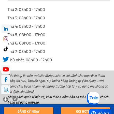
Thứ 2: 08h00 - 17h00
Thứ 3: 08h00 - 17h00
Thứ 4: 08h00 - 17h00
Thứ 5: 08h00 - 17h00
Thứ 6: 08h00 - 17h00
Thứ 7: 08h00 - 17h00
Chủ nhật: 08h00 - 12h00
Các thông tin trên website Matquocte.vn chỉ dành cho mục đích tham
khảo, tra cứu, khuyến nghị Quý khách hàng không tự ý áp dụng. DND
không chịu trách nhiệm về những trường hợp tự ý áp dụng mà không có
chỉ định của bác sĩ.
Chính sách quản lý bảo vệ, khai thác & đảm bảo an toàn thông tin khách
hàng sử dụng website.
Copyright 2023 International Eye Hospital | All right reserved. Address:
ĐĂNG KÝ NGAY
GỌI HOTLINE
128 Bùi Thị Xuân Str, Hà Nội.