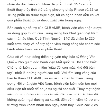
nhân đủ điều kiện sức khỏe để phẫu thuật. 157 ca phẫu
thuật thay thủy tinh thể bằng phương pháp Phaco và 22 ca
Trung phẫu đã được thực hiện, tất cả bệnh nhân đều có kết
quả phẫu thuật tốt và được xuất viện trong ngày.
Bên cạnh sự hỗ trợ của CLB AMIE, bệnh viện còn nhận được
sự đóng góp to lớn của Trung ương hội Phật giáo Việt Nam,
các nhà hảo tâm, CLB Tình Nguyện 14C đã chăm lo 220
suất cơm chay và hỗ trợ bệnh viện trong công tác chăm sóc
bệnh nhân trước và sau phẫu thuật.
Chia sẻ về hoạt động thiện nguyện này, bác sỹ Đặng Văn
Quế – Phó giám đốc Bệnh viện Mắt quốc tế DND cho biết:
Chúng tôi luôn quan niệm “giàu đôi con mắt, khó đôi bàn
tay” nhất là những người cao tuổi. Với tấm lòng vàng của
ban từ thiện CLB AMIE, sự ưu ái của ban từ thiện Trung
ương Hội phật giáo Việt Nam, bệnh viện luôn luôn tạo mọi
điều kiện tốt nhất để phục vụ người cao tuổi. Thay mặt bệnh
viện tôi xin gửi lời cảm ơn sâu sắc đến các nhà hảo tâm đã
không quản ngại đường xá xa xôi, đến bệnh viện hỗ trợ cho
trương trình khám nhân đạo ngày hôm nay. Chúc các vị có