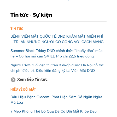
Tin tức - Sự kiện
TIN TỨC
BỆNH VIỆN MẮT QUỐC TẾ DND KHÁM MẮT MIỄN PHÍ
– TRI ÂN NHỮNG NGƯỜI CÓ CÔNG VỚI CÁCH MẠNG
Summer Black Friday DND chính thức “khuấy đảo” mùa
hè – Cơ hội mổ cận SMILE Pro chỉ 22,5 triệu đồng
Người 18-35 tuổi cận thị trên 3 đi-ốp được Hà Nội hỗ trợ
chi phí điều trị: Điều kiện đăng ký tại Viện Mắt DND
Xem tiếp Tin tức
HIỂU VỀ ĐÔI MẮT
Dấu Hiệu Bệnh Glocom: Phát Hiện Sớm Để Ngăn Ngừa
Mù Lòa
7 Mẹo Không Thể Bỏ Qua Để Có Đôi Mắt Khỏe Đẹp