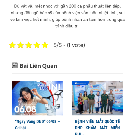
Dù vất vả, mệt nhọc với gần 200 ca phẫu thuật liên tiếp,
nhưng đôi ngũ bác sỹ của bệnh viện vẫn luôn nhiệt tình, vui
vẻ làm việc hết mình, giúp bệnh nhân an tâm hơn trong quá
trình điều trị.
5/5 - (1 vote)
Bài Liên Quan
“Ngày Vàng DND” 06/08 –
BỆNH VIỆN MẮT QUỐC TẾ
Cơ hội ...
DND KHÁM MẮT MIỄN
PHÍ – ...