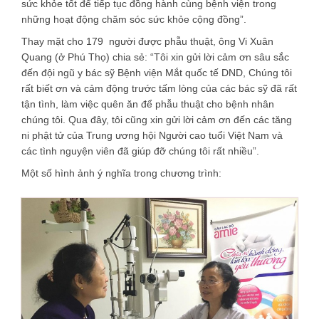
sức khỏe tốt để tiếp tục đồng hành cùng bệnh viện trong
những hoạt động chăm sóc sức khỏe cộng đồng”.
Thay mặt cho 179 người được phẫu thuật, ông Vi Xuân
Quang (ở Phú Thọ) chia sẻ: “Tôi xin gửi lời cảm ơn sâu sắc
đến đội ngũ y bác sỹ Bệnh viện Mắt quốc tế DND, Chúng tôi
rất biết ơn và cảm động trước tấm lòng của các bác sỹ đã rất
tận tình, làm việc quên ăn để phẫu thuật cho bệnh nhân
chúng tôi. Qua đây, tôi cũng xin gửi lời cảm ơn đến các tăng
ni phật tử của Trung ương hội Người cao tuổi Việt Nam và
các tình nguyện viên đã giúp đỡ chúng tôi rất nhiều”.
Một số hình ảnh ý nghĩa trong chương trình: