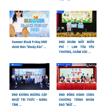
Summer Black Friday DND
DND KHÁM MẮT MIỄN
chính thức “khuấy đảo” ...
PHÍ – LAN TỎA YÊU
THƯƠNG, CHĂM SÓC ...
DND KHÔNG NGỪNG CẬP
DND ĐỒNG HÀNH CÙNG
NHẬT TRI THỨC – NÂNG
CHƯƠNG TRÌNH NHÂN
TẦM ...
ĐẠO “MẮT ...