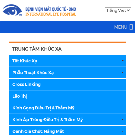
MENU
TRUNG TÂM KHÚC XẠ
Tật Khúc Xạ
Phẫu Thuật Khúc Xạ
Cross Linking
Lão Thị
Kính Gọng Điều Trị & Thẩm Mỹ
Kính Áp Tròng Điều Trị & Thẩm Mỹ
Đánh Giá Chức Năng Mắt