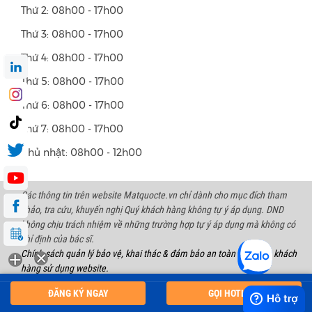
Thứ 2: 08h00 - 17h00
Thứ 3: 08h00 - 17h00
Thứ 4: 08h00 - 17h00
Thứ 5: 08h00 - 17h00
Thứ 6: 08h00 - 17h00
Thứ 7: 08h00 - 17h00
Chủ nhật: 08h00 - 12h00
Các thông tin trên website Matquocte.vn chỉ dành cho mục đích tham
khảo, tra cứu, khuyến nghị Quý khách hàng không tự ý áp dụng. DND
không chịu trách nhiệm về những trường hợp tự ý áp dụng mà không có
chỉ định của bác sĩ.
Chính sách quản lý bảo vệ, khai thác & đảm bảo an toàn thông tin khách
hàng sử dụng website.
Copyright 2023 International Eye Hospital | All right reserved. Address:
ĐĂNG KÝ NGAY
GỌI HOTLINE
128 Bùi Thị Xuân Str, Hà Nội.