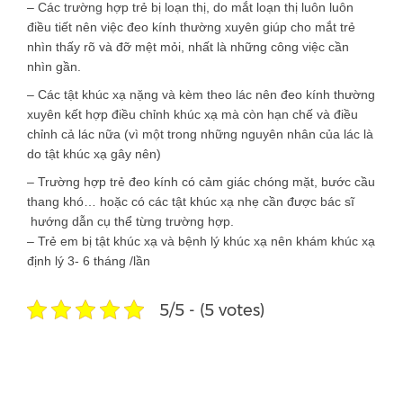
– Các trường hợp trẻ bị loạn thị, do mắt loạn thị luôn luôn
điều tiết nên việc đeo kính thường xuyên giúp cho mắt trẻ
nhìn thấy rõ và đỡ mệt mỏi, nhất là những công việc cần
nhìn gần.
– Các tật khúc xạ nặng và kèm theo lác nên đeo kính thường
xuyên kết hợp điều chỉnh khúc xạ mà còn hạn chế và điều
chỉnh cả lác nữa (vì một trong những nguyên nhân của lác là
do tật khúc xạ gây nên)
– Trường hợp trẻ đeo kính có cảm giác chóng mặt, bước cầu
thang khó… hoặc có các tật khúc xạ nhẹ cần được bác sĩ
hướng dẫn cụ thể từng trường hợp.
– Trẻ em bị tật khúc xạ và bệnh lý khúc xạ nên khám khúc xạ
định lý 3- 6 tháng /lần
5/5 - (5 votes)