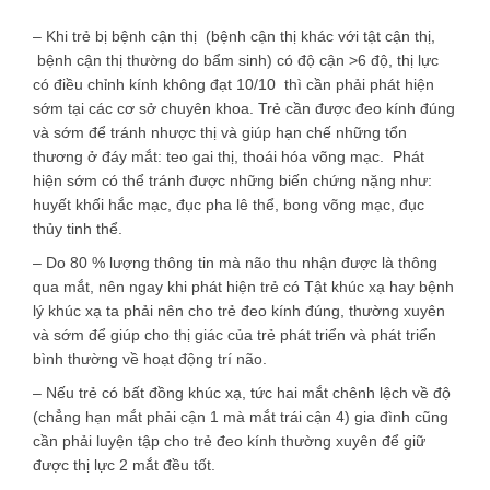
– Khi trẻ bị bệnh cận thị (bệnh cận thị khác với tật cận thị,
bệnh cận thị thường do bẩm sinh) có độ cận >6 độ, thị lực
có điều chỉnh kính không đạt 10/10 thì cần phải phát hiện
sớm tại các cơ sở chuyên khoa. Trẻ cần được đeo kính đúng
và sớm để tránh nhược thị và giúp hạn chế những tổn
thương ở đáy mắt: teo gai thị, thoái hóa võng mạc. Phát
hiện sớm có thể tránh được những biến chứng nặng như:
huyết khối hắc mạc, đục pha lê thể, bong võng mạc, đục
thủy tinh thể.
– Do 80 % lượng thông tin mà não thu nhận được là thông
qua mắt, nên ngay khi phát hiện trẻ có Tật khúc xạ hay bệnh
lý khúc xạ ta phải nên cho trẻ đeo kính đúng, thường xuyên
và sớm để giúp cho thị giác của trẻ phát triển và phát triển
bình thường về hoạt động trí não.
– Nếu trẻ có bất đồng khúc xạ, tức hai mắt chênh lệch về độ
(chẳng hạn mắt phải cận 1 mà mắt trái cận 4) gia đình cũng
cần phải luyện tập cho trẻ đeo kính thường xuyên để giữ
được thị lực 2 mắt đều tốt.