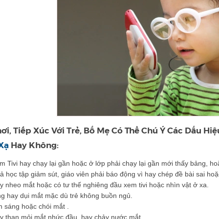
ơi, Tiếp Xúc Với Trẻ, Bố Mẹ Có Thể Chú Ý Các Dấu Hi
Xạ
Hay Không:
m Tivi hay chạy lại gần hoặc ở lớp phải chạy lại gần mới thấy bảng, ho
ả học tập giảm sút, giáo viên phải báo động vì hay chép đề bài sai hoặc
y nheo mắt hoặc có tư thế nghiêng đầu xem tivi hoặc nhìn vật ở xa.
g hay dụi mắt mặc dù trẻ không buồn ngủ.
h sáng hoặc chói mắt .
ay than mỏi mắt nhức đầu, hay chảy nước mắt.