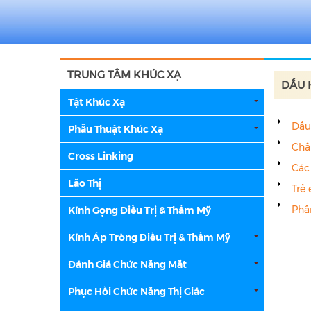
TRUNG TÂM KHÚC XẠ
DẤU 
Tật Khúc Xạ
Dấu
Phẫu Thuật Khúc Xạ
Chẩ
Cross Linking
Các 
Lão Thị
Trẻ
Phân
Kính Gọng Điều Trị & Thẩm Mỹ
Kính Áp Tròng Điều Trị & Thẩm Mỹ
Đánh Giá Chức Năng Mắt
Phục Hồi Chức Năng Thị Giác