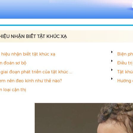
HIỆU NHẬN BIẾT TẬT KHÚC XẠ
 hiệu nhận biết tật khúc xạ
Biện ph
n đoán sơ bộ
Điều tr
giai đoạn phát triển của tật khúc ...
Tật khú
 em nên đeo kính như thế nào?
Hướng 
 loại cận thị