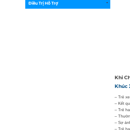
Điều Trị Hỗ Trợ
Khi Ch
Khúc 
– Trẻ xe
– Kết qu
– Trẻ ha
– Thườn
– Sợ án
– Trẻ h