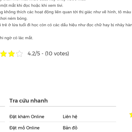
ột mắt khi đọc hoặc khi xem tivi.
 không thích các hoạt động liên quan tới thị giác như vẽ hình, tô màu 
chơi ném bóng.
i trẻ ở lứa tuổi đi học còn có các dấu hiệu như đọc chữ hay bị nhảy h
hi ngờ có lác mắt.
4.2/5 - (10 votes)
Tra cứu nhanh
Đặt khám Online
Liên hệ
Đặt mổ Online
Bản đồ