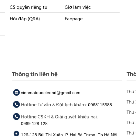
CS quyền riêng tư
Giờ làm việc
Hỏi đáp (Q&A)
Fanpage
Thông tin liên hệ
Thờ
Thứ 
vienmatquoctednd@gmail.com
Thứ 
Hotline Tư vấn & Đặt lịch khám:
0968115588
Thứ 
Hotline CSKH & Giải quyết khiếu nại:
Thứ 
0969.128.128
Thứ 
126-128 Bùi Thị Xuân, P. Hai Bà Trưng, Tp Hà Nội.