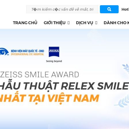
Hotl
TRANG CHỦ
GIỚI THIỆU
DỊCH VỤ
DÀNH CHO 