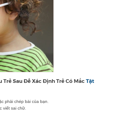
ệu Trẻ Sau Để Xác Định Trẻ Có Mắc
Tật
ặc phải chép bài của bạn.
 viết sai chữ.