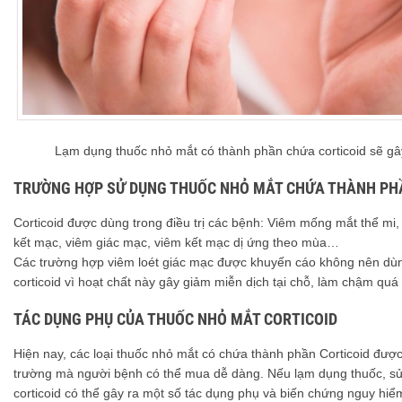
Lạm dụng thuốc nhỏ mắt có thành phần chứa corticoid sẽ g
TRƯỜNG HỢP SỬ DỤNG THUỐC NHỎ MẮT CHỨA THÀNH PH
Corticoid được dùng trong điều trị các bệnh: Viêm mống mắt thể mi
kết mạc, viêm giác mạc, viêm kết mạc dị ứng theo mùa…
Các trường hợp viêm loét giác mạc được khuyến cáo không nên dù
corticoid vì hoạt chất này gây giảm miễn dịch tại chỗ, làm chậm quá t
TÁC DỤNG PHỤ CỦA THUỐC NHỎ MẮT CORTICOID
Hiện nay, các loại thuốc nhỏ mắt có chứa thành phần Corticoid được
trường mà người bệnh có thể mua dễ dàng. Nếu lạm dụng thuốc, sử
corticoid có thể gây ra một số tác dụng phụ và biến chứng nguy hiể