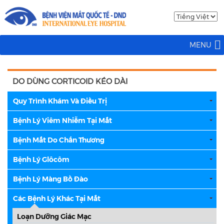
MENU
DO DÙNG CORTICOID KÉO DÀI
Quy Trình Khám Và Điều Trị
Bệnh Lý Viêm Nhiễm Tại Mắt
Bệnh Mắt Do Chấn Thương
Bệnh Lý Glôcôm
Bệnh Lý Màng Bồ Đào
Các Bệnh Lý Khác Tại Mắt
Loạn Dưỡng Giác Mạc