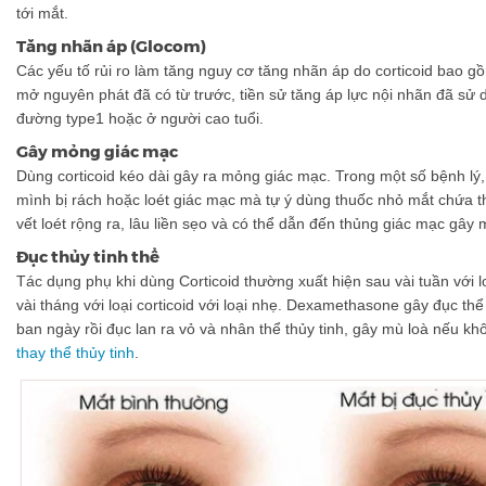
tới mắt.
Tăng nhãn áp (Glocom)
Các yếu tố rủi ro làm tăng nguy cơ tăng nhãn áp do corticoid bao 
mở nguyên phát đã có từ trước, tiền sử tăng áp lực nội nhãn đã sử d
đường type1 hoặc ở người cao tuổi.
Gây mỏng giác mạc
Dùng corticoid kéo dài gây ra mỏng giác mạc. Trong một số bệnh lý
mình bị rách hoặc loét giác mạc mà tự ý dùng thuốc nhỏ mắt chứa t
vết loét rộng ra, lâu liền sẹo và có thể dẫn đến thủng giác mạc gây
Đục thủy tinh thể
Tác dụng phụ khi dùng Corticoid thường xuất hiện sau vài tuần với l
vài tháng với loại corticoid với loại nhẹ. Dexamethasone gây đục thể
ban ngày rồi đục lan ra vỏ và nhân thể thủy tinh, gây mù loà nếu k
thay thể thủy tinh
.