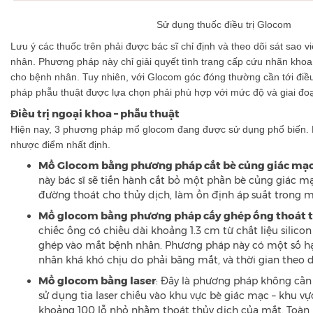
Sử dụng thuốc điều trị Glocom
Lưu ý các thuốc trên phải được bác sĩ chỉ định và theo dõi sát sao 
nhân. Phương pháp này chỉ giải quyết tình trạng cấp cứu nhãn khoa
cho bệnh nhân. Tuy nhiên, với Glocom góc đóng thường cần tới điều
pháp phẫu thuật được lựa chọn phải phù hợp với mức độ và giai đoạ
Điều trị ngoại khoa – phẫu thuật
Hiện nay, 3 phương pháp mổ glocom đang được sử dụng phổ biến.
nhược điểm nhất định.
Mổ Glocom bằng phương pháp cắt bè củng giác mạ
này bác sĩ sẽ tiến hành cắt bỏ một phần bè củng giác 
đường thoát cho thủy dịch, làm ổn định áp suất trong m
Mổ glocom bằng phương pháp cấy ghép ống thoát t
chiếc ống có chiều dài khoảng 1.3 cm từ chất liệu silico
ghép vào mắt bệnh nhân. Phương pháp này có một số h
nhân khá khó chịu do phải băng mắt, và thời gian theo dõ
Mổ glocom bằng laser
: Đây là phương pháp không cần 
sử dụng tia laser chiếu vào khu vực bè giác mạc – khu vực
khoảng 100 lỗ nhỏ nhằm thoát thủy dịch của mắt. Toàn 