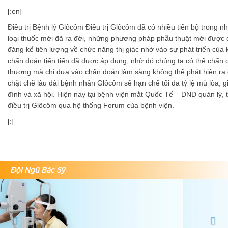
[:en]
Điều trị Bệnh lý Glôcôm Điều trị Glôcôm đã có nhiều tiến bộ trong
loại thuốc mới đã ra đời, những phương pháp phẫu thuật mới được đ
đáng kể tiên lượng về chức năng thị giác nhờ vào sự phát triển của 
chẩn đoán tiến tiến đã được áp dụng, nhờ đó chúng ta có thể chẩn
thương mà chỉ dựa vào chẩn đoán lâm sàng không thể phát hiện ra đ
chặt chẽ lâu dài bệnh nhân Glôcôm sẽ hạn chế tối đa tỷ lệ mù lòa,
đình và xã hội. Hiện nay tại bệnh viện mắt Quốc Tế – DND quản lý, t
điều trị Glôcôm qua hệ thống Forum của bệnh viện.
[:]
Đội Ngũ Bác Sỹ
Previous
Nex