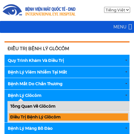
MENU
ĐIỀU TRỊ BỆNH LÝ GLÔCÔM
Quy Trình Khám Và Điều Trị
Bệnh Lý Viêm Nhiễm Tại Mắt
Bệnh Mắt Do Chấn Thương
Bệnh Lý Glôcôm
Tổng Quan Về Glôcôm
Điều Trị Bệnh Lý Glôcôm
Bệnh Lý Màng Bồ Đào