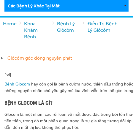
Các Bệnh Lý Khác Tại Mắt
Home
Khoa
Bệnh Lý
Điều Trị Bệnh
Khám
Glôcôm
Lý Glôcôm
Bệnh
Glôcôm góc đóng nguyên phát
[:vi]
Bệnh Glocom
hay còn gọi là bệnh cườm nước, thiên đầu thống hoặc
những nguyên nhân chủ yếu gây mù lòa vĩnh viễn trên thế giới tron
BỆNH GLOCOM LÀ GÌ?
Glocom là một nhóm các rối loạn về mắt được đặc trưng bởi tổn thươ
tiến triển, trong đó một phần quan trọng là sự gia tăng tương đối áp
dẫn đến mất thị lực không thể phục hồi.