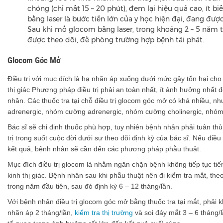
chóng (chỉ mất 15 – 20 phút), đem lại hiệu quả cao, ít 
bằng laser là bước tiến lớn của y học hiện đại, đang đượ
Sau khi mổ glocom bằng laser, trong khoảng 2 – 5 năm 
được theo dõi, đề phòng trường hợp bệnh tái phát.
Glocom Góc Mở
Điều trị với mục đích là hạ nhãn áp xuống dưới mức gây tổn hại cho 
thị giác Phương pháp điều trị phải an toàn nhất, ít ảnh hưởng nhất
nhân. Các thuốc tra tại chỗ điều trị glocom góc mở có khá nhiều, n
adrenergic, nhóm cường adrenergic, nhóm cường cholinergic, nhóm
Bác sĩ sẽ chỉ định thuốc phù hợp, tuy nhiên bệnh nhân phải tuân thủ
trị trong suốt cuộc đời dưới sự theo dõi định kỳ của bác sĩ. Nếu điều
kết quả, bệnh nhân sẽ cần đến các phương pháp phẫu thuật.
Mục đích điều trị glocom là nhằm ngăn chặn bệnh không tiếp tục tiế
kinh thị giác. Bệnh nhân sau khi phẫu thuật nên đi kiểm tra mắt, the
trong năm đầu tiên, sau đó định kỳ 6 – 12 tháng/lần.
Với bệnh nhân điều trị glocom góc mở bằng thuốc tra tại mắt, phải 
nhãn áp 2 tháng/lần,
kiểm tra thị trường
và soi đáy mắt 3 – 6 tháng/lầ