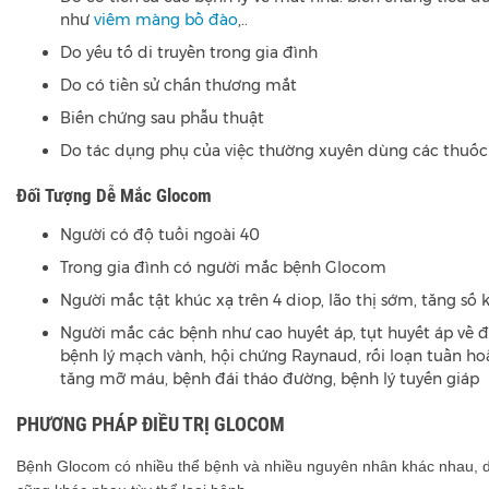
như
viêm màng bồ đào
,..
Do yếu tố di truyền trong gia đình
Do có tiền sử chấn thương mắt
Biến chứng sau phẫu thuật
Do tác dụng phụ của việc thường xuyên dùng các thuốc 
Đối Tượng Dễ Mắc Glocom
Người có độ tuổi ngoài 40
Trong gia đình có người mắc bệnh Glocom
Người mắc tật khúc xạ trên 4 diop, lão thị sớm, tăng số 
Người mắc các bệnh như cao huyết áp, tụt huyết áp về 
bệnh lý mạch vành, hội chứng Raynaud, rối loạn tuần ho
tăng mỡ máu, bệnh đái tháo đường, bệnh lý tuyến giáp
PHƯƠNG PHÁP ĐIỀU TRỊ GLOCOM
Bệnh Glocom có nhiều thể bệnh và nhiều nguyên nhân khác nhau, do