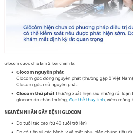
Glocom được chia làm 2 loại chính là:
Glocom nguyên phát
Glocom góc đóng nguyên phát (thường gặp ở Việt Nam)
Glocom góc mở nguyên phát.
Glocom thứ phát
thường xuất hiện sau những rối loạn 
glocom do chấn thương,
đục thể thủy tinh
, viêm màng 
NGUYÊN NHÂN GÂY BỆNH GLOCOM
Do tuổi tác cao (từ 40 tuổi trở lên)
Do có tiền sử các bệnh lý về mắt như: biến chứng tiểu 