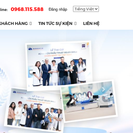
0968.115.588
ine:
Đăng nhập
KHÁCH HÀNG
TIN TỨC SỰ KIỆN
LIÊN HỆ
Next