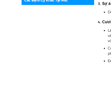
Các Bệnh Lý Khác Tại Mắt
Sợ á
3.
D
Cươ
4.
L
v
v
C
p
Đ