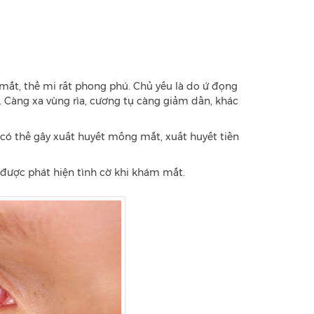
mắt, thể mi rất phong phú. Chủ yếu là do ứ đọng
 Càng xa vùng rìa, cương tụ càng giảm dần, khác
 thể gây xuất huyết mống mắt, xuất huyết tiền
được phát hiện tình cờ khi khám mắt.