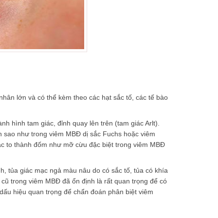
ân lớn và có thể kèm theo các hạt sắc tố, các tế bào
 hình tam giác, đỉnh quay lên trên (tam giác Arlt).
nh sao như trong viêm MBĐ dị sắc Fuchs hoặc viêm
hoặc to thành đốm như mỡ cừu đặc biệt trong viêm MBĐ
, tủa giác mạc ngả màu nâu do có sắc tố, tủa có khía
a cũ trong viêm MBĐ đã ổn định là rất quan trọng để có
à dấu hiệu quan trọng để chẩn đoán phân biệt viêm