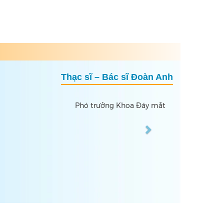
Next
Thạc sĩ – Bác sĩ Đinh Yên Lục
m đốc bệnh viện Mắt Quốc tế DND – Hải Dương
Nguyên trưởng Khoa Khám bệnh