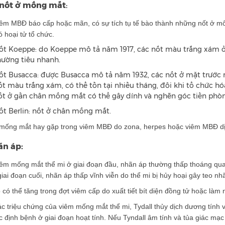
nốt ở mống mắt
:
m MBĐ báo cấp hoặc mãn, có sự tích tụ tế bào thành những nốt ở m
 hoại tử tổ chức.
́t Koeppe: do Koeppe mô tả năm 1917, các nốt màu trắng xám ở b
hường tiêu nhanh.
́t Busacca: được Busacca mô tả năm 1932, các nốt ở mặt trước
́t màu trắng xám, có thể tồn tại nhiều tháng, đôi khi tổ chức h
́t ở gần chân mống mắt có thể gây dính và nghẽn góc tiền pho
́t Berlin: nốt ở chân mống mắt.
́ng mắt hay gặp trong viêm MBĐ do zona, herpes hoặc viêm MBĐ dị
̃n áp:
m mống mắt thể mi ở giai đoạn đầu, nhãn áp thường thấp thoáng qua d
ai đoạn cuối, nhãn áp thấp vĩnh viễn do thể mi bị hủy hoại gây teo nha
 có thể tăng trong đợt viêm cấp do xuất tiết bít diện đồng tử hoặc làm 
c triệu chứng của viêm mống mắt thể mi, Tydall thủy dịch dương tính và
c định bệnh ở giai đoạn hoạt tính. Nếu Tyndall âm tính và tủa giác mạ