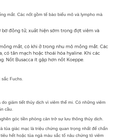
ống mắt. Các nốt gồm tế bào biểu mô và lympho mà
ờ đồng tử, xuất hiện sớm trong đợt viêm và
 mống mắt, có khi ở trong nhu mô mống mắt. Các
óa, có tân mạch hoặc thoái hóa hyaline. Khi các
̀ng. Nốt Busacca ít gặp hơn nốt Koeppe.
 sắc Fuchs.
o giảm tiết thủy dịch vì viêm thể mi. Có những viêm
̃n cầu.
nghẽn góc tiền phòng cản trở sự lưu thông thủy dịch.
 tủa giác mạc là triệu chứng quan trọng nhất để chẩn
c tiêu hết hoặc tủa ngả màu sắc tố nâu chứng tỏ viêm