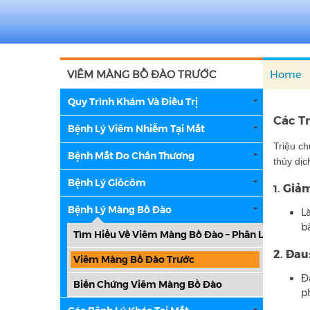
VIÊM MÀNG BỒ ĐÀO TRƯỚC
Home
Quy Trình Khám Và Điều Trị
Các T
Bệnh Lý Viêm Nhiễm Tại Mắt
Triệu c
Bệnh Mắt Do Chấn Thương
thủy dịc
Bệnh Lý Glôcôm
Giảm
1.
Bệnh Lý Màng Bồ Đào
L
b
Tìm Hiểu Về Viêm Màng Bồ Đào – Phân Loại Và Cá
2. Đau
Viêm Màng Bồ Đào Trước
Đ
Biến Chứng Viêm Màng Bồ Đào
p