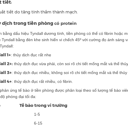
 tiết
:
uất tiết do tăng tính thấm thành mạch.
 dịch trong tiền phòng
có protein
n bằng dấu hiệu Tyndall dương tính, tiền phòng có thể có fibrin hoặc 
 Tyndall bằng đèn khe sinh hiển vi chếch 45º với cường đọ ánh sáng 
Tyndall:
ll 1+
: thủy dịch đục rất nhẹ
ll 2+:
thủy dịch đục vừa phải, còn soi rõ chi tiết mống mắt và thể thủy
all 3+
: thủy dịch đục nhiều, không soi rõ chi tiết mống mắt và thể thủy 
all 4+
: thủy dịch đục rất nhiều, có fibrin.
phản ứng tế bào ở tiền phòng được phân loại theo số lượng tế bào vi
độ phóng đại tối đa:
ộ Tế bào trong vi trường
5+ 1-5
+ 6-15