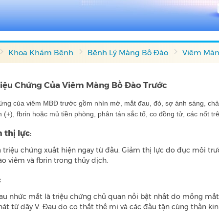
Khoa Khám Bệnh
Bệnh Lý Màng Bồ Đào
Viêm Màn
riệu Chứng Của Viêm Màng Bồ Đào Trước
hứng của viêm MBĐ trước gồm nhìn mờ, mắt đau, đỏ, sợ ánh sáng, chảy
h (+), fbrin hoặc mủ tiền phòng, phân tán sắc tố, co đồng tử, các nốt
 thị lực
:
à triệu chứng xuất hiện ngay từ đầu. Giảm thị lực do đục môi trườ
ào viêm và fbrin trong thủy dịch.
ch Điều Trị Phù Hợp
:
au nhức mắt là triệu chứng chủ quan nổi bật nhất do mống mắt
hát từ dây V. Đau do co thắt thể mi và các đầu tận cùng thần kin