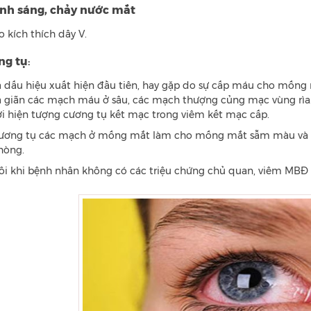
nh sáng, chảy nước mắt
o kích thích dây V.
ng tụ
:
à dấu hiệu xuất hiện đầu tiên, hay gặp do sự cấp máu cho mống 
à giãn các mạch máu ở sâu, các mạch thượng củng mạc vùng rìa.
ới hiện tượng cương tụ kết mạc trong viêm kết mạc cấp.
ương tụ các mạch ở mống mắt làm cho mống mắt sẫm màu và có
hòng.
ôi khi bệnh nhân không có các triệu chứng chủ quan, viêm MBĐ 