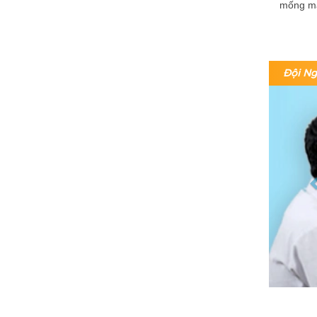
mống mắ
Đội Ng