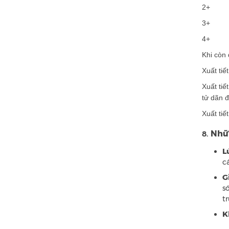
2+
3+
4
Khi còn 
Xuất tiế
Xuất tiê
tử dãn 
Xuất tiê
Nhữn
8.
Lu
ca
G
sơ
tr
K