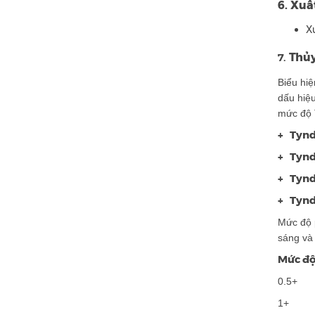
6. Xuất
X
Thủy
7.
Biểu hiệ
dấu hiệu
mức độ 
+ Tynda
+ Tynda
+ Tynd
+ Tynd
Mức độ 
sáng và 
Mức đ
0.
1