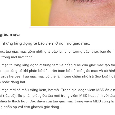
giác mạc
:
à những lắng đọng tế bào viêm ở nội mô giác mạc.
c, tủa giác mạc gồm những tế bào lympho, tương bào, thực bào đơn nh
trong một lưới fbrin.
 mạc thường lắng đọng ở trung tâm và phần dưới của giác mạc tạo thành
c mạc cũng có khi phân bổ đều trên toàn bộ nội mô giác mạc và có hì
irus herpes. Tủa giác mạc có thể là những chấm nhỏ li ti (tủa bụi) 
h hoặc dạng hạt.
c mạc mới có màu trắng kem, bờ mờ. Trong giai đoạn viêm MBĐ ổn định
ại (tủa cũ). Sự phân biệt giữa tủa mới trong viêm MBĐ hoạt tính với tủ
 điều trị thích hợp. Đặc điểm của tủa giác mạc trong viêm MBĐ cũng l
g nhãn áp với cơn glocom góc đóng.