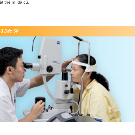
t thể mi đã cũ.
ũ Bác Sỹ
Previous
Giá