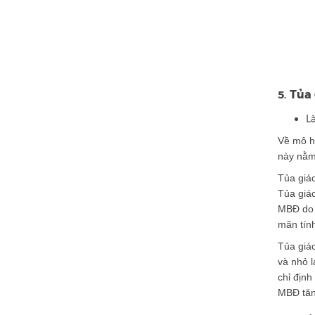
Tủa 
5.
L
Về mô họ
này nằm 
Tủa giác
Tủa giá
MBĐ do v
mãn tín
Tủa giá
và nhỏ l
chỉ định
MBĐ tăn