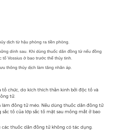
thủy dịch từ hậu phòng ra tiền phòng.
 những dính sau. Khi dùng thuốc dãn đồng tử nếu đồng
c tố Vossius ở bao trước thể thủy tinh.
̉ lưu thông thủy dịch làm tăng nhãn áp.
ổ chức, do kích thích thần kinh bởi độc tố và
ồng tử.
nh làm đồng tử méo. Nếu dùng thuốc dãn đồng tử
g sắc tố của lớp sắc tố mặt sau mống mắt ở bao
ì các thuốc dãn đồng tử không có tác dụng.