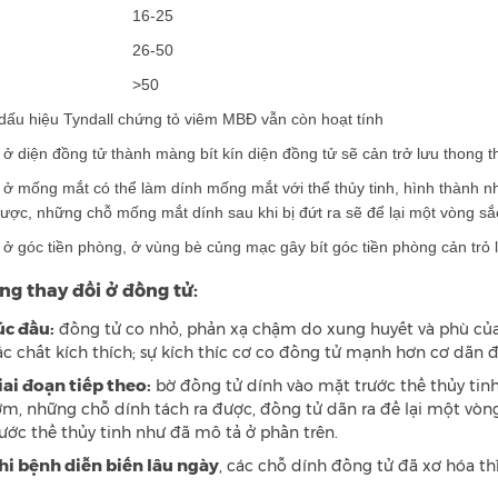
 16-25
 26-50
+ >50
dấu hiệu Tyndall chứng tỏ viêm MBĐ vẫn còn hoạt tính
t ở diện đồng tử thành màng bít kín diện đồng tử sẽ cản trở lưu thong 
́t ở mống mắt có thể làm dính mống mắt với thể thủy tinh, hình thành
được, những chỗ mống mắt dính sau khi bị đứt ra sẽ để lại một vòng sắ
́t ở góc tiền phòng, ở vùng bè củng mạc gây bít góc tiền phòng cản tro
g thay đổi ở đồng tử:
́c đầu:
đồng tử co nhỏ, phản xạ chậm do xung huyết và phù của t
́c chất kích thích; sự kích thíc cơ co đồng tử mạnh hơn cơ dãn đ
iai đoạn tiếp theo:
bờ đồng tử dính vào mặt trước thể thủy ti
́m, những chỗ dính tách ra được, đồng tử dãn ra để lại một vòn
ước thể thủy tinh như đã mô tả ở phần trên.
hi bệnh diễn biến lâu ngày
, các chỗ dính đồng tử đã xơ hóa th