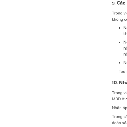
Các 
9.
Trong viê
không có
Nô
t
Nô
nô
nô
Nô
– Teo mô
10. Nha
Trong viê
MBĐ ở gi
Nhãn áp
Trong cá
đoán xá