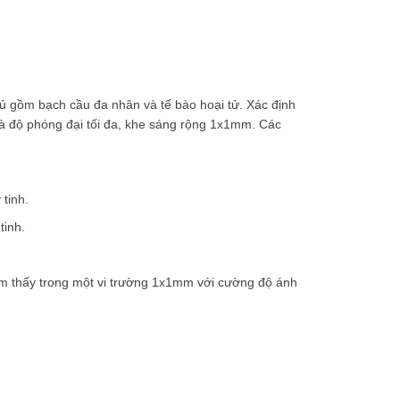
mủ gồm bạch cầu đa nhân và tế bào hoại tử. Xác định
và độ phóng đại tối đa, khe sáng rộng 1x1mm. Các
 tinh.
tinh.
êm thấy trong một vi trường 1x1mm với cường độ ánh