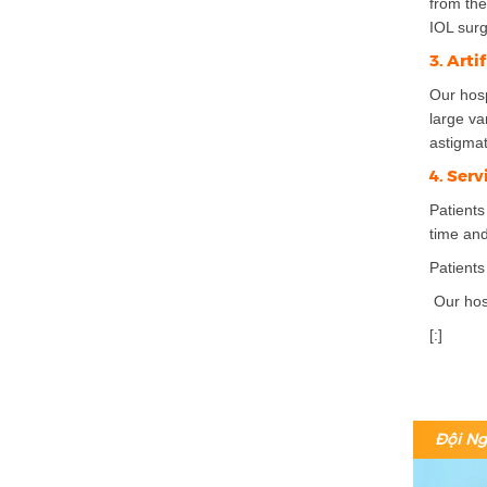
from the
IOL surg
3. Arti
Our hosp
large va
astigma
4. Ser
Patients
time and
Patients
Our hosp
[:]
Đội Ng