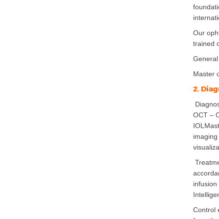
foundati
internat
Our opht
trained 
General 
Master o
2. Dia
Diagnos
OCT – O
IOLMaste
imaging 
visualiz
Treatmen
accordan
infusion
Intellig
Control 