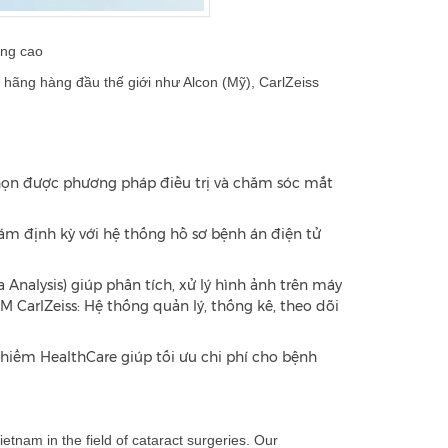
ợng cao
 hãng hàng đầu thế giới như Alcon (Mỹ), CarlZeiss
 chọn được phương pháp điều trị và chăm sóc mắt
ám định kỳ với hệ thống hồ sơ bệnh án điện tử
nalysis) giúp phân tích, xử lý hình ảnh trên máy
M CarlZeiss: Hệ thống quản lý, thống kê, theo dõi
hiểm HealthCare giúp tối ưu chi phí cho bệnh
etnam in the field of cataract surgeries. Our