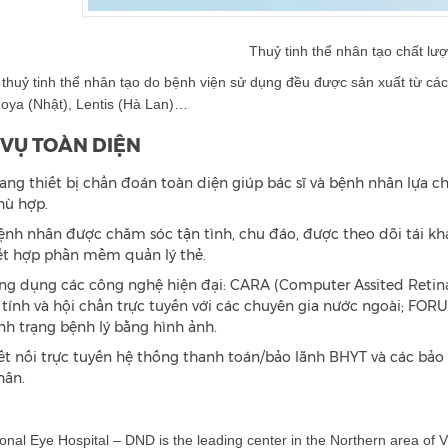
Thuỷ tinh thể nhân tạo chất lư
 thuỷ tinh thể nhân tạo do bệnh viện sử dụng đều được sản xuất từ các
Hoya (Nhật), Lentis (Hà Lan)…
 VỤ TOÀN DIỆN
rang thiết bị chẩn đoán toàn diện giúp bác sĩ và bệnh nhân lựa
hù hợp.
ệnh nhân được chăm sóc tận tình, chu đáo, được theo dõi tái kh
ết hợp phần mềm quản lý thẻ.
ng dụng các công nghệ hiện đại: CARA (Computer Assited Retina A
i tính và hội chẩn trực tuyến với các chuyên gia nước ngoài; FORU
ình trạng bệnh lý bằng hình ảnh.
ết nối trực tuyến hệ thống thanh toán/bảo lãnh BHYT và các bảo 
hân.
ional Eye Hospital – DND is the leading center in the Northern area of Vi