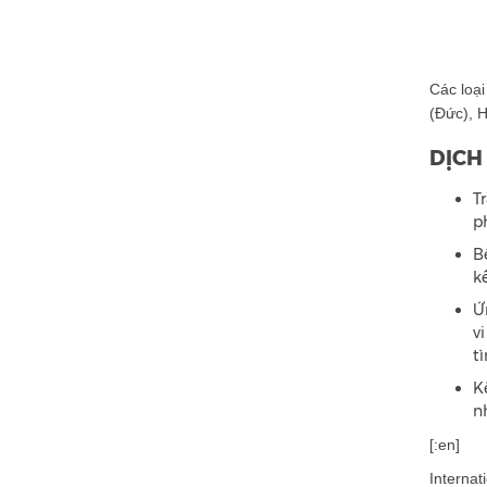
Các loại
(Đức), 
DỊCH
T
p
B
k
Ứ
v
t
K
n
[:en]
Internat