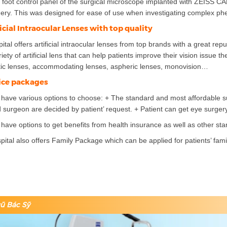
 foot control panel of the surgical microscope implanted with ZEISS
ery. This was designed for ease of use when investigating complex ph
ficial Intraocular Lenses with top quality
ital offers artificial intraocular lenses from top brands with a great re
riety of artificial lens that can help patients improve their vision issue 
tic lenses, accommodating lenses, aspheric lenses, monovision…
vice packages
 have various options to choose: + The standard and most affordable
 surgeon are decided by patient’ request. + Patient can get eye surgery
 have options to get benefits from health insurance as well as other stan
ital also offers Family Package which can be applied for patients’ famil
ũ Bác Sỹ
Previous