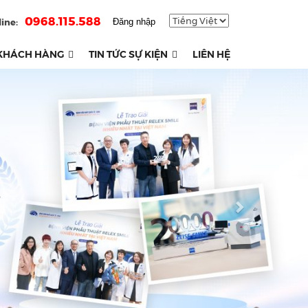
0968.115.588
ine:
Đăng nhập
KHÁCH HÀNG
TIN TỨC SỰ KIỆN
LIÊN HỆ
Next