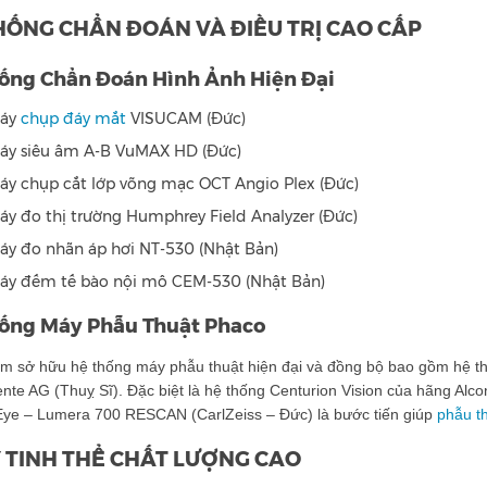
HỐNG CHẨN ĐOÁN VÀ ĐIỀU TRỊ CAO CẤP
ống Chẩn Đoán Hình Ảnh Hiện Đại
áy
chụp đáy mắt
VISUCAM (Đức)
áy siêu âm A-B VuMAX HD (Đức)
áy chụp cắt lớp võng mạc OCT Angio Plex (Đức)
áy đo thị trường Humphrey Field Analyzer (Đức)
áy đo nhãn áp hơi NT-530 (Nhật Bản)
áy đếm tế bào nội mô CEM-530 (Nhật Bản)
ống Máy Phẫu Thuật Phaco
âm sở hữu hệ thống máy phẫu thuật hiện đại và đồng bộ bao gồm hệ th
nte AG (Thuỵ Sĩ). Đặc biệt là hệ thống Centurion Vision của hãng Alc
 Eye – Lumera 700 RESCAN (CarlZeiss – Đức) là bước tiến giúp
phẫu t
 TINH THỂ CHẤT LƯỢNG CAO