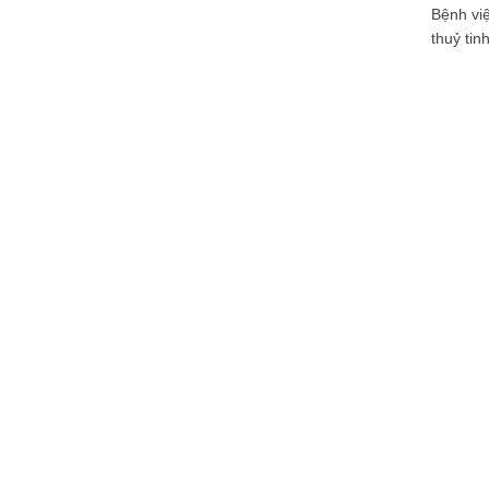
Bệnh việ
thuỷ tin