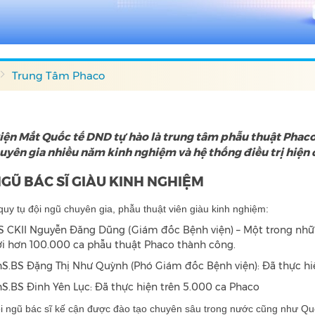
Trung Tâm Phaco
iện Mắt Quốc tế DND tự hào là trung tâm phẫu thuật Phaco
uyên gia nhiều năm kinh nghiệm và hệ thống điều trị hiện 
NGŨ BÁC SĨ GIÀU KINH NGHIỆM
uy tụ đội ngũ chuyên gia, phẫu thuật viên giàu kinh nghiệm:
S CKII Nguyễn Đăng Dũng (Giám đốc Bệnh viện) – Một trong nhữn
ới hơn 100.000 ca phẫu thuật Phaco thành công.
hS.BS Đặng Thị Như Quỳnh (Phó Giám đốc Bệnh viện): Đã thực hiệ
hS.BS Đinh Yên Lục: Đã thực hiện trên 5.000 ca Phaco
i ngũ bác sĩ kế cận được đào tạo chuyên sâu trong nước cũng như Quố