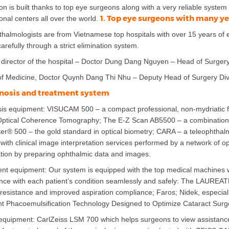
on is built thanks to top eye surgeons along with a very reliable system
1. Top eye surgeons with many ye
ional centers all over the world.
halmologists are from Vietnamese top hospitals with over 15 years of 
carefully through a strict elimination system.
director of the hospital – Doctor Dung Dang Nguyen – Head of Surgery 
f Medicine, Doctor Quynh Dang Thi Nhu – Deputy Head of Surgery Div
gnosis and treatment system
is equipment: VISUCAM 500 – a compact professional, non-mydriatic
ptical Coherence Tomography; The E-Z Scan AB5500 – a combination 
r® 500 – the gold standard in optical biometry; CARA – a teleophthal
with clinical image interpretation services performed by a network of o
ation by preparing ophthalmic data and images.
t equipment: Our system is equipped with the top medical machines whi
ce with each patient’s condition seamlessly and safely: The LAUREATE
 resistance and improved aspiration compliance; Faros; Nidek, especi
ent Phacoemulsification Technology Designed to Optimize Cataract Surg
equipment: CarlZeiss LSM 700 which helps surgeons to view assistance in