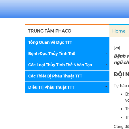
TRUNG TÂM PHACO
Home
Tổng Quan Về Đục TTT
[:vi]
Bệnh Đục Thủy Tinh Thể
Bệnh v
ngũ ch
Các Loại Thủy Tinh Thể Nhân Tạo
ĐỘI 
Các Thiết Bị Phẫu Thuật TTT
Tự hào q
Điều Trị Phẫu Thuật TTT
B
v
T
T
Cùng độ