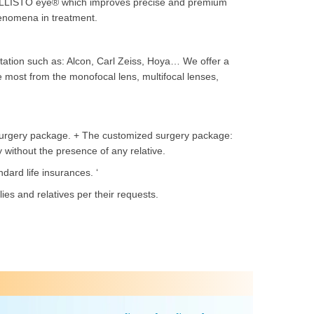
 CALLISTO eye® which improves precise and premium
enomena in treatment.
putation such as: Alcon, Carl Zeiss, Hoya… We offer a
the most from the monofocal lens, multifocal lenses,
 surgery package. + The customized surgery package:
 without the presence of any relative.
dard life insurances. ‘
ies and relatives per their requests.
Next