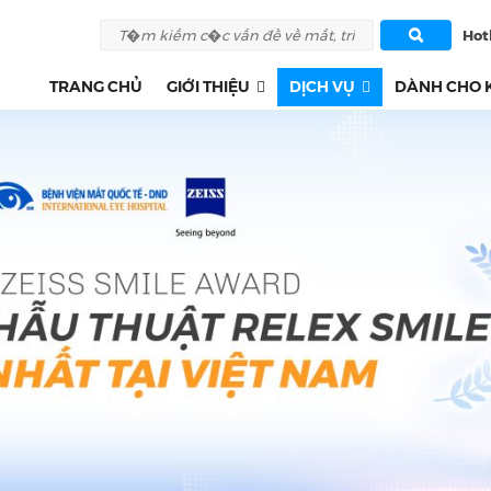
Hotl
TRANG CHỦ
GIỚI THIỆU
DỊCH VỤ
DÀNH CHO 