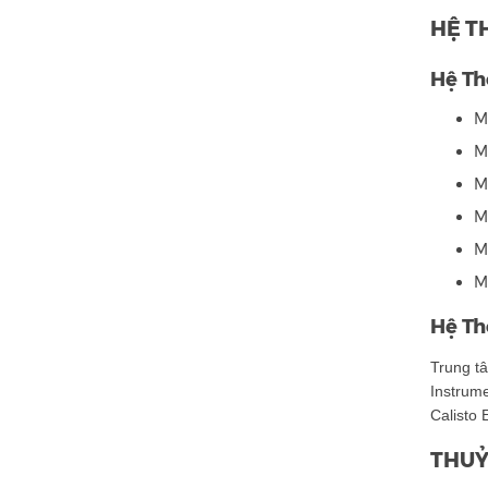
HỆ T
Hệ Th
M
M
M
M
M
M
Hệ Th
Trung t
Instrume
Calisto
THUỶ