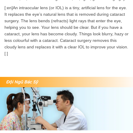
[:en]An intraocular lens (or IOL) is a tiny, artificial lens for the eye.
It replaces the eye’s natural lens that is removed during cataract
surgery. The lens bends (refracts) light rays that enter the eye,
helping you to see. Your lens should be clear. But if you have a
cataract, your lens has become cloudy. Things look blurry, hazy or
less colourful with a cataract. Cataract surgery removes this
cloudy lens and replaces it with a clear IOL to improve your vision.
[:]
Đội Ngũ Bác Sỹ