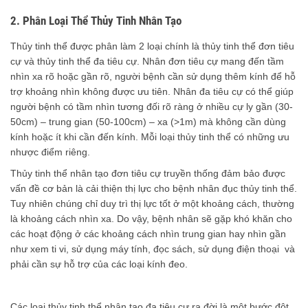
2. Phân Loại Thể Thủy Tinh Nhân Tạo
Thủy tinh thể được phân làm 2 loại chính là thủy tinh thể đơn tiêu
cự và thủy tinh thể đa tiêu cự. Nhân đơn tiêu cự mang đến tầm
nhìn xa rõ hoặc gần rõ, người bệnh cần sử dụng thêm kính để hỗ
trợ khoảng nhìn không được ưu tiên. Nhân đa tiêu cự có thể giúp
người bệnh có tầm nhìn tương đối rõ ràng ở nhiều cự ly gần (30-
50cm) – trung gian (50-100cm) – xa (>1m) mà không cần dùng
kính hoặc ít khi cần đến kính. Mỗi loại thủy tinh thể có những ưu
nhược điểm riêng.
Thủy tinh thể nhân tạo đơn tiêu cự truyền thống đảm bảo được
vấn đề cơ bản là cải thiện thị lực cho bệnh nhân đục thủy tinh thể.
Tuy nhiên chúng chỉ duy trì thị lực tốt ở một khoảng cách, thường
là khoảng cách nhìn xa. Do vậy, bệnh nhân sẽ gặp khó khăn cho
các hoạt động ở các khoảng cách nhìn trung gian hay nhìn gần
như xem ti vi, sử dụng máy tính, đọc sách, sử dụng điện thoại và
phải cần sự hỗ trợ của các loại kính đeo.
Các loại thủy tinh thể nhân tạo đa tiêu cự ra đời là một bước đột