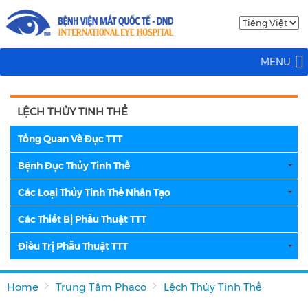
MENU
LỆCH THỦY TINH THỂ
Tổng Quan Về Đục TTT
Bệnh Đục Thủy Tinh Thể
Các Loại Thủy Tinh Thể Nhân Tạo
Các Thiết Bị Phẫu Thuật TTT
Điều Trị Phẫu Thuật TTT
Home
Trung Tâm Phaco
Lệch Thủy Tinh Thể