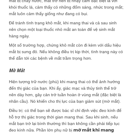
mắt bị chảy nước, mắt trở nên bị nhạy cảm đặc biệt là với
khói thuốc lá, cảm thấy có những đốm sáng, nhức trong mắt;
mắt luôn cảm thấy giống như đang có bụi.
Để tránh tình trạng khô mắt, khi mang thai và cả sau sinh
nên chọn một loại thuốc nhỏ mắt an toàn để vệ sinh mắt
hàng ngày.
Một số trường hợp, chứng khô mắt còn đi kèm với dấu hiệu
mắt bị sưng đỏ. Nếu không điều trị kịp thời, tình trạng này có
thể dẫn tới các bệnh về mắt trầm trọng hơn.
Mờ Mắt
Hiện tượng trữ nước (phù) khi mang thai có thể ảnh hưởng
đến thị giác của bạn. Khi ấy, giác mạc và thủy tinh thể trở
nên dày hơn, gây cản trở tuần hoàn ở vùng mắt (đặc biệt là
nhãn cầu). Nó khiến cho thị lực của bạn giảm sút (mờ mắt).
Điều trị: có thể bạn sẽ được bác sĩ chỉ định việc đeo kính để
hỗ trợ thị giác trong thời gian mang thai. Sau khi sinh, nếu
mắt bạn trở lại bình thường thì bạn không cần phải tiếp tục
mờ mắt khi mang
đeo kính nữa. Phần lớn phụ nữ bị