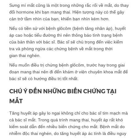
Sưng mí mắt cũng là một trong những rắc rối về mắt, do thay
đổi hormone khi bạn mang thai. Hiện tượng này có thể gây
cản trở tầm nhìn của bạn, khiến bạn nhìn kém hơn.
Nếu có tiền sử với bệnh glôcôm (bệnh tăng nhãn áp), huyết
áp cao hoặc tiểu đường thì nên thông báo tình trạng bệnh
của bản thân với bác sĩ. Bác sĩ sẽ chú trọng đến việc kiểm
tra và phòng ngừa các chứng bệnh về mắt trong thời
gian thai nghén.
Nếu muốn điều trị chứng bệnh glôcôm, trước hay trong giai
đoạn mang thai nên đi đến khám ở viện chuyên khoa mắt để
bác sĩ sẽ có hướng điều trị tốt nhất.
CHÚ Ý ĐẾN NHỮNG BIẾN CHỨNG TẠI
MẮT
Tăng huyết áp gây lo ngại không chỉ cho bác sĩ tim mạch mà
cả bác sĩ mắt. Trong quá trình mang thai, huyết áp rất khó
kiểm soát dẫn đến nhiều biến chứng cho mắt. Bệnh mắt do
nhiễm độc thai nghén, do tăng huyết áp ác tính là điều nguy