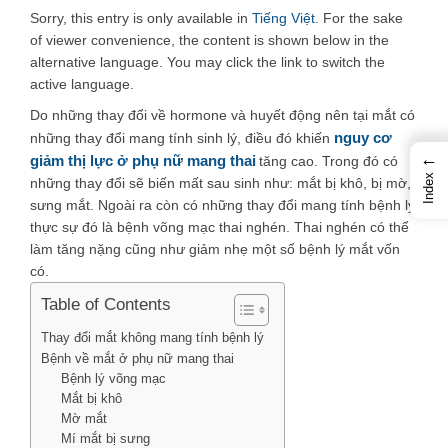
Sorry, this entry is only available in
Tiếng Việt
. For the sake
of viewer convenience, the content is shown below in the
alternative language. You may click the link to switch the
active language.
Do những thay đổi về hormone và huyết động nên tại mắt có
nguy cơ
những thay đổi mang tính sinh lý, điều đó khiến
←
giảm thị lực ở phụ nữ mang thai
tăng cao. Trong đó có
Index
những thay đổi sẽ biến mất sau sinh như: mắt bị khô, bị mờ,
sưng mắt. Ngoài ra còn có những thay đổi mang tính bệnh lý
thực sự đó là bệnh võng mạc thai nghén. Thai nghén có thể
làm tăng nặng cũng như giảm nhẹ một số bệnh lý mắt vốn
có.
Table of Contents
Thay đổi mắt không mang tính bệnh lý
Bệnh về mắt ở phụ nữ mang thai
Bệnh lý võng mạc
Mắt bị khô
Mờ mắt
Mí mắt bị sưng