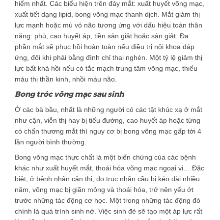
hiểm nhất. Các biểu hiện trên đáy mắt: xuất huyết võng mạc,
xuất tiết dạng lipid, bong võng mạc thanh dịch. Mắt giảm thị
lực mạnh hoặc mù vỏ não tương ứng với dấu hiệu toàn thân
nặng: phù, cao huyết áp, tiền sản giật hoặc sản giật. Đa
phần mắt sẽ phục hồi hoàn toàn nếu điều trị nội khoa đáp
ứng, đôi khi phải bằng đình chỉ thai nghén. Một tỷ lệ giảm thị
lực bất khả hồi nếu có tắc mạch trung tâm võng mạc, thiếu
máu thị thần kinh, nhồi máu não.
Bong tróc võng mạc sau sinh
Ở các bà bầu, nhất là những người có các tật khúc xạ ở mắt
như cận, viễn thị hay bị tiểu đường, cao huyết áp hoặc từng
có chấn thương mắt thì nguy cơ bị bong võng mạc gấp tới 4
lần người bình thường.
Bong võng mạc thực chất là một biến chứng của các bệnh
khác như xuất huyết mắt, thoái hóa võng mạc ngoại vi… Đặc
biệt, ở bệnh nhân cận thị, do trục nhãn cầu bị kéo dài nhiều
năm, võng mạc bị giãn mỏng và thoái hóa, trở nên yếu ớt
trước những tác động cơ học. Một trong những tác động đó
chính là quá trình sinh nở. Việc sinh đẻ sẽ tạo một áp lực rất