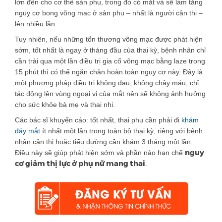
lớn đến cho cơ thể sản phụ, trong đó có mắt và sẽ làm tăng
nguy cơ bong võng mạc ở sản phụ – nhất là người cận thị –
lên nhiều lần.
Tuy nhiên, nếu những tổn thương võng mạc được phát hiện
sớm, tốt nhất là ngay ở tháng đầu của thai kỳ, bệnh nhân chỉ
cần trải qua một lần điều trị gia cố võng mạc bằng laze trong
15 phút thì có thể ngăn chặn hoàn toàn nguy cơ này. Đây là
một phương pháp điều trị không đau, không chảy máu, chỉ
tác động lên vùng ngoại vi của mắt nên sẽ không ảnh hưởng
cho sức khỏe bà mẹ và thai nhi.
Các bác sĩ khuyến cáo: tốt nhất, thai phụ cần phải đi
khám
đáy mắt
ít nhất một lần trong toàn bộ thai kỳ, riêng với bệnh
nhân cận thị hoặc tiểu đường cần khám 3 tháng một lần.
nguy
Điều này sẽ giúp phát hiện sớm và phần nào hạn chế
cơ giảm thị lực ở phụ nữ mang thai
.