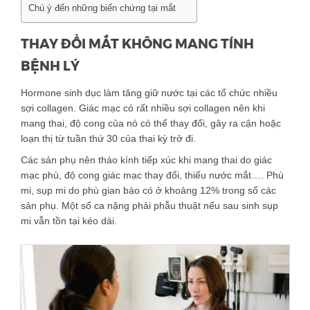
Chú ý đến những biến chứng tại mắt
THAY ĐỔI MẮT KHÔNG MANG TÍNH
BỆNH LÝ
Hormone sinh dục làm tăng giữ nước tại các tổ chức nhiều
sợi collagen. Giác mạc có rất nhiều sợi collagen nên khi
mang thai, độ cong của nó có thể thay đổi, gây ra cận hoặc
loạn thị từ tuần thứ 30 của thai kỳ trở đi.
Các sản phụ nên tháo kính tiếp xúc khi mang thai do giác
mạc phù, độ cong giác mạc thay đổi, thiếu nước mắt…. Phù
mi, sụp mi do phù gian bào có ở khoảng 12% trong số các
sản phụ. Một số ca nặng phải phẫu thuật nếu sau sinh sụp
mi vẫn tồn tại kéo dài.