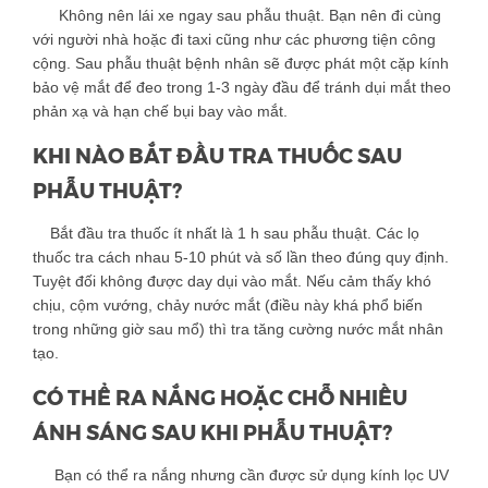
Không nên lái xe ngay sau phẫu thuật. Bạn nên đi cùng
với người nhà hoặc đi taxi cũng như các phương tiện công
cộng. Sau phẫu thuật bệnh nhân sẽ được phát một cặp kính
bảo vệ mắt để đeo trong 1-3 ngày đầu để tránh dụi mắt theo
phản xạ và hạn chế bụi bay vào mắt.
KHI NÀO BẮT ĐẦU TRA THUỐC SAU
PHẪU THUẬT?
Bắt đầu tra thuốc ít nhất là 1 h sau phẫu thuật. Các lọ
thuốc tra cách nhau 5-10 phút và số lần theo đúng quy định.
Tuyệt đối không được day dụi vào mắt. Nếu cảm thấy khó
chịu, cộm vướng, chảy nước mắt (điều này khá phổ biến
trong những giờ sau mổ) thì tra tăng cường nước mắt nhân
tạo.
CÓ THỂ RA NẮNG HOẶC CHỖ NHIỀU
ÁNH SÁNG SAU KHI PHẪU THUẬT?
Bạn có thể ra nắng nhưng cần được sử dụng kính lọc UV