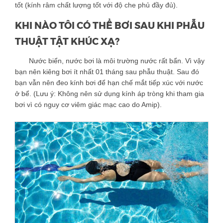
tốt (kính râm chất lượng tốt với độ che phủ đầy đủ).
KHI NÀO TÔI CÓ THỂ BƠI SAU KHI PHẪU
THUẬT TẬT KHÚC XẠ?
Nước biển, nước bơi là môi trường nước rất bẩn. Vì vậy
bạn nên kiêng bơi ít nhất 01 tháng sau phẫu thuật. Sau đó
bạn vẫn nên đeo kính bơi để hạn chế mắt tiếp xúc với nước
ở bể. (Lưu ý: Không nên sử dụng kính áp tròng khi tham gia
bơi vì có nguy cơ viêm giác mạc cao do Amip).