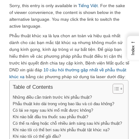
Sorry, this entry is only available in
Tiếng Việt
. For the sake
of viewer convenience, the content is shown below in the
alternative language. You may click the link to switch the
active language.
Phẫu thuật khúc xạ là lựa chọn an toàn và hiệu quả nhất
←
dành cho các bạn mắc tật khúc xạ nhưng không muốn sử
Index
dụng kính gọng, kính áp tròng vì sự bất tiện. Để giúp bạn
hiểu thêm về các phương pháp phẫu thuật điều trị cận thị
trước khi quyết định chia tay cặp kính, Bệnh viện Mắt quốc tế
DND xin giải đáp
10 câu hỏi thường gặp nhất về phẫu thuật
khúc xạ
bằng các phương pháp sử dụng tia laser dưới đây:
Table of Contents
Những điều cần tránh trước khi phẫu thuật?
Phẫu thuật kéo dài trong vòng bao lâu và có đau không?
Có lái xe ngay sau khi mổ mắt được không?
Khi nào bắt đầu tra thuốc sau phẫu thuật?
Có thể ra nắng hoặc chỗ nhiều ánh sáng sau khi phẫu thuật?
Khi nào tôi có thể bơi sau khi phẫu thuật tật khúc xạ?
Khi nào tôi có thể gội đầu?