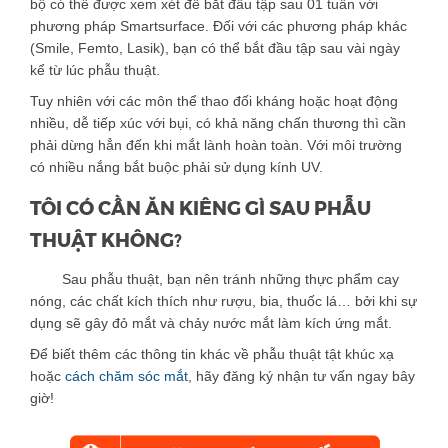
bộ có thể được xem xét để bắt đầu tập sau 01 tuần với
phương pháp Smartsurface. Đối với các phương pháp khác
(Smile, Femto, Lasik), bạn có thể bắt đầu tập sau vài ngày
kể từ lúc phẫu thuật.
Tuy nhiên với các môn thể thao đối kháng hoặc hoạt động
nhiều, dễ tiếp xúc với bụi, có khả năng chấn thương thì cần
phải dừng hẳn đến khi mắt lành hoàn toàn. Với môi trường
có nhiều nắng bắt buộc phải sử dụng kính UV.
TÔI CÓ CẦN ĂN KIÊNG GÌ SAU PHẪU
THUẬT KHÔNG
?
Sau phẫu thuật, bạn nên tránh những thực phẩm cay
nóng, các chất kích thích như rượu, bia, thuốc lá… bởi khi sự
dụng sẽ gây đỏ mắt và chảy nước mắt làm kích ứng mắt.
Để biết thêm các thông tin khác về phẫu thuật tật khúc xạ
hoặc
cách chăm sóc mắt
, hãy đăng ký nhận tư vấn ngay bây
giờ!