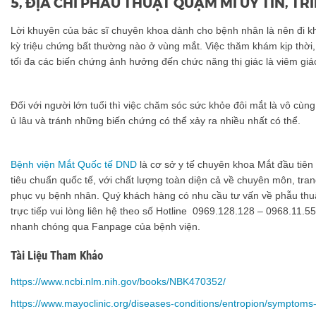
5, ĐỊA CHỈ PHẪU THUẬT QUẶM MI UY TÍN, TRI
Lời khuyên của bác sĩ chuyên khoa dành cho bệnh nhân là nên đi k
kỳ triệu chứng bất thường nào ở vùng mắt. Việc thăm khám kịp thời
tối đa các biến chứng ảnh hưởng đến chức năng thị giác là viêm giá
Đối với người lớn tuổi thì việc chăm sóc sức khỏe đôi mắt là vô cùn
ủ lâu và tránh những biến chứng có thể xảy ra nhiều nhất có thể.
Bệnh viện Mắt Quốc tế DND
là cơ sở y tế chuyên khoa Mắt đầu tiên 
tiêu chuẩn quốc tế, với chất lượng toàn diện cả về chuyên môn, trang
phục vụ bệnh nhân. Quý khách hàng có nhu cầu tư vấn về phẫu thu
trực tiếp vui lòng liên hệ theo số Hotline 0969.128.128 – 0968.11.5
nhanh chóng qua Fanpage của bệnh viện.
Tài Liệu Tham Khảo
https://www.ncbi.nlm.nih.gov/books/NBK470352/
https://www.mayoclinic.org/diseases-conditions/entropion/symptom