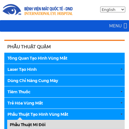
MENU
PHẪU THUẬT QUẶM
Tổng Quan Tạo Hình Vùng Mắt
Laser Tạo Hình
Dùng Chỉ Nâng Cung Mày
Tiêm Thuốc
Trẻ Hóa Vùng Mắt
Phẫu Thuật Tạo Hình Vùng Mắt
Phẫu Thuật Mí Đôi