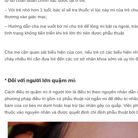
từ đó chẩn đoán chính xác được tật ở trẻ;
– Với trẻ nhỏ hơn 1 tuổi, bác sĩ sẽ tra thuốc vì lúc này mi của trẻ c
thương vào giác mạc;
– Hướng dẫn cha mẹ vuốt bờ mi cho trẻ để lông mi bật ra ngoài, trá
tình trạng không tiến triển khi trẻ lớn thì nên được phẫu thuật.
Cha mẹ cần quan sát biểu hiện của con, nếu trẻ có các biểu hiện n
chảy nhiều thì cần đưa trẻ đến các cơ sở nhãn khoa sớm và uy tín đ
* Đối với người lớn quặm mi:
Cách điều trị quặm mi ở người lớn là điều trị theo nguyên nhân dẫn
phương pháp điều trị gồm có phẫu thuật rút ngắn mi để điều trị nhão
bám của cơ kéo mi dưới hoặc loại trừ tác nhân gây co quắp. Việc p
thuộc vào nguyên nhân và được quyết định chỉ định phẫu thuật bởi 