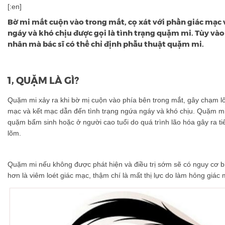
[:en]
Bờ mi mắt cuộn vào trong mắt, cọ xát với phần giác mạc 
ngáy và khó chịu được gọi là tình trạng quặm mi. Tùy vào
nhân mà bác sĩ có thể chỉ định phẫu thuật quặm mi.
1, QUẶM LÀ GÌ?
Quặm mi xảy ra khi bờ mị cuộn vào phía bên trong mắt, gây chạm lô
mạc và kết mạc dẫn đến tình trạng ngứa ngáy và khó chịu. Quặm mi 
quặm bẩm sinh hoặc ở người cao tuổi do quá trình lão hóa gây ra t
lõm.
Quặm mi nếu không được phát hiện và điều trị sớm sẽ có nguy cơ b
hơn là viêm loét giác mạc, thậm chí là mất thị lực do làm hỏng giác 