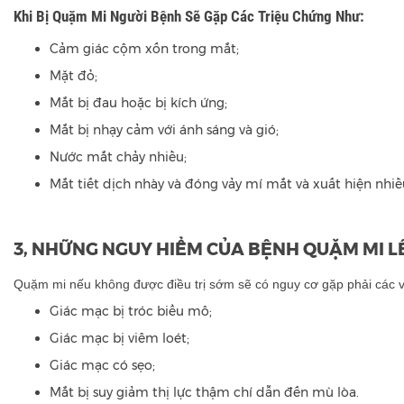
Khi Bị Quặm Mi Người Bệnh Sẽ Gặp Các Triệu Chứng Như:
Cảm giác cộm xốn trong mắt;
Mặt đỏ;
Mắt bị đau hoặc bị kích ứng;
Mắt bị nhạy cảm với ánh sáng và gió;
Nước mắt chảy nhiều;
Mắt tiết dịch nhày và đóng vảy mí mắt và xuất hiện nhiề
3, NHỮNG NGUY HIỂM CỦA BỆNH QUẶM MI L
Quặm mi nếu không được điều trị sớm sẽ có nguy cơ gặp phải các 
Giác mạc bị tróc biểu mô;
Giác mạc bị viêm loét;
Giác mạc có sẹo;
Mắt bị suy giảm thị lực thậm chí dẫn đến mù lòa.