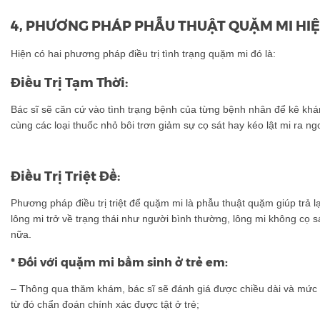
4, PHƯƠNG PHÁP PHẪU THUẬT QUẶM MI HI
Hiện có hai phương pháp điều trị tình trạng quặm mi đó là:
Điều Trị Tạm Thời:
Bác sĩ sẽ căn cứ vào tình trạng bệnh của từng bệnh nhân để kê khá
cùng các loại thuốc nhỏ bôi trơn giảm sự cọ sát hay kéo lật mi ra n
Điều Trị Triệt Để:
Phương pháp điều trị triệt để quặm mi là phẫu thuật quặm giúp trả lạ
lông mi trở về trạng thái như người bình thường, lông mi không cọ 
nữa.
* Đối với quặm mi bẩm sinh ở trẻ em:
– Thông qua thăm khám, bác sĩ sẽ đánh giá được chiều dài và mức
từ đó chẩn đoán chính xác được tật ở trẻ;