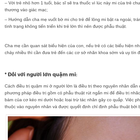
– Với trẻ nhỏ hơn 1 tuổi, bác sĩ sẽ tra thuốc vì lúc này mi của trẻ c
thương vào giác mạc;
– Hướng dẫn cha mẹ vuốt bờ mi cho trẻ để lông mi bật ra ngoài, trá
tình trạng không tiến triển khi trẻ lớn thì nên được phẫu thuật.
Cha mẹ cần quan sát biểu hiện của con, nếu trẻ có các biểu hiện n
chảy nhiều thì cần đưa trẻ đến các cơ sở nhãn khoa sớm và uy tín đ
* Đối với người lớn quặm mi:
Cách điều trị quặm mi ở người lớn là điều trị theo nguyên nhân dẫn
phương pháp điều trị gồm có phẫu thuật rút ngắn mi để điều trị nhão
bám của cơ kéo mi dưới hoặc loại trừ tác nhân gây co quắp. Việc p
thuộc vào nguyên nhân và được quyết định chỉ định phẫu thuật bởi 