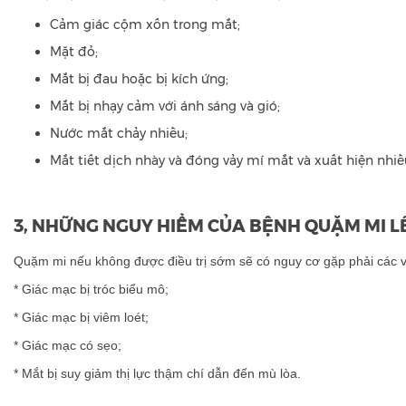
Cảm giác cộm xốn trong mắt;
Mặt đỏ;
Mắt bị đau hoặc bị kích ứng;
Mắt bị nhạy cảm với ánh sáng và gió;
Nước mắt chảy nhiều;
Mắt tiết dịch nhày và đóng vảy mí mắt và xuất hiện nhiề
3, NHỮNG NGUY HIỂM CỦA BỆNH QUẶM MI L
Quặm mi nếu không được điều trị sớm sẽ có nguy cơ gặp phải các 
* Giác mạc bị tróc biểu mô;
* Giác mạc bị viêm loét;
* Giác mạc có sẹo;
* Mắt bị suy giảm thị lực thậm chí dẫn đến mù lòa.