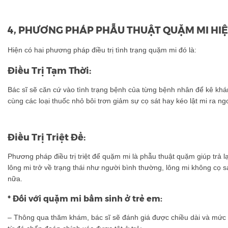
4, PHƯƠNG PHÁP PHẪU THUẬT QUẶM MI HI
Hiện có hai phương pháp điều trị tình trạng quặm mi đó là:
Điều Trị Tạm Thời:
Bác sĩ sẽ căn cứ vào tình trạng bệnh của từng bệnh nhân để kê khá
cùng các loại thuốc nhỏ bôi trơn giảm sự cọ sát hay kéo lật mi ra n
Điều Trị Triệt Để:
Phương pháp điều trị triệt để quặm mi là phẫu thuật quặm giúp trả lạ
lông mi trở về trạng thái như người bình thường, lông mi không cọ 
nữa.
* Đối với quặm mi bẩm sinh ở trẻ em:
– Thông qua thăm khám, bác sĩ sẽ đánh giá được chiều dài và mức