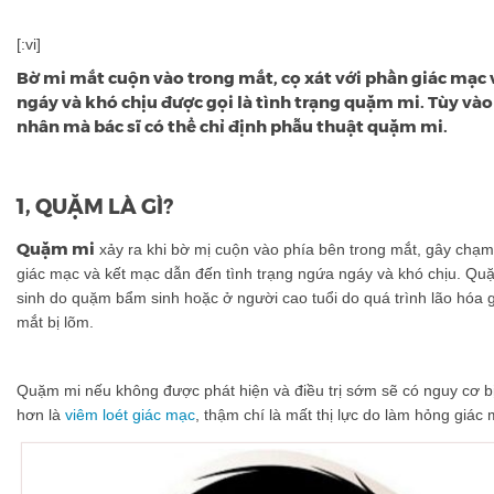
[:vi]
Bờ mi mắt cuộn vào trong mắt, cọ xát với phần giác mạc 
ngáy và khó chịu được gọi là tình trạng quặm mi. Tùy vào
nhân mà bác sĩ có thể chỉ định phẫu thuật quặm mi.
1, QUẶM LÀ GÌ?
Quặm mi
xảy ra khi bờ mị cuộn vào phía bên trong mắt, gây chạm 
giác mạc và kết mạc dẫn đến tình trạng ngứa ngáy và khó chịu. Quặ
sinh do quặm bẩm sinh hoặc ở người cao tuổi do quá trình lão hóa 
mắt bị lõm.
Quặm mi nếu không được phát hiện và điều trị sớm sẽ có nguy cơ b
hơn là
viêm loét giác mạc
, thậm chí là mất thị lực do làm hỏng giác 