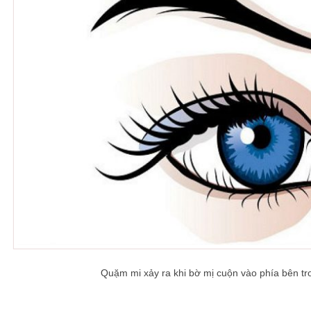
Quặm mi xảy ra khi bờ mị cuộn vào phía bên tr