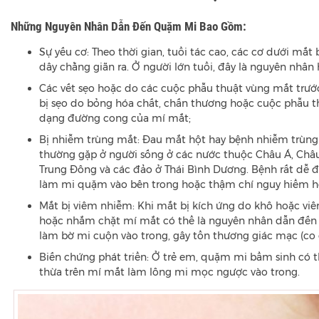
Những Nguyên Nhân Dẫn Đến Quặm Mi Bao Gồm:
Sự yếu cơ: Theo thời gian, tuổi tác cao, các cơ dưới mắt
dây chằng giãn ra. Ở người lớn tuổi, đây là nguyên nhâ
Các vết sẹo hoặc do các cuộc phẫu thuật vùng mắt trư
bị sẹo do bỏng hóa chất, chấn thương hoặc cuộc phẫu t
dạng đường cong của mí mắt;
Bị nhiễm trùng mắt: Đau mắt hột hay bệnh nhiễm trùng
thường gặp ở người sống ở các nước thuộc Châu Á, Châu
Trung Đông và các đảo ở Thái Bình Dương. Bệnh rất dễ để
làm mi quặm vào bên trong hoặc thậm chí nguy hiểm hơ
Mắt bị viêm nhiễm: Khi mắt bị kích ứng do khô hoặc vi
hoặc nhắm chặt mí mắt có thể là nguyên nhân dẫn đến 
làm bờ mi cuộn vào trong, gây tổn thương giác mạc (co
Biến chứng phát triển: Ở trẻ em, quặm mi bẩm sinh có 
thừa trên mí mắt làm lông mi mọc ngược vào trong.