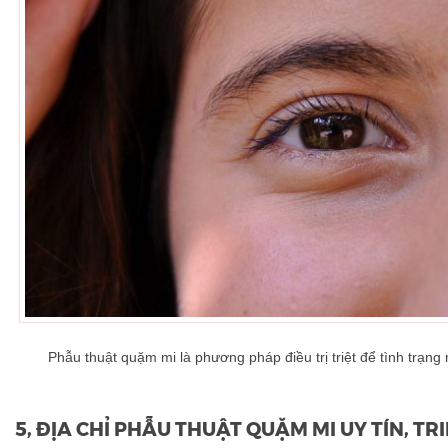
Phẫu thuật quặm mi là phương pháp điều trị triệt để tình trạn
5, ĐỊA CHỈ PHẪU THUẬT QUẶM MI UY TÍN, TRI