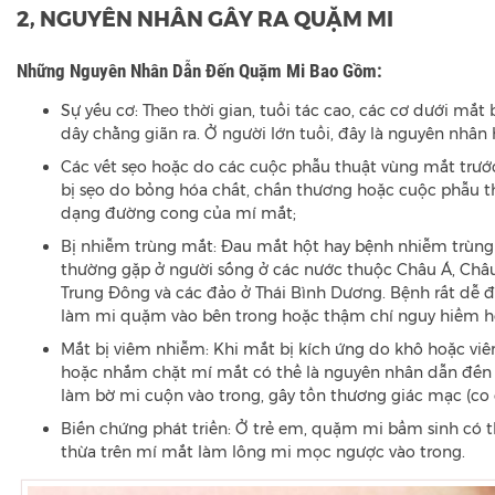
2, NGUYÊN NHÂN GÂY RA QUẶM MI
Những Nguyên Nhân Dẫn Đến Quặm Mi Bao Gồm:
Sự yếu cơ: Theo thời gian, tuổi tác cao, các cơ dưới mắt
dây chằng giãn ra. Ở người lớn tuổi, đây là nguyên nhâ
Các vết sẹo hoặc do các cuộc phẫu thuật vùng mắt trư
bị sẹo do bỏng hóa chất, chấn thương hoặc cuộc phẫu t
dạng đường cong của mí mắt;
Bị nhiễm trùng mắt: Đau mắt hột hay bệnh nhiễm trùng
thường gặp ở người sống ở các nước thuộc Châu Á, Châu
Trung Đông và các đảo ở Thái Bình Dương. Bệnh rất dễ để
làm mi quặm vào bên trong hoặc thậm chí nguy hiểm hơ
Mắt bị viêm nhiễm: Khi mắt bị kích ứng do khô hoặc vi
hoặc nhắm chặt mí mắt có thể là nguyên nhân dẫn đến 
làm bờ mi cuộn vào trong, gây tổn thương giác mạc (co
Biến chứng phát triển: Ở trẻ em, quặm mi bẩm sinh có 
thừa trên mí mắt làm lông mi mọc ngược vào trong.