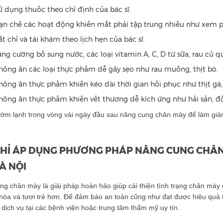
ử dụng thuốc theo chỉ định của bác sĩ.
ạn chế các hoạt động khiến mắt phải tập trung nhiều như xem p
ắt chỉ và tái khám theo lịch hẹn của bác sĩ.
ăng cường bổ sung nước, các loại vitamin A, C, D từ sữa, rau củ q
hông ăn các loại thực phẩm dễ gây sẹo như rau muống, thịt bò.
hông ăn thực phẩm khiến kéo dài thời gian hồi phục như thịt gà, 
hông ăn thực phẩm khiến vết thương dễ kích ứng như hải sản, đồ
ờm lạnh trong vòng vài ngày đầu sau nâng cung chân mày để làm giả
CHỈ ÁP DỤNG PHƯƠNG PHÁP NÂNG CUNG CHÂN M
À NỘI
ng chân mày là giải pháp hoàn hảo giúp cải thiện tình trạng chân mà
 hòa và tươi trẻ hơn. Để đảm bảo an toàn cũng như đạt được hiệu qu
dịch vụ tại các bệnh viện hoặc trung tâm thẩm mỹ uy tín.