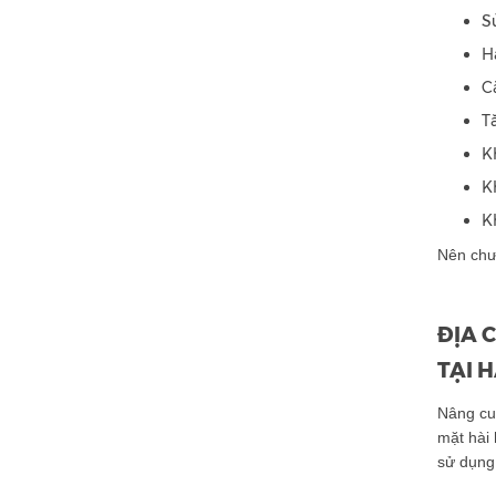
S
H
C
T
K
K
K
Nên chư
ĐỊA 
TẠI H
Nâng cu
mặt hài
sử dụng 