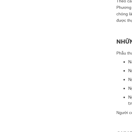
Theo các
Phương 
chóng là
được thự
NHỮN
Phẫu th
N
N
N
N
N
t
Người c