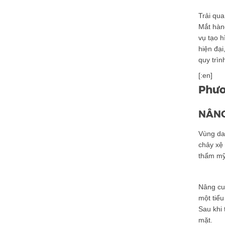
Trải qua
Mắt hàn
vụ tạo 
hiện đại
quy trì
[:en]
Phươ
NÂNG
Vùng da 
chảy xệ 
thẩm mỹ 
Nâng cun
một tiểu
Sau khi 
mặt.