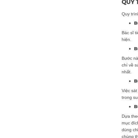
QUY 
Quy trì
B
Bác sĩ t
hiện.
B
Bước nà
chí về 
nhất.
B
Việc sát
trong su
B
Dựa the
mục đích
dùng chỉ
chùng th