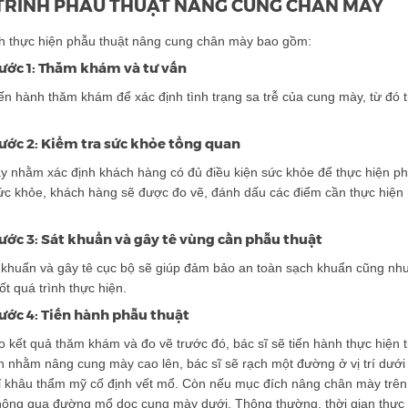
TRÌNH PHẪU THUẬT NÂNG CUNG CHÂN MÀY
nh thực hiện phẫu thuật nâng cung chân mày bao gồm:
ước 1: Thăm khám và tư vấn
iến hành thăm khám để xác định tình trạng sa trễ của cung mày, từ đ
ước 2: Kiểm tra sức khỏe tổng quan
y nhằm xác định khách hàng có đủ điều kiện sức khỏe để thực hiện p
sức khỏe, khách hàng sẽ được đo vẽ, đánh dấu các điểm cần thực hiệ
ước 3: Sát khuẩn và gây tê vùng cần phẫu thuật
 khuẩn và gây tê cục bộ sẽ giúp đảm bảo an toàn sạch khuẩn cũng như
ốt quá trình thực hiện.
ước 4: Tiến hành phẫu thuật
o kết quả thăm khám và đo vẽ trước đó, bác sĩ sẽ tiến hành thực hiệ
 nhằm nâng cung mày cao lên, bác sĩ sẽ rạch một đường ở vị trí dưới
 khâu thẩm mỹ cố định vết mổ. Còn nếu mục đích nâng chân mày trên đ
ông qua đường mổ dọc cung mày dưới. Thông thường, thời gian thực hi