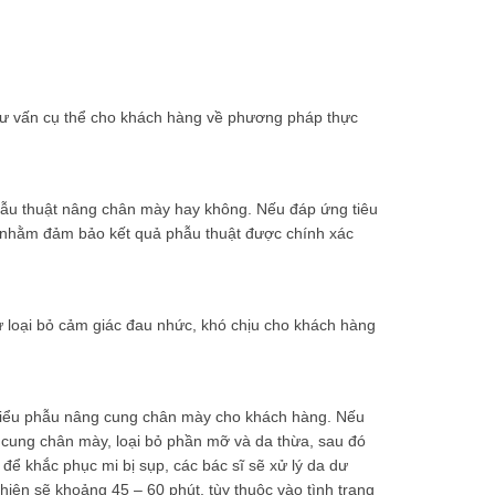
ó tư vấn cụ thể cho khách hàng về phương pháp thực
hẫu thuật nâng chân mày hay không. Nếu đáp ứng tiêu
n nhằm đảm bảo kết quả phẫu thuật được chính xác
 loại bỏ cảm giác đau nhức, khó chịu cho khách hàng
n tiểu phẫu nâng cung chân mày cho khách hàng. Nếu
 cung chân mày, loại bỏ phần mỡ và da thừa, sau đó
ể khắc phục mi bị sụp, các bác sĩ sẽ xử lý da dư
ện sẽ khoảng 45 – 60 phút, tùy thuộc vào tình trạng