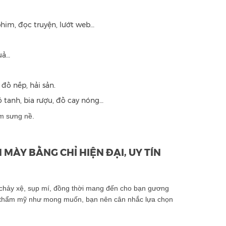
him, đọc truyện, lướt web…
uả…
đồ nếp, hải sản.
 tanh, bia rượu, đồ cay nóng…
m sưng nề.
ÀY BẰNG CHỈ HIỆN ĐẠI, UY TÍN
y chảy xệ, sụp mí, đồng thời mang đến cho bạn gương
ả thẩm mỹ như mong muốn, bạn nên cân nhắc lựa chọn