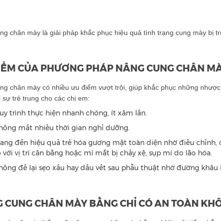
g chân mày là giải pháp khắc phục hiệu quả tình trạng cung mày bị tr
IỂM CỦA PHƯƠNG PHÁP NÂNG CUNG CHÂN MÀ
ng chân mày có nhiều ưu điểm vượt trội, giúp khắc phục những nhược
 sự trẻ trung cho các chị em:
uy trình thực hiện nhanh chóng, ít xâm lấn.
hông mất nhiều thời gian nghỉ dưỡng.
ang đến hiệu quả trẻ hóa gương mặt toàn diện nhờ điều chỉnh, cả
o với vị trí cân bằng hoặc mí mắt bị chảy xệ, sụp mí do lão hóa.
hông để lại sẹo xấu hay dấu vết sau phẫu thuật nhờ đường khâ
 CUNG CHÂN MÀY BẰNG CHỈ CÓ AN TOÀN KH