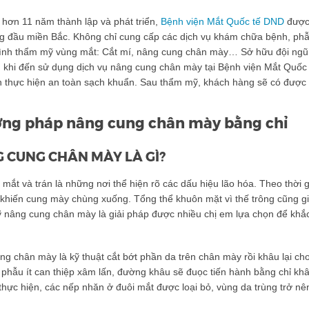
 hơn 11 năm thành lập và phát triển,
Bệnh viện Mắt Quốc tế DND
được 
g đầu miền Bắc. Không chỉ cung cấp các dịch vụ khám chữa bệnh, phẫu
hình thẩm mỹ vùng mắt: Cắt mí, nâng cung chân mày… Sở hữu đội ngũ 
, khi đến sử dụng dịch vụ nâng cung chân mày tại Bệnh viện Mắt Quốc
nh thực hiện an toàn sạch khuẩn. Sau thẩm mỹ, khách hàng sẽ có được
ng pháp nâng cung chân mày bằng chỉ
 CUNG CHÂN MÀY LÀ GÌ?
mắt và trán là những nơi thể hiện rõ các dấu hiệu lão hóa. Theo thời 
khiến cung mày chùng xuống. Tổng thể khuôn mặt vì thế trông cũng gi
nâng cung chân mày là giải pháp được nhiều chị em lựa chọn để khắc 
g chân mày là kỹ thuật cắt bớt phần da trên chân mày rồi khâu lại cho
 phẫu ít can thiệp xâm lấn, đường khâu sẽ đuọc tiến hành bằng chỉ k
thực hiện, các nếp nhăn ở đuôi mắt được loại bỏ, vùng da trùng trở n