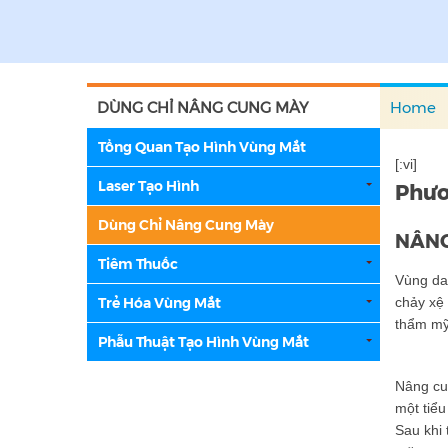
DÙNG CHỈ NÂNG CUNG MÀY
Home
Tổng Quan Tạo Hình Vùng Mắt
[:vi]
Laser Tạo Hình
Phươ
Dùng Chỉ Nâng Cung Mày
NÂNG
Tiêm Thuốc
Vùng da 
Trẻ Hóa Vùng Mắt
chảy xệ 
thẩm mỹ 
Phẫu Thuật Tạo Hình Vùng Mắt
Nâng cun
một tiểu
Sau khi 