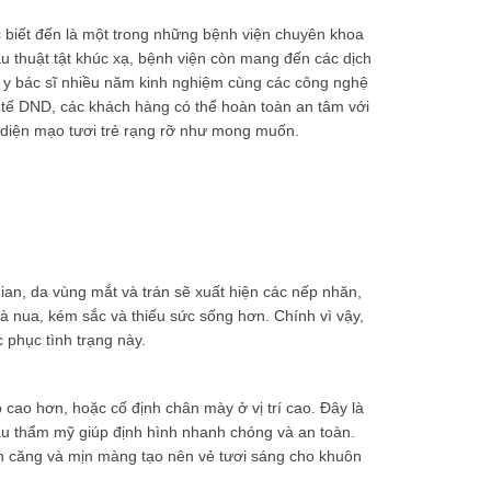
biết đến là một trong những bệnh viện chuyên khoa
 thuật tật khúc xạ, bệnh viện còn mang đến các dịch
y bác sĩ nhiều năm kinh nghiệm cùng các công nghệ
 tế DND, các khách hàng có thể hoàn toàn an tâm với
 diện mạo tươi trẻ rạng rỡ như mong muốn.
gian, da vùng mắt và trán sẽ xuất hiện các nếp nhăn,
à nua, kém sắc và thiếu sức sống hơn. Chính vì vậy,
phục tình trạng này.
 cao hơn, hoặc cố định chân mày ở vị trí cao. Đây là
hâu thẩm mỹ giúp định hình nhanh chóng và an toàn.
ên căng và mịn màng tạo nên vẻ tươi sáng cho khuôn