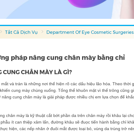
Tất Cả Dịch Vụ
Department Of Eye Cosmetic Surgeries
ng pháp nâng cung chân mày bằng chỉ
 CUNG CHÂN MÀY LÀ GÌ?
mắt và trán là những nơi thể hiện rõ các dấu hiệu lão hóa. Theo thời 
khiến cung mày chùng xuống. Tổng thể khuôn mặt vì thế trông cũng gi
nâng cung chân mày là giải pháp được nhiều chị em lựa chọn để khắc 
g chân mày là kỹ thuật cắt bớt phần da trên chân mày rồi khâu lại cho
 phẫu ít can thiệp xâm lấn, đường khâu sẽ đuọc tiến hành bằng chỉ k
thực hiện, các nếp nhăn ở đuôi mắt được loại bỏ, vùng da trùng trở n