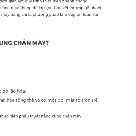
ơn giản với quy trình thực hiện nhanh chóng.
cũng như không để lại sẹo. Các vết thương sẽ nhanh
ng mày bằng chỉ là phương pháp làm đẹp an toàn khi
CUNG CHÂN MÀY?
 do lão hóa.
i hòa tổng thể và có một đôi mắt to tròn trẻ
 thực hiện phẫu thuật nâng cung chân mày