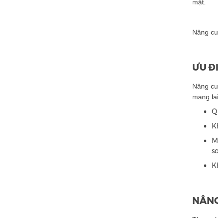
mặt.
Nâng cun
ƯU Đ
Nâng cu
mang lại
Q
K
M
s
K
NÂNG