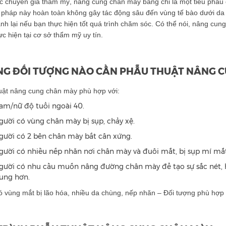
 chuyên gia thẩm mỹ, nâng cung chân mày bằng chỉ là một tiểu phẫu đ
pháp này hoàn toàn không gây tác động sâu đến vùng tế bào dưới da 
nh lại nếu bạn thực hiện tốt quá trình chăm sóc. Có thể nói, nâng cu
c hiện tại cơ sở thẩm mỹ uy tín.
G ĐỐI TƯỢNG NÀO CẦN PHẪU THUẬT NÂNG 
uật nâng cung chân mày phù hợp với:
am/nữ độ tuổi ngoài 40.
gười có vùng chân mày bị sụp, chảy xệ.
gười có 2 bên chân mày bất cân xứng.
gười có nhiều nếp nhăn nơi chân mày và đuôi mắt, bị sụp mí mắt
gười có nhu cầu muốn nâng đường chân mày để tạo sự sắc nét, hà
rung hơn.
ó vùng mắt bị lão hóa, nhiều da chùng, nếp nhăn – Đối tượng phù hợp