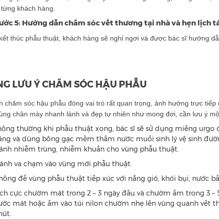
 từng khách hàng.
ước 5: Hướng dẫn chăm sóc vết thương tại nhà và hẹn lịch t
kết thúc phẫu thuật, khách hàng sẽ nghỉ ngơi và được bác sĩ hướng d
G LƯU Ý CHĂM SÓC HẬU PHẪU
h chăm sóc hậu phẫu đóng vai trò rất quan trọng, ảnh hưởng trực tiếp
ùng chân mày nhanh lành và đẹp tự nhiên như mong đợi, cần lưu ý một
hông thường khi phẫu thuật xong, bác sĩ sẽ sử dụng miếng urgo để
ăng và dùng bông gạc mềm thấm nước muối sinh lý vệ sinh đườn
ránh nhiễm trùng, nhiễm khuẩn cho vùng phẫu thuật.
ránh va chạm vào vùng mới phẫu thuật.
hông để vùng phẫu thuật tiếp xúc với nắng gió, khói bụi, nước bẩ
ích cực chườm mát trong 2 – 3 ngày đầu và chườm ấm trong 3 – 5
ước mát hoặc ấm vào túi nilon chườm nhẹ lên vùng quanh vết thư
hút.