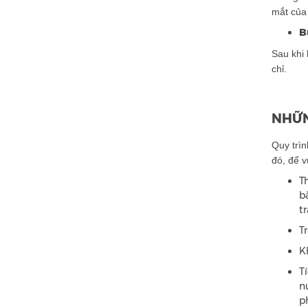
mắt của
B
Sau khi 
chỉ.
NHỮN
Quy trìn
đó, để v
T
b
t
T
K
T
n
p