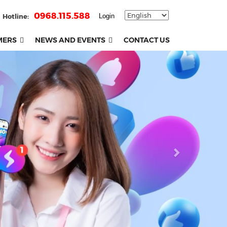
0968.115.588
Hotline:
Login
MERS
NEWS AND EVENTS
CONTACT US
Next