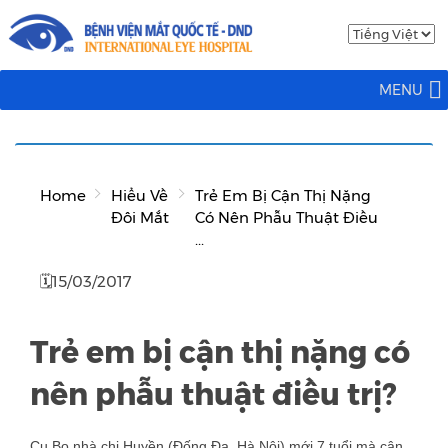
MENU
Home
Hiểu Về
Trẻ Em Bị Cận Thị Nặng
Đôi Mắt
Có Nên Phẫu Thuật Điều
...
🗓15/03/2017
Trẻ em bị cận thị nặng có
nên phẫu thuật điều trị?
Cu Bo nhà chị Huyền (Đống Đa, Hà Nội) mới 7 tuổi mà cận