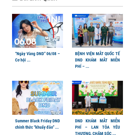
“Ngày Vàng DND” 06/08 –
BỆNH VIỆN MẮT QUỐC TẾ
Cơ hội ...
DND KHÁM MẮT MIỄN
PHÍ – ...
Summer Black Friday DND
DND KHÁM MẮT MIỄN
chính thức “khuấy đảo” ...
PHÍ – LAN TỎA YÊU
THƯƠNG, CHĂM SÓC ...