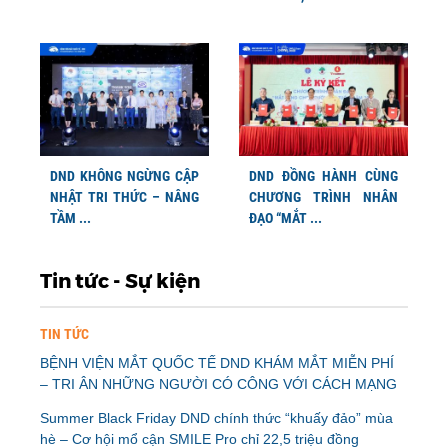
DND KHÔNG NGỪNG CẬP
DND ĐỒNG HÀNH CÙNG
NHẬT TRI THỨC – NÂNG
CHƯƠNG TRÌNH NHÂN
TẦM ...
ĐẠO “MẮT ...
Tin tức - Sự kiện
TIN TỨC
BỆNH VIỆN MẮT QUỐC TẾ DND KHÁM MẮT MIỄN PHÍ
– TRI ÂN NHỮNG NGƯỜI CÓ CÔNG VỚI CÁCH MẠNG
Summer Black Friday DND chính thức “khuấy đảo” mùa
hè – Cơ hội mổ cận SMILE Pro chỉ 22,5 triệu đồng