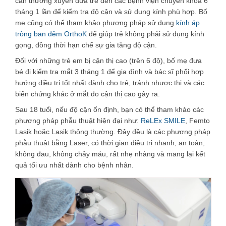
cần thường xuyên đưa trẻ đến các bệnh viện chuyên khoa 6
tháng 1 lần để kiểm tra độ cận và sử dụng kính phù hợp. Bố
mẹ cũng có thể tham khảo phương pháp sử dụng
kính áp
tròng ban đêm OrthoK
để giúp trẻ không phải sử dụng kính
gọng, đồng thời hạn chế sự gia tăng độ cận.
Đối với những trẻ em bị cận thị cao (trên 6 độ), bố mẹ đưa
bé đi kiểm tra mắt 3 tháng 1 để gia đình và bác sĩ phối hợp
hướng điều trị tốt nhất dành cho trẻ, tránh nhược thị và các
biến chứng khác ở mắt do cận thị cao gây ra.
Sau 18 tuổi, nếu độ cận ổn định, bạn có thể tham khảo các
phương pháp phẫu thuật hiện đại như:
ReLEx SMILE
, Femto
Lasik hoặc Lasik thông thường. Đây đều là các phương pháp
phẫu thuật bằng Laser, có thời gian điều trị nhanh, an toàn,
không đau, không chảy máu, rất nhẹ nhàng và mang lại kết
quả tối ưu nhất dành cho bệnh nhân.