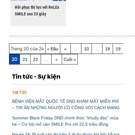
Hồi phục thị lực với ReLEx
SMILE sau 23 giây
Trang 20 của 24
...
...
« Đầu
«
10
18
19
20
...
21
22
»
Cuối »
Tin tức - Sự kiện
TIN TỨC
BỆNH VIỆN MẮT QUỐC TẾ DND KHÁM MẮT MIỄN PHÍ
– TRI ÂN NHỮNG NGƯỜI CÓ CÔNG VỚI CÁCH MẠNG
Summer Black Friday DND chính thức “khuấy đảo” mùa
hè – Cơ hội mổ cận SMILE Pro chỉ 22,5 triệu đồng
Người 18-35 tuổi cận thị trên 3 đi-ốp được Hà Nội hỗ trợ