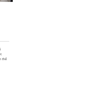
ị
ực
n thế