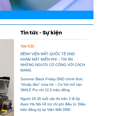
Tin tức - Sự kiện
TIN TỨC
BỆNH VIỆN MẮT QUỐC TẾ DND
KHÁM MẮT MIỄN PHÍ – TRI ÂN
NHỮNG NGƯỜI CÓ CÔNG VỚI CÁCH
MẠNG
Summer Black Friday DND chính thức
“khuấy đảo” mùa hè – Cơ hội mổ cận
SMILE Pro chỉ 22,5 triệu đồng
Người 18-35 tuổi cận thị trên 3 đi-ốp
được Hà Nội hỗ trợ chi phí điều trị: Điều
kiện đăng ký tại Viện Mắt DND