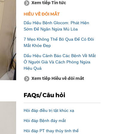
Xem tiếp Tin tức
HIỂU VỀ ĐÔI MẮT
Dấu Hiệu Bệnh Glocom: Phát Hiện
Sớm Để Ngăn Ngừa Mù Lòa
7 Mẹo Không Thể Bỏ Qua Để Có Đôi
Mắt Khỏe Đẹp
Dấu Hiệu Cảnh Báo Các Bệnh Về Mắt
Ở Người Già Và Cách Phòng Ngừa
Hiệu Quả
Xem tiếp Hiểu về đôi mắt
FAQs/ Câu hỏi
Hỏi đáp điều trị tật khúc xạ
Hỏi đáp Bệnh đáy mắt
Hỏi đáp PT thay thủy tinh thể