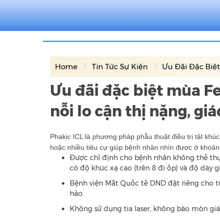
Home
Tin Tức Sự Kiện
Ưu Đãi Đặc Biệt
Ưu đãi đặc biệt mùa F
nỗi lo cận thị nặng, g
Phakic ICL là phương pháp phẫu thuật điều trị tật khú
hoặc nhiều tiêu cự giúp bệnh nhân nhìn được ở khoản
Được chỉ định cho bệnh nhân không thể thự
có độ khúc xạ cao (trên 8 đi ốp) và độ dà
Bệnh viện Mắt Quốc tế DND đặt riêng cho t
hảo.
Không sử dụng tia laser, không bào mòn giá