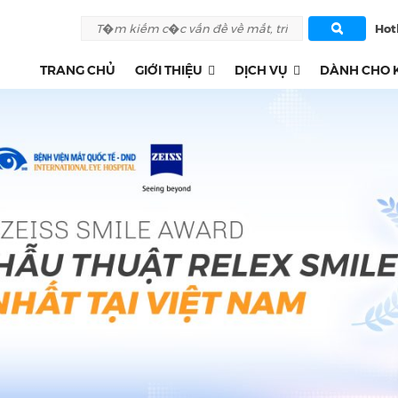
Hotl
TRANG CHỦ
GIỚI THIỆU
DỊCH VỤ
DÀNH CHO 