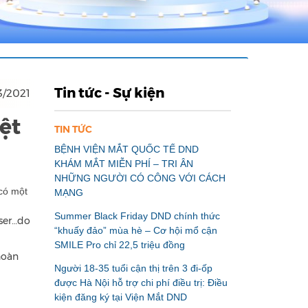
Tin tức - Sự kiện
3/2021
ệt
TIN TỨC
BỆNH VIỆN MẮT QUỐC TẾ DND
KHÁM MẮT MIỄN PHÍ – TRI ÂN
NHỮNG NGƯỜI CÓ CÔNG VỚI CÁCH
 có một
MẠNG
Summer Black Friday DND chính thức
ser…do
“khuấy đảo” mùa hè – Cơ hội mổ cận
SMILE Pro chỉ 22,5 triệu đồng
hoàn
Người 18-35 tuổi cận thị trên 3 đi-ốp
được Hà Nội hỗ trợ chi phí điều trị: Điều
kiện đăng ký tại Viện Mắt DND