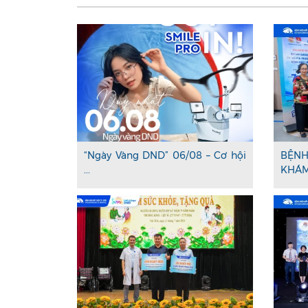
“Ngày Vàng DND” 06/08 – Cơ hội
BỆNH
...
KHÁM 