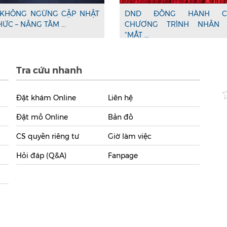
KHÔNG NGỪNG CẬP NHẬT
DND ĐỒNG HÀNH C
HỨC – NÂNG TẦM ...
CHƯƠNG TRÌNH NHÂN 
“MẮT ...
Tra cứu nhanh
Đặt khám Online
Liên hệ
Đặt mổ Online
Bản đồ
CS quyền riêng tư
Giờ làm việc
Hỏi đáp (Q&A)
Fanpage