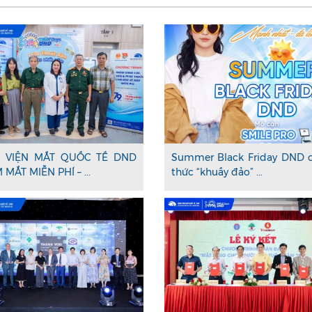
 VIỆN MẮT QUỐC TẾ DND
Summer Black Friday DND 
MẮT MIỄN PHÍ – ...
thức “khuấy đảo” ...