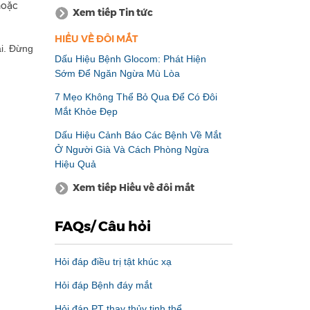
hoặc
Xem tiếp Tin tức
HIỂU VỀ ĐÔI MẮT
ai. Đừng
Dấu Hiệu Bệnh Glocom: Phát Hiện
Sớm Để Ngăn Ngừa Mù Lòa
7 Mẹo Không Thể Bỏ Qua Để Có Đôi
Mắt Khỏe Đẹp
Dấu Hiệu Cảnh Báo Các Bệnh Về Mắt
Ở Người Già Và Cách Phòng Ngừa
Hiệu Quả
Xem tiếp Hiểu về đôi mắt
FAQs/ Câu hỏi
Hỏi đáp điều trị tật khúc xạ
Hỏi đáp Bệnh đáy mắt
Hỏi đáp PT thay thủy tinh thể