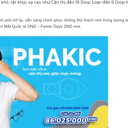
khó, tật khúc xạ cao như Cận thị đến 18 Diop, Loạn đến 6 Diop 
inh anh trở lại, sẵn sàng chinh phục những thử thách mới trong tương l
 viện Mắt Quốc tế DND – Femto Days DND nhé.