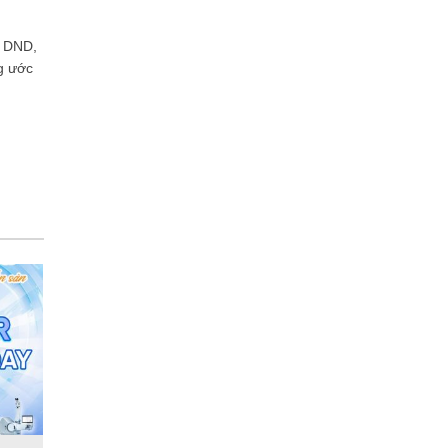
y DND,
g ước