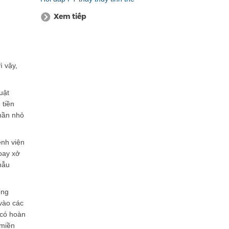
Xem tiếp
ì vậy,
uật
 tiền
phần nhỏ
ệnh viện
xoay xở
hẫu
ong
vào các
 có hoàn
 miền