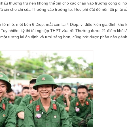
hẩu thường trú nên không thể xin cho các cháu vào trường công đi họ
 xin cho chị của Thưởng vào trường tư. Học phí đắt đỏ nên tôi phải o
 từ nhỏ, một bên 6 Diop, mắt còn lại 4 Diop, vì điều kiện gia đình khó
Tuy nhiên, kỳ thi tốt nghiệp THPT vừa rồi Thưởng được 21 điểm khối A
 một tương lai ổn định và tươi sáng hơn, cũng bớt được phần nào gán