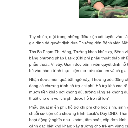
Tuy nhiên, một trong những điều kiện xét tuyển vào cá
gia đình đã quyết định đưa Thưởng đến Bệnh viện Mắt
Ths.Bs Phạm Thị Hằng, Trưởng khoa khúc xạ, Bệnh vi
bằng phương pháp Lasik (Chi phí phẫu thuật thấp nhấ
phẫu thuật. Vì vậy, Giám đốc bệnh viện quyết định h
bé vào hành trình thực hiện mơ ước của em và cả gia 
Nhận được món quà bất ngờ này, Thưởng xúc động chia
đang có chương trình hỗ trợ chi phí. Hỗ trợ khá cao r
mượn tiền khắp nơi không đủ, tưởng rằng sẽ không đư
thuật cho em với chi phí được hỗ trợ rất lớn”.
Phẫu thuật miễn phí, hỗ trợ chi phí cho học sinh, si
chuỗi sự kiện của chương trình Lasik’s Day DND. Tha
hoạt động ý nghĩa như: khám, tầm soát, cấp đơn kính c
cảnh đặc biệt khó khăn; xây trường cho trẻ em vùng c