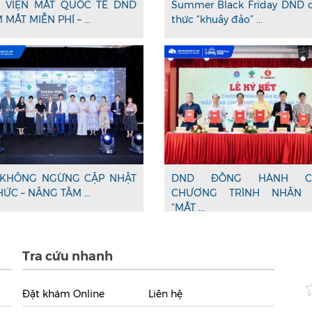
 VIỆN MẮT QUỐC TẾ DND
Summer Black Friday DND 
MẮT MIỄN PHÍ – ...
thức “khuấy đảo” ...
KHÔNG NGỪNG CẬP NHẬT
DND ĐỒNG HÀNH C
HỨC – NÂNG TẦM ...
CHƯƠNG TRÌNH NHÂN 
“MẮT ...
Tra cứu nhanh
Đặt khám Online
Liên hệ