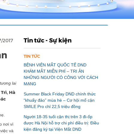
Tin tức - Sự kiện
7/2017
ăn
TIN TỨC
BỆNH VIỆN MẮT QUỐC TẾ DND
KHÁM MẮT MIỄN PHÍ – TRI ÂN
NHỮNG NGƯỜI CÓ CÔNG VỚI CÁCH
tương lai
MẠNG
Trì, Hà
Summer Black Friday DND chính thức
oác
“khuấy đảo” mùa hè – Cơ hội mổ cận
SMILE Pro chỉ 22,5 triệu đồng
mẹ.
Người 18-35 tuổi cận thị trên 3 đi-ốp
được Hà Nội hỗ trợ chi phí điều trị: Điều
 nơi vì
kiện đăng ký tại Viện Mắt DND
việc và