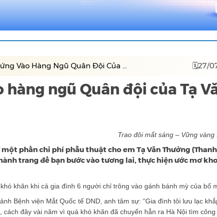
ng Vào Hàng Ngũ Quân Đội Của ...
🗓27/0
 hàng ngũ Quân đội của Tạ V
Trao đôi mắt sáng – Vững vàng 
 một phần chi phí phẫu thuật cho em Tạ Văn Thưởng (Thanh 
là hành trang để bạn bước vào tương lai, thực hiện ước mơ kh
khó khăn khi cả gia đình 6 người chỉ trông vào gánh bánh mỳ của bố 
ảnh Bệnh viện Mắt Quốc tế DND, anh tâm sự: “Gia đình tôi lưu lạc khắp
, cách đây vài năm vì quá khó khăn đã chuyển hẳn ra Hà Nội tìm công 