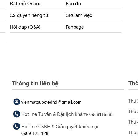
Đặt mổ Online
Bản đồ
CS quyền riêng tư
Giờ làm việc
Hỏi đáp (Q&A)
Fanpage
Thông tin liên hệ
Thờ
Thứ 
vienmatquoctednd@gmail.com
Thứ 
Hotline Tư vấn & Đặt lịch khám:
0968115588
Thứ 
Hotline CSKH & Giải quyết khiếu nại:
Thứ 
0969.128.128