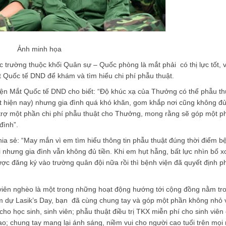
Ảnh minh họa
c trường thuộc khối Quân sự – Quốc phòng là mắt phải có thị lực tốt, v
 Quốc tế DND để khám và tìm hiểu chi phí phẫu thuật.
ện Mắt Quốc tế DND cho biết: “Độ khúc xạ của Thưởng có thể phẫu th
t hiện nay) nhưng gia đình quá khó khăn, gom khắp nơi cũng không đủ
ỗ trợ một phần chi phí phẫu thuật cho Thưởng, mong rằng sẽ góp một 
đình”.
 sẻ: “May mắn vì em tìm hiểu thông tin phẫu thuật đúng thời điểm b
ồi nhưng gia đình vẫn không đủ tiền. Khi em hụt hẫng, bất lực nhìn bố 
ợc đăng ký vào trường quân đội nữa rồi thì bệnh viện đã quyết định p
nh viên nghèo là một trong những hoạt động hướng tới cộng đồng nằm tr
m dự Lasik’s Day, bạn đã cùng chung tay và góp một phần không nhỏ 
ho học sinh, sinh viên; phẫu thuật điều trị TKX miễn phí cho sinh viên
ao; chung tay mang lại ánh sáng, niềm vui cho người cao tuổi trên mọi