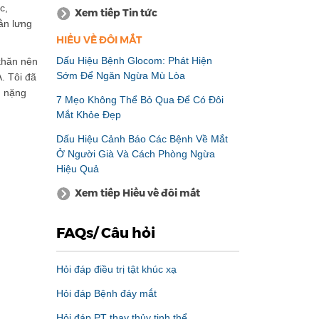
c,
Xem tiếp Tin tức
ằn lưng
HIỂU VỀ ĐÔI MẮT
Dấu Hiệu Bệnh Glocom: Phát Hiện
 khăn nên
Sớm Để Ngăn Ngừa Mù Lòa
. Tôi đã
h nặng
7 Mẹo Không Thể Bỏ Qua Để Có Đôi
Mắt Khỏe Đẹp
Dấu Hiệu Cảnh Báo Các Bệnh Về Mắt
Ở Người Già Và Cách Phòng Ngừa
Hiệu Quả
Xem tiếp Hiểu về đôi mắt
FAQs/ Câu hỏi
Hỏi đáp điều trị tật khúc xạ
Hỏi đáp Bệnh đáy mắt
Hỏi đáp PT thay thủy tinh thể