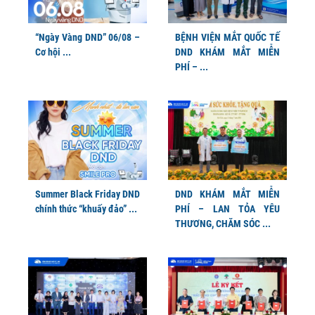
“Ngày Vàng DND” 06/08 –
BỆNH VIỆN MẮT QUỐC TẾ
Cơ hội ...
DND KHÁM MẮT MIỄN
PHÍ – ...
Summer Black Friday DND
DND KHÁM MẮT MIỄN
chính thức “khuấy đảo” ...
PHÍ – LAN TỎA YÊU
THƯƠNG, CHĂM SÓC ...