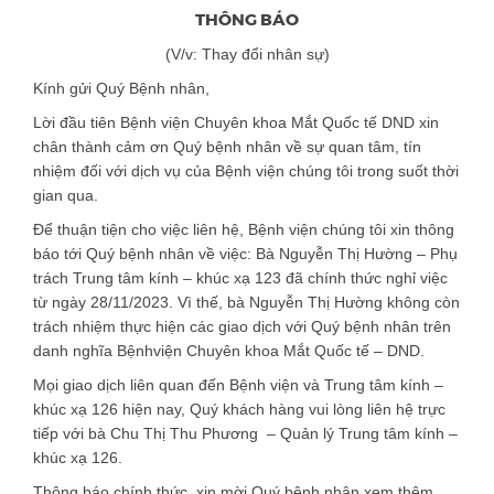
THÔNG BÁO
(V/v: Thay đổi nhân sự)
Kính gửi Quý Bệnh nhân,
Lời đầu tiên Bệnh viện Chuyên khoa Mắt Quốc tế DND xin
chân thành cảm ơn Quý bệnh nhân về sự quan tâm, tín
nhiệm đối với dịch vụ của Bệnh viện chúng tôi trong suốt thời
gian qua.
Để thuận tiện cho việc liên hệ, Bệnh viện chúng tôi xin thông
báo tới Quý bệnh nhân về việc: Bà Nguyễn Thị Hường – Phụ
trách Trung tâm kính – khúc xạ 123 đã chính thức nghỉ việc
từ ngày 28/11/2023. Vì thế, bà Nguyễn Thị Hường không còn
trách nhiệm thực hiện các giao dịch với Quý bệnh nhân trên
danh nghĩa Bệnhviện Chuyên khoa Mắt Quốc tế – DND.
Mọi giao dịch liên quan đến Bệnh viện và Trung tâm kính –
khúc xạ 126 hiện nay, Quý khách hàng vui lòng liên hệ trực
tiếp với bà Chu Thị Thu Phương – Quản lý Trung tâm kính –
khúc xạ 126.
Thông báo chính thức, xin mời Quý bệnh nhân xem thêm