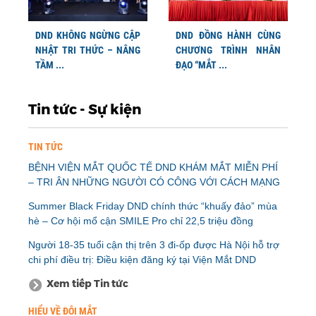
DND KHÔNG NGỪNG CẬP
DND ĐỒNG HÀNH CÙNG
NHẬT TRI THỨC – NÂNG
CHƯƠNG TRÌNH NHÂN
TẦM ...
ĐẠO “MẮT ...
Tin tức - Sự kiện
TIN TỨC
BỆNH VIỆN MẮT QUỐC TẾ DND KHÁM MẮT MIỄN PHÍ
– TRI ÂN NHỮNG NGƯỜI CÓ CÔNG VỚI CÁCH MẠNG
Summer Black Friday DND chính thức “khuấy đảo” mùa
hè – Cơ hội mổ cận SMILE Pro chỉ 22,5 triệu đồng
Người 18-35 tuổi cận thị trên 3 đi-ốp được Hà Nội hỗ trợ
chi phí điều trị: Điều kiện đăng ký tại Viện Mắt DND
Xem tiếp Tin tức
HIỂU VỀ ĐÔI MẮT