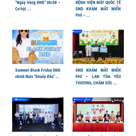
“Ngày Vàng DND” 06/08 –
BỆNH VIỆN MẮT QUỐC TẾ
Cơ hội ...
DND KHÁM MẮT MIỄN
PHÍ – ...
Summer Black Friday DND
DND KHÁM MẮT MIỄN
chính thức “khuấy đảo” ...
PHÍ – LAN TỎA YÊU
THƯƠNG, CHĂM SÓC ...