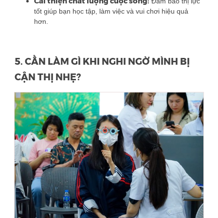
Cải thiện chất lượng cuộc sống:
Đảm bảo thị lực
tốt giúp bạn học tập, làm việc và vui chơi hiệu quả
hơn.
5. CẦN LÀM GÌ KHI NGHI NGỜ MÌNH BỊ
CẬN THỊ NHẸ?