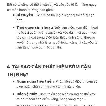
Bất cứ ai cũng có thể bị cận thị và các yếu tố làm tăng nguy
cơ mắc bệnh thường bao gồm:
Di truyền:
Trẻ em có ba mẹ bị cận thị thì dễ bị cận
hơn.
Thói quen sinh hoạt:
Ngồi làm việc, xem điện thoại
hoặc tivi quá thường xuyên và kéo dài, thói quen học
tập sinh hoạt trong điều kiện thiếu ánh sáng, thường
xuyên ở trong nhà ít ra ngoài trời… cũng là các yếu tố
làm tăng nguy cơ mắc cận thị.
4. TẠI SAO CẦN PHÁT HIỆN SỚM CẬN
THỊ NHẸ?
Ngăn ngừa tiến triển:
Phát hiện và điều trị sớm sẽ
giúp ngăn chặn tình trạng cận thị nặng lên.
Bảo vệ mắt:
Giảm thiểu các biến chứng có thể xảy
ra như thoái hóa điểm vàng, bong võng mạc…