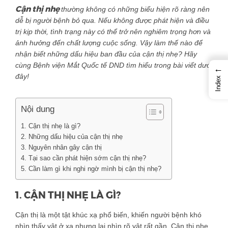
Cận thị nhẹ
thường không có những biểu hiện rõ ràng nên
dễ bị người bệnh bỏ qua. Nếu không được phát hiện và điều
trị kịp thời, tình trạng này có thể trở nên nghiêm trọng hơn và
ảnh hưởng đến chất lượng cuộc sống. Vậy làm thế nào để
nhận biết những dấu hiệu ban đầu của cận thị nhẹ? Hãy
cùng Bệnh viện Mắt Quốc tế DND tìm hiểu trong bài viết dưới
←
đây!
Index
Nội dung
1. Cận thị nhẹ là gì?
2. Những dấu hiệu của cận thị nhẹ
3. Nguyên nhân gây cận thị
4. Tại sao cần phát hiện sớm cận thị nhẹ?
5. Cần làm gì khi nghi ngờ mình bị cận thị nhẹ?
1. CẬN THỊ NHẸ LÀ GÌ?
Cận thị là một tật khúc xạ phổ biến, khiến người bệnh khó
nhìn thấy vật ở xa nhưng lại nhìn rõ vật rất gần. Cận thị nhẹ