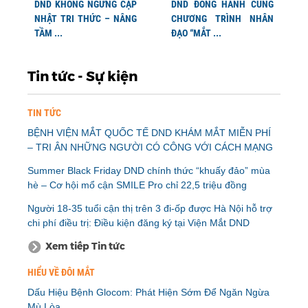
DND KHÔNG NGỪNG CẬP
DND ĐỒNG HÀNH CÙNG
NHẬT TRI THỨC – NÂNG
CHƯƠNG TRÌNH NHÂN
TẦM ...
ĐẠO “MẮT ...
Tin tức - Sự kiện
TIN TỨC
BỆNH VIỆN MẮT QUỐC TẾ DND KHÁM MẮT MIỄN PHÍ
– TRI ÂN NHỮNG NGƯỜI CÓ CÔNG VỚI CÁCH MẠNG
Summer Black Friday DND chính thức “khuấy đảo” mùa
hè – Cơ hội mổ cận SMILE Pro chỉ 22,5 triệu đồng
Người 18-35 tuổi cận thị trên 3 đi-ốp được Hà Nội hỗ trợ
chi phí điều trị: Điều kiện đăng ký tại Viện Mắt DND
Xem tiếp Tin tức
HIỂU VỀ ĐÔI MẮT
Dấu Hiệu Bệnh Glocom: Phát Hiện Sớm Để Ngăn Ngừa
Mù Lòa