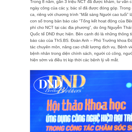
Trong 8 năm, gần 3 triệu NCT đã được khám, tư vấn cá
ngày công của các y, bác sĩ đã được đóng góp. Trong 
ca, riêng với chương trình “Mắt sáng Người cao tuổi” 
con số trong bản báo cáo “Tổng kết hoạt động của Bệ
phí cho NCT tại các địa phương”, do ông Nguyễn Thá
Quốc tế DND thực hiện. Bên cạnh đó là những thông tin
báo cáo của ThS.BS. Đoàn Anh – Phó Trưởng khoa Đáy
tác chuyên môn, nâng cao chất lượng dịch vụ, Bệnh vi
bệnh nhân trong diện chính sách, người có công, ngư
hiện sớm và điều trị kịp thời các bệnh lý về mắt.