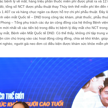
c bệnh lý về mắt; hàng triệu phần thuốc miễn phí được phát ra và 12
đó, tổng số NCT được phẫu thuật thay Thủy tinh thể miễn phí lên đến 
là 1.407 ca và hàng chục ngàn ca được hỗ trợ chi phí phẫu thuật. Đây 
nh viện mắt Quốc tế – DND trong công tác khám, phát thuốc, phẫu thu
i Phong – Tổng phụ trách các dự án cộng đồng của hệ thống Bệnh việ
 mới nhất về các tiến bộ trong điều trị bệnh lý đáy mắt cho NCT trong
 mắt, Bệnh viện Mắt Quốc tế DND. Có thể thấy, không chỉ tập trung 
ện còn chú trọng vào các hoạt động cộng đồng, chia sẻ khó khăn, giúp
ời nghèo, người già neo đơn có điều kiện được khám sức khỏe miễn ph