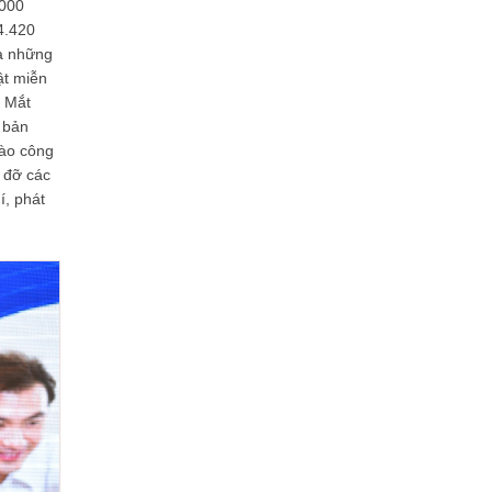
.000
4.420
là những
ật miễn
n Mắt
 bản
vào công
 đỡ các
í, phát