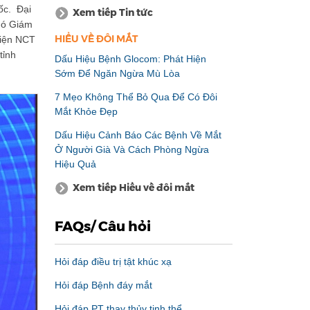
ốc. Đại
Xem tiếp Tin tức
hó Giám
HIỂU VỀ ĐÔI MẮT
diện NCT
tỉnh
Dấu Hiệu Bệnh Glocom: Phát Hiện
Sớm Để Ngăn Ngừa Mù Lòa
7 Mẹo Không Thể Bỏ Qua Để Có Đôi
Mắt Khỏe Đẹp
Dấu Hiệu Cảnh Báo Các Bệnh Về Mắt
Ở Người Già Và Cách Phòng Ngừa
Hiệu Quả
Xem tiếp Hiểu về đôi mắt
FAQs/ Câu hỏi
Hỏi đáp điều trị tật khúc xạ
Hỏi đáp Bệnh đáy mắt
Hỏi đáp PT thay thủy tinh thể