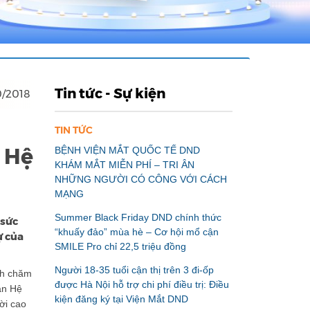
Tin tức - Sự kiện
0/2018
TIN TỨC
i Hệ
BỆNH VIỆN MẮT QUỐC TẾ DND
KHÁM MẮT MIỄN PHÍ – TRI ÂN
NHỮNG NGƯỜI CÓ CÔNG VỚI CÁCH
MẠNG
Summer Black Friday DND chính thức
 sức
“khuấy đảo” mùa hè – Cơ hội mổ cận
ự của
SMILE Pro chỉ 22,5 triệu đồng
Người 18-35 tuổi cận thị trên 3 đi-ốp
ch chăm
được Hà Nội hỗ trợ chi phí điều trị: Điều
àn Hệ
kiện đăng ký tại Viện Mắt DND
ời cao