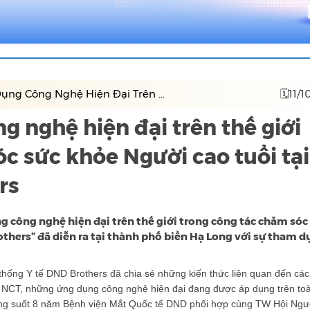
ụng Công Nghệ Hiện Đại Trên ...
🗓11/1
g nghệ hiện đại trên thế giới
c sức khỏe Người cao tuổi tạ
rs
g công nghệ hiện đại trên thế giới trong công tác chăm sóc
thers” đã diễn ra tại thành phố biển Hạ Long với sự tham d
 thống Y tế DND Brothers đã chia sẻ những kiến thức liên quan đến cá
cho NCT, những ứng dụng công nghệ hiện đại đang được áp dụng trên to
 trong suốt 8 năm Bệnh viện Mắt Quốc tế DND phối hợp cùng TW Hội Ngư