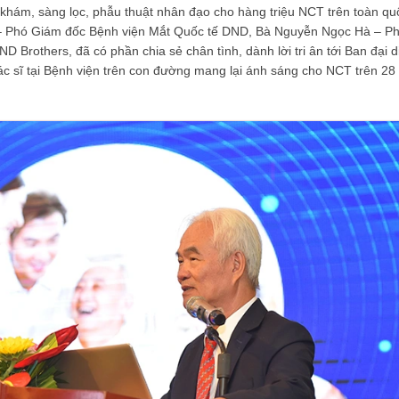
– khám, sàng lọc, phẫu thuật nhân đạo cho hàng triệu NCT trên toàn qu
 – Phó Giám đốc Bệnh viện Mắt Quốc tế DND, Bà Nguyễn Ngọc Hà – P
D Brothers, đã có phần chia sẻ chân tình, dành lời tri ân tới Ban đại 
bác sĩ tại Bệnh viện trên con đường mang lại ánh sáng cho NCT trên 28 