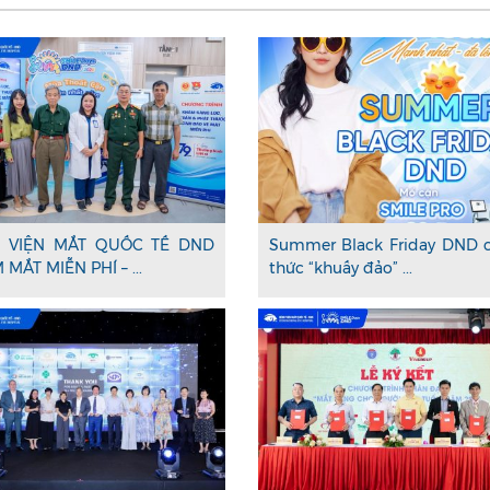
 VIỆN MẮT QUỐC TẾ DND
Summer Black Friday DND 
MẮT MIỄN PHÍ – ...
thức “khuấy đảo” ...