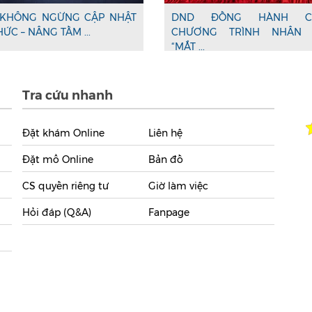
KHÔNG NGỪNG CẬP NHẬT
DND ĐỒNG HÀNH C
HỨC – NÂNG TẦM ...
CHƯƠNG TRÌNH NHÂN 
“MẮT ...
Tra cứu nhanh
Đặt khám Online
Liên hệ
Đặt mổ Online
Bản đồ
CS quyền riêng tư
Giờ làm việc
Hỏi đáp (Q&A)
Fanpage