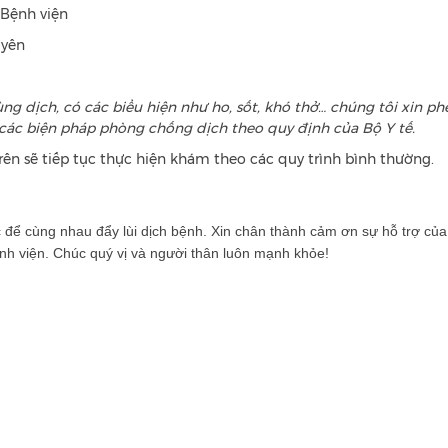
 Bệnh viện
uyên
vùng dịch, có các biểu hiện như ho, sốt, khó thở… chúng tôi xin p
n các biện pháp phòng chống dịch theo quy định của Bộ Y tế.
ên sẽ tiếp tục thực hiện khám theo các quy trình bình thường.
để cùng nhau đẩy lùi dịch bệnh. Xin chân thành cảm ơn sự hỗ trợ của 
nh viện. Chúc quý vị và người thân luôn mạnh khỏe!