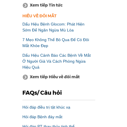
Xem tiếp Tin tức
HIỂU VỀ ĐÔI MẮT
Dấu Hiệu Bệnh Glocom: Phát Hiện
Sớm Để Ngăn Ngừa Mù Lòa
7 Mẹo Không Thể Bỏ Qua Để Có Đôi
Mắt Khỏe Đẹp
Dấu Hiệu Cảnh Báo Các Bệnh Về Mắt
Ở Người Già Và Cách Phòng Ngừa
Hiệu Quả
Xem tiếp Hiểu về đôi mắt
FAQs/ Câu hỏi
Hỏi đáp điều trị tật khúc xạ
Hỏi đáp Bệnh đáy mắt
Hỏi đáp PT thay thủy tinh thể