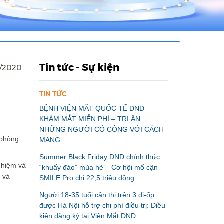
Tin tức - Sự kiện
3/2020
TIN TỨC
BỆNH VIỆN MẮT QUỐC TẾ DND
KHÁM MẮT MIỄN PHÍ – TRI ÂN
NHỮNG NGƯỜI CÓ CÔNG VỚI CÁCH
 phòng
MẠNG
Summer Black Friday DND chính thức
nhiệm và
“khuấy đảo” mùa hè – Cơ hội mổ cận
 và
SMILE Pro chỉ 22,5 triệu đồng
Người 18-35 tuổi cận thị trên 3 đi-ốp
được Hà Nội hỗ trợ chi phí điều trị: Điều
kiện đăng ký tại Viện Mắt DND