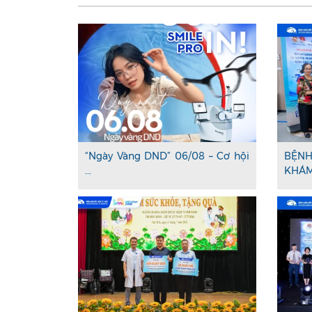
“Ngày Vàng DND” 06/08 – Cơ hội
BỆNH
...
KHÁM 