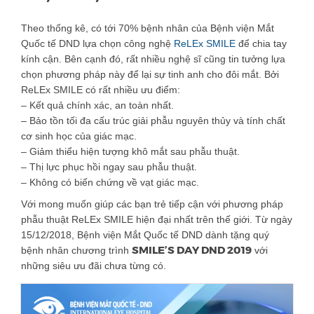
Theo thống kê, có tới 70% bệnh nhân của Bệnh viện Mắt
Quốc tế DND lựa chọn công nghệ
ReLEx SMILE
để chia tay
kính cận. Bên cạnh đó, rất nhiều nghệ sĩ cũng tin tưởng lựa
chọn phương pháp này để lại sự tinh anh cho đôi mắt. Bởi
ReLEx SMILE có rất nhiều ưu điểm:
– Kết quả chính xác, an toàn nhất.
– Bảo tồn tối đa cấu trúc giải phẫu nguyên thủy và tính chất
cơ sinh học của giác mạc.
– Giảm thiểu hiện tượng khô mắt sau ph
ẫu thuật.
– Thị lực phục hồi ngay sau phẫu thuật.
– Không có biến chứng về vạt giác mạc.
Với mong muốn giúp các bạn trẻ tiếp cận với phương pháp
phẫu thuật ReLEx SMILE hiện đại nhất trên thế giới. Từ ngày
15/12/2018, Bệnh viện Mắt Quốc tế DND dành tặng quý
SMILE’S DAY DND 2019
bệnh nhân chương trình
với
những siêu ưu đãi chưa từng có.