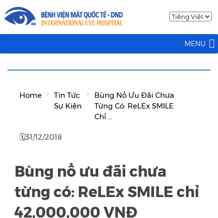
MENU
Home
Tin Tức
Bùng Nổ Ưu Đãi Chưa
Sự Kiện
Từng Có: ReLEx SMILE
Chỉ ...
🗓31/12/2018
Bùng nổ ưu đãi chưa
từng có: ReLEx SMILE chỉ
42,000,000 VNĐ