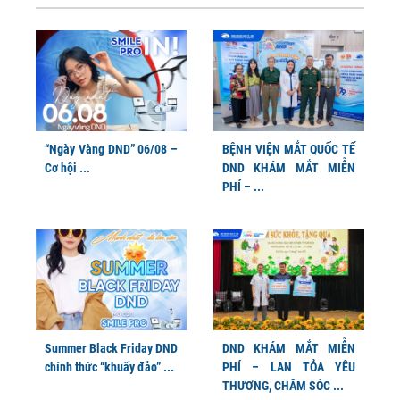
“Ngày Vàng DND” 06/08 –
BỆNH VIỆN MẮT QUỐC TẾ
Cơ hội ...
DND KHÁM MẮT MIỄN
PHÍ – ...
Summer Black Friday DND
DND KHÁM MẮT MIỄN
chính thức “khuấy đảo” ...
PHÍ – LAN TỎA YÊU
THƯƠNG, CHĂM SÓC ...