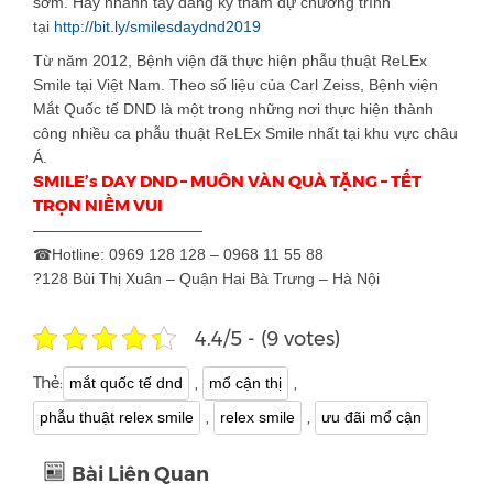
sớm. Hãy nhanh tay đăng ký tham dự chương trình
tại
http://bit.ly/smilesdaydnd2019
Từ năm 2012, Bệnh viện đã thực hiện phẫu thuật ReLEx
Smile tại Việt Nam. Theo số liệu của Carl Zeiss, Bệnh viện
Mắt Quốc tế DND là một trong những nơi thực hiện thành
công nhiều ca phẫu thuật ReLEx Smile nhất tại khu vực châu
Á.
SMILE’s DAY DND – MUÔN VÀN QUÀ TẶNG – TẾT
TRỌN NIỀM VUI
———————————
☎
Hotline: 0969 128 128 – 0968 11 55 88
?
128 Bùi Thị Xuân – Quận Hai Bà Trưng – Hà Nội
4.4/5 - (9 votes)
Thẻ:
,
,
mắt quốc tế dnd
mổ cận thị
,
,
phẫu thuật relex smile
relex smile
ưu đãi mổ cận
Bài Liên Quan