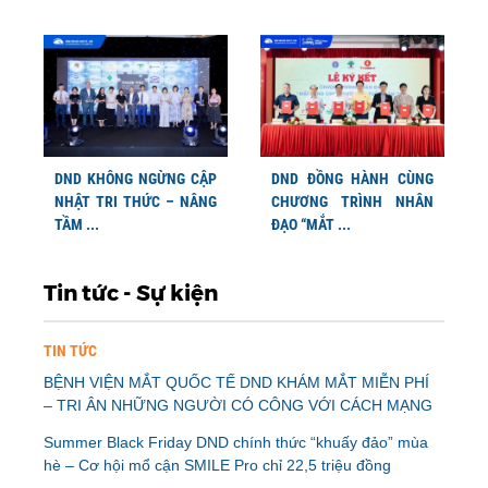
DND KHÔNG NGỪNG CẬP
DND ĐỒNG HÀNH CÙNG
NHẬT TRI THỨC – NÂNG
CHƯƠNG TRÌNH NHÂN
TẦM ...
ĐẠO “MẮT ...
Tin tức - Sự kiện
TIN TỨC
BỆNH VIỆN MẮT QUỐC TẾ DND KHÁM MẮT MIỄN PHÍ
– TRI ÂN NHỮNG NGƯỜI CÓ CÔNG VỚI CÁCH MẠNG
Summer Black Friday DND chính thức “khuấy đảo” mùa
hè – Cơ hội mổ cận SMILE Pro chỉ 22,5 triệu đồng