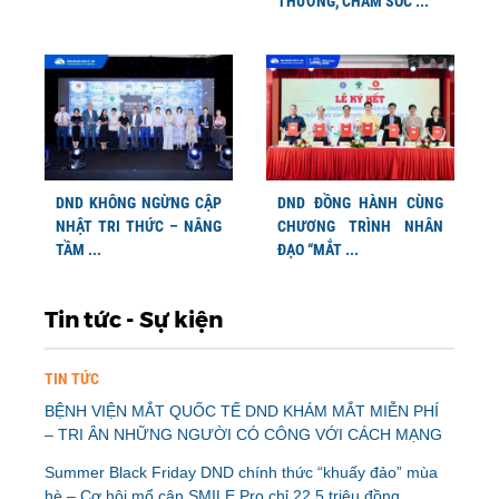
THƯƠNG, CHĂM SÓC ...
DND KHÔNG NGỪNG CẬP
DND ĐỒNG HÀNH CÙNG
NHẬT TRI THỨC – NÂNG
CHƯƠNG TRÌNH NHÂN
TẦM ...
ĐẠO “MẮT ...
Tin tức - Sự kiện
TIN TỨC
BỆNH VIỆN MẮT QUỐC TẾ DND KHÁM MẮT MIỄN PHÍ
– TRI ÂN NHỮNG NGƯỜI CÓ CÔNG VỚI CÁCH MẠNG
Summer Black Friday DND chính thức “khuấy đảo” mùa
hè – Cơ hội mổ cận SMILE Pro chỉ 22,5 triệu đồng