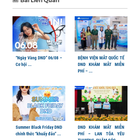
Bài Liên Quan
“Ngày Vàng DND” 06/08 –
BỆNH VIỆN MẮT QUỐC TẾ
Cơ hội ...
DND KHÁM MẮT MIỄN
PHÍ – ...
Summer Black Friday DND
DND KHÁM MẮT MIỄN
chính thức “khuấy đảo” ...
PHÍ – LAN TỎA YÊU