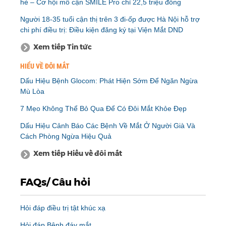
hè – Cơ hội mổ cận SMILE Pro chỉ 22,5 triệu đồng
Người 18-35 tuổi cận thị trên 3 đi-ốp được Hà Nội hỗ trợ
chi phí điều trị: Điều kiện đăng ký tại Viện Mắt DND
Xem tiếp Tin tức
HIỂU VỀ ĐÔI MẮT
Dấu Hiệu Bệnh Glocom: Phát Hiện Sớm Để Ngăn Ngừa
Mù Lòa
7 Mẹo Không Thể Bỏ Qua Để Có Đôi Mắt Khỏe Đẹp
Dấu Hiệu Cảnh Báo Các Bệnh Về Mắt Ở Người Già Và
Cách Phòng Ngừa Hiệu Quả
Xem tiếp Hiểu về đôi mắt
FAQs/ Câu hỏi
Hỏi đáp điều trị tật khúc xạ
Hỏi đáp Bệnh đáy mắt