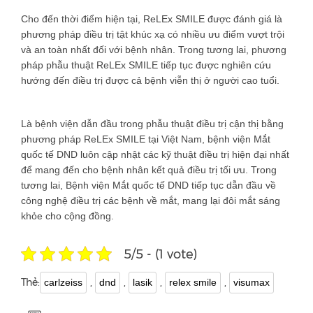
Cho đến thời điểm hiện tại, ReLEx SMILE được đánh giá là
phương pháp điều trị tật khúc xạ có nhiều ưu điểm vượt trội
và an toàn nhất đối với bệnh nhân. Trong tương lai, phương
pháp phẫu thuật ReLEx SMILE tiếp tục được nghiên cứu
hướng đến điều trị được cả bệnh viễn thị ở người cao tuổi.
Là bệnh viện dẫn đầu trong phẫu thuật điều trị cận thị bằng
phương pháp ReLEx SMILE tại Việt Nam, bệnh viện Mắt
quốc tế DND luôn cập nhật các kỹ thuật điều trị hiện đại nhất
để mang đến cho bệnh nhân kết quả điều trị tối ưu. Trong
tương lai, Bệnh viện Mắt quốc tế DND tiếp tục dẫn đầu về
công nghệ điều trị các bệnh về mắt, mang lại đôi mắt sáng
khỏe cho cộng đồng.
5/5 - (1 vote)
Thẻ:
,
,
,
,
carlzeiss
dnd
lasik
relex smile
visumax