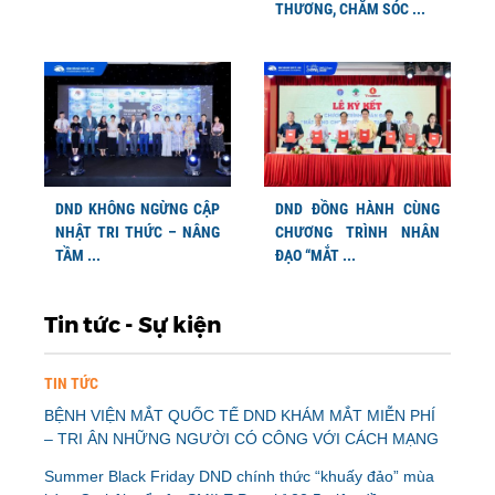
THƯƠNG, CHĂM SÓC ...
DND KHÔNG NGỪNG CẬP
DND ĐỒNG HÀNH CÙNG
NHẬT TRI THỨC – NÂNG
CHƯƠNG TRÌNH NHÂN
TẦM ...
ĐẠO “MẮT ...
Tin tức - Sự kiện
TIN TỨC
BỆNH VIỆN MẮT QUỐC TẾ DND KHÁM MẮT MIỄN PHÍ
– TRI ÂN NHỮNG NGƯỜI CÓ CÔNG VỚI CÁCH MẠNG
Summer Black Friday DND chính thức “khuấy đảo” mùa