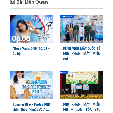
Bài Liên Quan
“Ngày Vàng DND” 06/08 –
BỆNH VIỆN MẮT QUỐC TẾ
Cơ hội ...
DND KHÁM MẮT MIỄN
PHÍ – ...
Summer Black Friday DND
DND KHÁM MẮT MIỄN
chính thức “khuấy đảo” ...
PHÍ – LAN TỎA YÊU