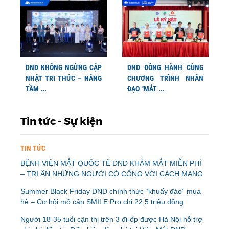
DND KHÔNG NGỪNG CẬP
DND ĐỒNG HÀNH CÙNG
NHẬT TRI THỨC – NÂNG
CHƯƠNG TRÌNH NHÂN
TẦM ...
ĐẠO “MẮT ...
Tin tức - Sự kiện
TIN TỨC
BỆNH VIỆN MẮT QUỐC TẾ DND KHÁM MẮT MIỄN PHÍ
– TRI ÂN NHỮNG NGƯỜI CÓ CÔNG VỚI CÁCH MẠNG
Summer Black Friday DND chính thức “khuấy đảo” mùa
hè – Cơ hội mổ cận SMILE Pro chỉ 22,5 triệu đồng
Người 18-35 tuổi cận thị trên 3 đi-ốp được Hà Nội hỗ trợ