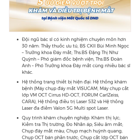
Đội ngũ bác sĩ có kinh nghiệm chuyên môn hơn
30 năm: Thầy thuốc ưu tú, BS CKII Bùi Minh Ngọc
– Trưởng khoa Đáy mắt; Ths.BS Đặng Thị Như
Quỳnh – Phó giám đốc bệnh viện, Ths.BS Đoàn
Anh – Phó Trưởng khoa Đáy mắt cùng nhiều bác sĩ
khác.
Hệ thống trang thiết bị hiện đại: Hệ thống khám
bệnh (Máy chụp đáy mắt VISUCAM, Máy chụp cắt
lớp VM OCT Cirrus HD-OCT, FORUM CarlZeiss,
CARA), Hệ thống điều trị Laser 532 và Hệ thống
Laser đa điểm Valon 5G Multi spot Laser.
Quy trình khám chuyên nghiệp: Khám thị lực;
Kiểm tra Thị trường; Đo Nhãn áp; Siêu âm mắt;
Chụp đáy mắt màu; Chụp mạch huỳnh quang;
Chụp OCT bán phần trước; Chụp cắt lớp OCT bán