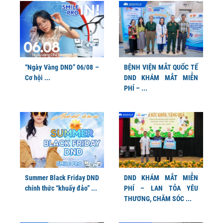
“Ngày Vàng DND” 06/08 –
BỆNH VIỆN MẮT QUỐC TẾ
Cơ hội ...
DND KHÁM MẮT MIỄN
PHÍ – ...
Summer Black Friday DND
DND KHÁM MẮT MIỄN
chính thức “khuấy đảo” ...
PHÍ – LAN TỎA YÊU
THƯƠNG, CHĂM SÓC ...