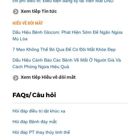
chi phí điều trị: Điều kiện đăng ký tại Viện Mắt DND
Xem tiếp Tin tức
HIỂU VỀ ĐÔI MẮT
Dấu Hiệu Bệnh Glocom: Phát Hiện Sớm Để Ngăn Ngừa
Mù Lòa
7 Mẹo Không Thể Bỏ Qua Để Có Đôi Mắt Khỏe Đẹp
Dấu Hiệu Cảnh Báo Các Bệnh Về Mắt Ở Người Già Và
Cách Phòng Ngừa Hiệu Quả
Xem tiếp Hiểu về đôi mắt
FAQs/ Câu hỏi
Hỏi đáp điều trị tật khúc xạ
Hỏi đáp Bệnh đáy mắt
Hỏi đáp PT thay thủy tinh thể