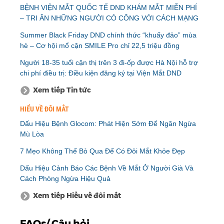
BỆNH VIỆN MẮT QUỐC TẾ DND KHÁM MẮT MIỄN PHÍ
– TRI ÂN NHỮNG NGƯỜI CÓ CÔNG VỚI CÁCH MẠNG
Summer Black Friday DND chính thức “khuấy đảo” mùa
hè – Cơ hội mổ cận SMILE Pro chỉ 22,5 triệu đồng
Người 18-35 tuổi cận thị trên 3 đi-ốp được Hà Nội hỗ trợ
chi phí điều trị: Điều kiện đăng ký tại Viện Mắt DND
Xem tiếp Tin tức
HIỂU VỀ ĐÔI MẮT
Dấu Hiệu Bệnh Glocom: Phát Hiện Sớm Để Ngăn Ngừa
Mù Lòa
7 Mẹo Không Thể Bỏ Qua Để Có Đôi Mắt Khỏe Đẹp
Dấu Hiệu Cảnh Báo Các Bệnh Về Mắt Ở Người Già Và
Cách Phòng Ngừa Hiệu Quả
Xem tiếp Hiểu về đôi mắt
FAQs/ Câu hỏi